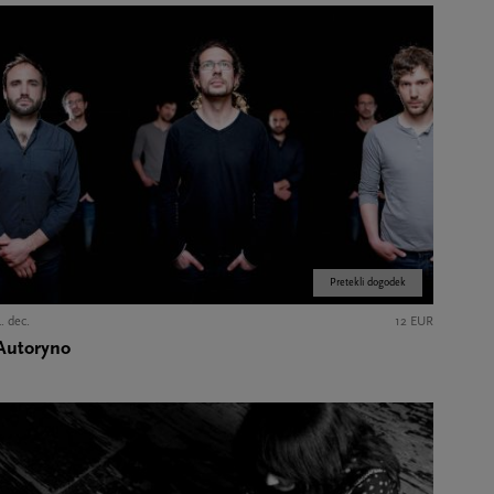
Pretekli dogodek
. dec.
12 EUR
Autoryno