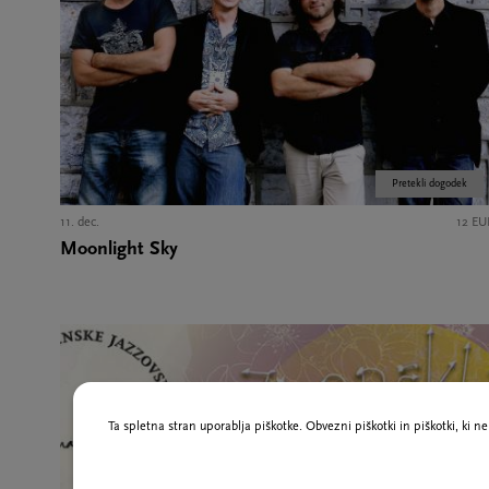
Pretekli dogodek
11. dec.
12 EU
Moonlight Sky
Ta spletna stran uporablja piškotke. Obvezni piškotki in piškotki, ki 