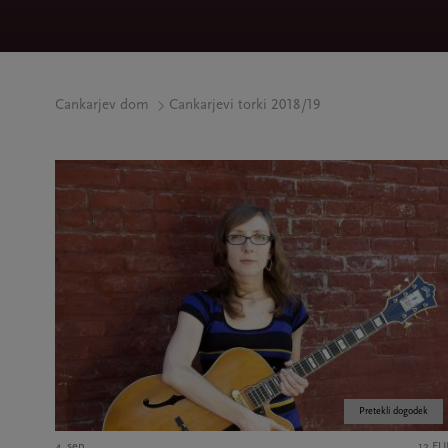
Cankarjev dom
Cankarjevi torki 2018/19
Pretekli dogodek
4. sep.
12 EU