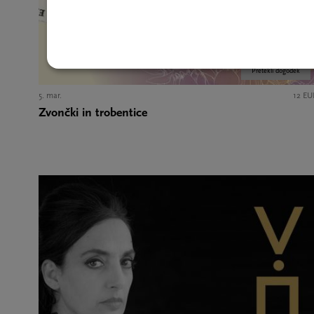
Pretekli dogodek
5. mar.
12 EU
Zvončki in trobentice