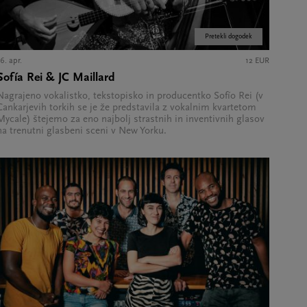
Pretekli dogodek
6. apr.
12 EUR
Sofía Rei & JC Maillard
Nagrajeno vokalistko, tekstopisko in producentko Sofío Rei (v
Cankarjevih torkih se je že predstavila z vokalnim kvartetom
Mycale) štejemo za eno najbolj strastnih in inventivnih glasov
na trenutni glasbeni sceni v New Yorku.