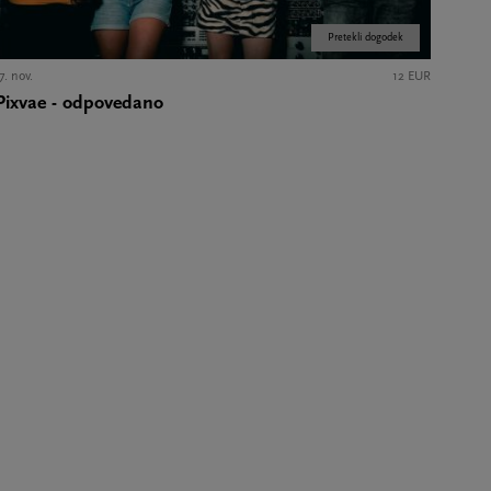
Pretekli dogodek
7. nov.
12 EUR
Pixvae - odpovedano