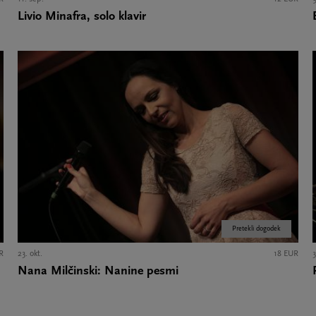
Livio Minafra, solo klavir
Pretekli dogodek
R
23. okt.
18 EUR
3
Nana Milčinski: Nanine pesmi