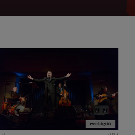
Pretekli dogodek
. okt.
18 EUR