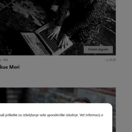
Pretekli dogodek
2. feb.
12 EUR
Ikue Mori
udi piškotke za izboljšanje vaše uporabniške izkušnje. Več informacij o