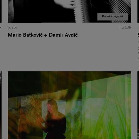
Pretekli dogodek
R
9. apr.
12 EUR
1
Mario Batković + Damir Avdić