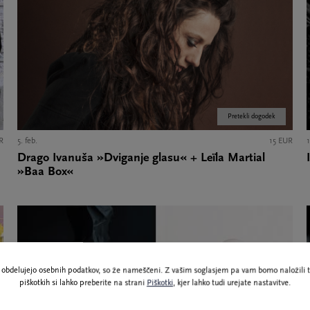
Pretekli dogodek
R
5. feb.
15 EUR
1
Drago Ivanuša »Dviganje glasu« + Leïla Martial
»Baa Box«
ne obdelujejo osebnih podatkov, so že nameščeni. Z vašim soglasjem pa vam bomo naložili t
piškotkih si lahko preberite na strani
Piškotki
, kjer lahko tudi urejate nastavitve.