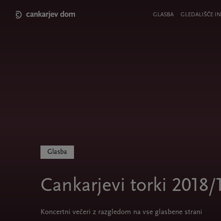
Skip
to
Meni
GLASBA
GLEDALIŠČE IN
main
v
content
glavi
strani
Glasba
Cankarjevi torki 2018/
Koncertni večeri z razgledom na vse glasbene strani