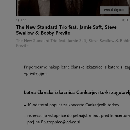
Pretekli dogodek
23. apr.
15 EU
The New Standard Trio feat. Jamie Saft, Steve
Swallow & Bobby Previte
The New Standard Trio feat. Jamie Saft, Steve Swallow & Bobb
Previte
Priporočamo nakup letne članske izkaznice, s katero si za
»privilegije«.
Letna članska izkaznica Cankarjevi torki zagotavl
40-odstotni popust za koncerte Cankarjevih torkov
rezervacijo vstopnice do petnajst minut pred koncertom
prej na E
vstopnice@cd-cc.si