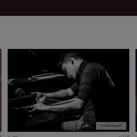
Pretekli dogodek
R
11. sep.
12 EUR
9