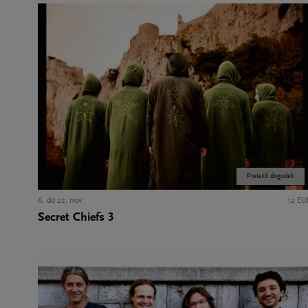
Pretekli dogodek
6. do 22. nov.
12 EU
Secret Chiefs 3