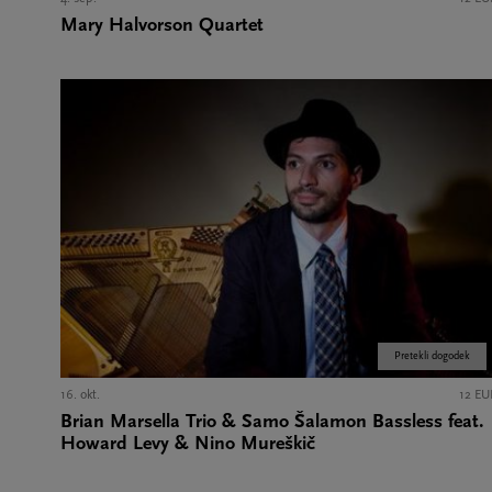
Mary Halvorson Quartet
Pretekli dogodek
16. okt.
12 EU
Brian Marsella Trio & Samo Šalamon Bassless feat.
Howard Levy & Nino Mureškič