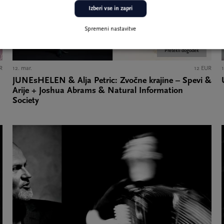
Izberi vse in zapri
Spremeni nastavitve
Pretekli dogodek
R
12. mar.
12 EUR
1
JUNEsHELEN & Alja Petric: Zvočne krajine – Spevi &
Arije + Joshua Abrams & Natural Information
Society