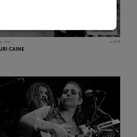
Pretekli dogodek
9. mar.
12 EUR
URI CAINE