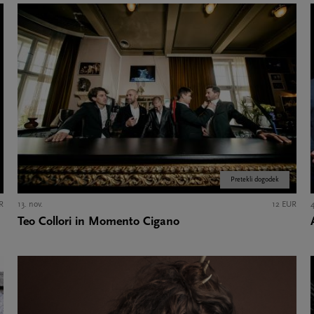
Pretekli dogodek
R
13. nov.
12 EUR
4
Teo Collori in Momento Cigano