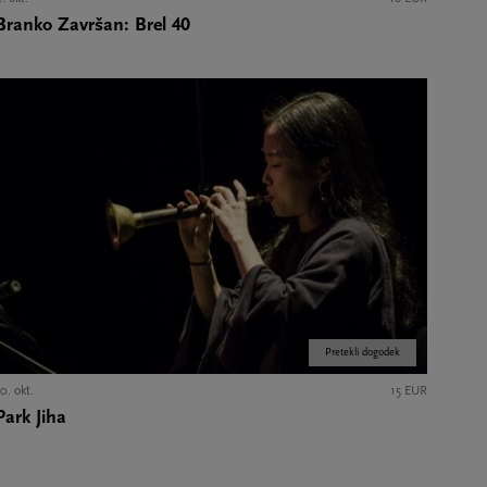
Branko Završan: Brel 40
Pretekli dogodek
0. okt.
15 EUR
Park Jiha