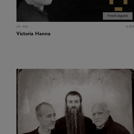
Pretekli dogodek
26. mar.
15 EU
Victoria Hanna