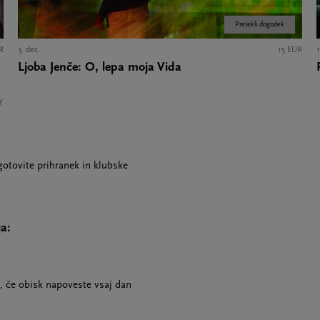
Pretekli dogodek
R
3. dec.
15 EUR
1
Ljoba Jenče: O, lepa moja Vida
y
gotovite prihranek in klubske
ja:
, če obisk napoveste vsaj dan