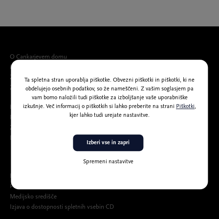
O Cankarjevem domu
Ljudje
Zgodovina
Ta spletna stran uporablja piškotke. Obvezni piškotki in piškotki, ki ne
Združenja, partnerji, pokrovitelji in darovalci
obdelujejo osebnih podatkov, so že nameščeni. Z vašim soglasjem pa
vam bomo naložili tudi piškotke za izboljšanje vaše uporabniške
izkušnje. Več informacij o piškotkih si lahko preberite na strani
Piškotki
,
Katalog informacij javnega značaja
kjer lahko tudi urejate nastavitve.
Politika varovanja osebnih podatkov
Zaščita prijaviteljev
Dostop osebam s posebnimi potrebami
Izberi vse in zapri
Spremeni nastavitve
Razpisi
Prosta delovna mesta
Medijsko središče
Izjava o dostopnosti spletnih vsebin CD