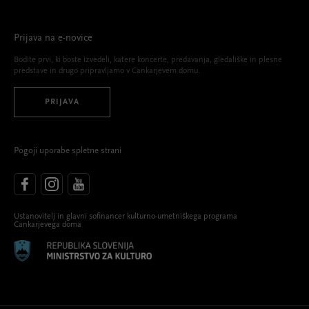
Prijava na e-novice
Bodite prvi, ki boste izvedeli, katere koncerte, predavanja, gledališke in plesne
predstave in drugo pripravljamo v Cankarjevem domu.
PRIJAVA
Pogoji uporabe spletne strani
Ustanovitelj in glavni sofinancer kulturno-umetniškega programa
Cankarjevega doma