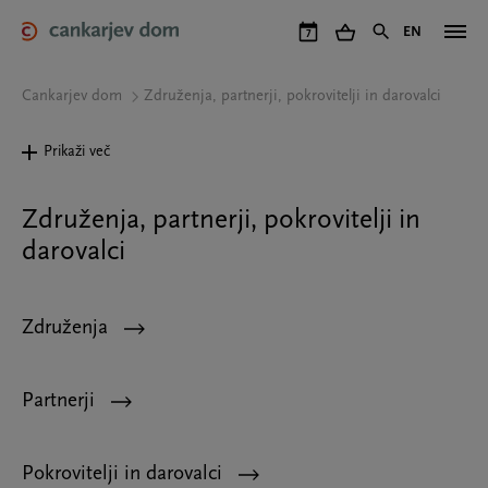
Skip
to
EN
7
main
content
Cankarjev dom
Združenja, partnerji, pokrovitelji in darovalci
Prikaži več
Združenja, partnerji, pokrovitelji in
darovalci
Združenja
Partnerji
Pokrovitelji in darovalci