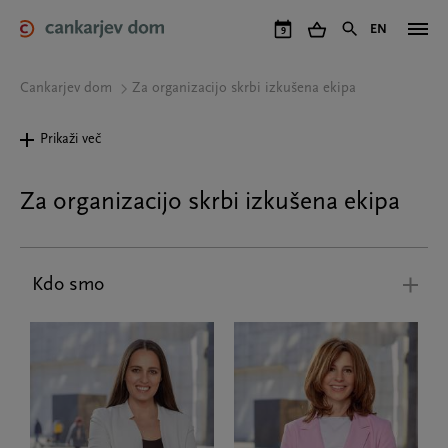
Skip
to
EN
9
main
content
Cankarjev dom
Za organizacijo skrbi izkušena ekipa
Prikaži več
Za organizacijo skrbi izkušena ekipa
Kdo smo