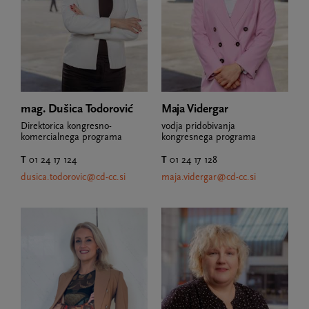
mag. Dušica Todorović
Maja Vidergar
Direktorica kongresno-
vodja pridobivanja
komercialnega programa
kongresnega programa
T
01 24 17 124
T
01 24 17 128
dusica.todorovic@cd-cc.si
maja.vidergar@cd-cc.si