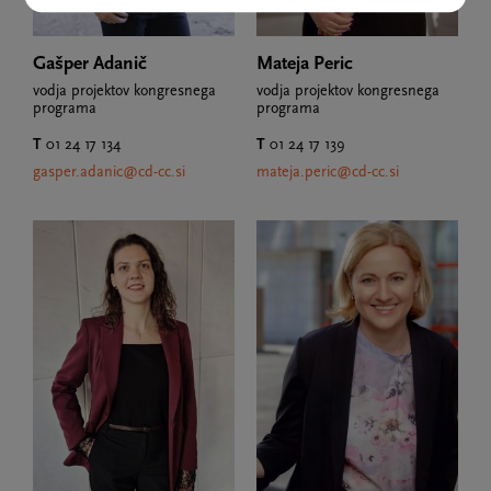
Gašper Adanič
Mateja Peric
vodja projektov kongresnega
vodja projektov kongresnega
programa
programa
T
01 24 17 134
T
01 24 17 139
gasper.adanic@cd-cc.si
mateja.peric@cd-cc.si