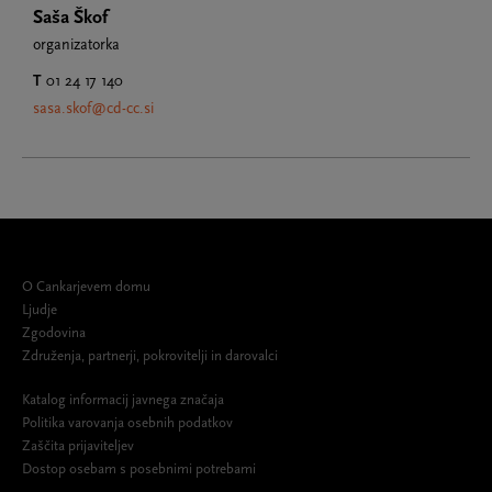
Saša Škof
organizatorka
T
01 24 17 140
sasa.skof@cd-cc.si
O Cankarjevem domu
Ljudje
Zgodovina
Združenja, partnerji, pokrovitelji in darovalci
Katalog informacij javnega značaja
Politika varovanja osebnih podatkov
Zaščita prijaviteljev
Dostop osebam s posebnimi potrebami