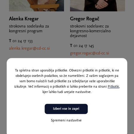
Alenka Kregar
Gregor Rogač
strokovna sodelavka za
strokovni sodelavec za
kongresni program
kongresno-komercialno
dejavnost
T
01 24 17 133
T
01 24 17 145
alenka.kregar@cd-cc.si
gregor.rogac@cd-cc.si
Ta spletna stran uporablja piškotke. Obvezni piškotki in piškotki, ki ne
obdelujejo osebnih podatkov, so že nameščeni. Z vašim soglasjem pa
vam bomo naložili tudi piškotke za izboljšanje vaše uporabniške
izkušnje. Več informacij o piškotkih si lahko preberite na strani
Piškotki
,
kjer lahko tudi urejate nastavitve.
Izberi vse in zapri
Spremeni nastavitve