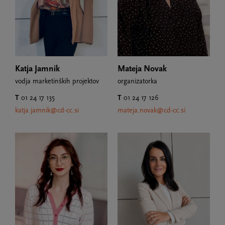
Katja Jamnik
Mateja Novak
vodja marketinških projektov
organizatorka
T
01 24 17 135
T
01 24 17 126
katja.jamnik@cd-cc.si
mateja.novak@cd-cc.si