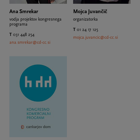
Ana Smrekar
Mojca Juvančič
vodja projektov kongresnega
organizatorka
programa
T
01 24 17 125
T
031 448 254
mojca.juvancic@cd-cc.si
ana.smrekar@cd-cc.si