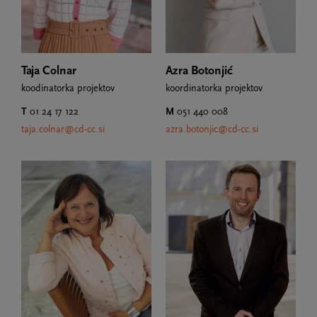
Taja Colnar
Azra Botonjić
koodinatorka projektov
koordinatorka projektov
T
01 24 17 122
M
051 440 008
taja.colnar@cd-cc.si
azra.botonjic@cd-cc.si