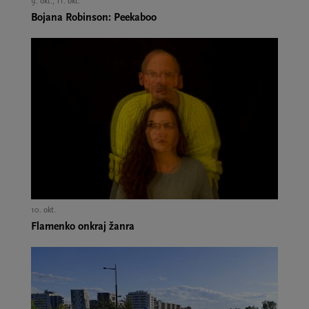
9. okt., 11. okt.,
Bojana Robinson: Peekaboo
10. okt.,
Flamenko onkraj žanra