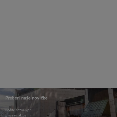
10. maj,
Ballet de Marseille/La Horde: Čas vsebine
Preberi naše novičke
Bodite seznanjeni
z našim aktualnim