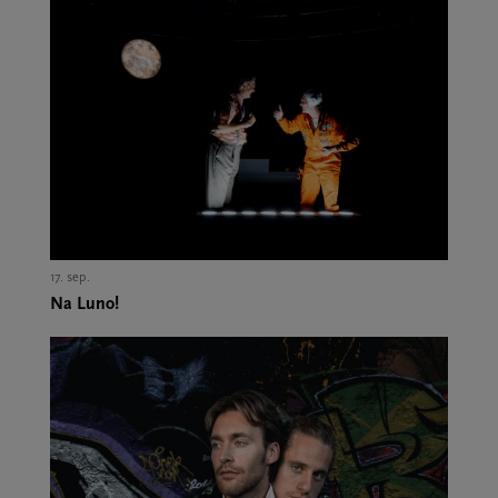
17. sep.,
Na Luno!