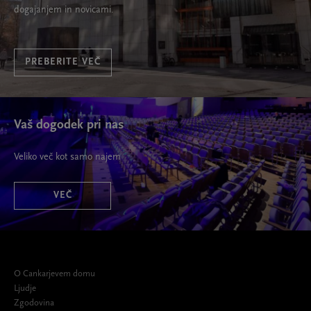
dogajanjem in novicami.
PREBERITE VEČ
Vaš dogodek pri nas
Veliko več kot samo najem
VEČ
O Cankarjevem domu
Ljudje
Zgodovina