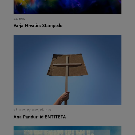
22. nov.,
Varja Hrvatin: Stampedo
26. nov., 27. nov., 28. nov.,
Ana Pandur: id:ENTITETA