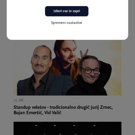
18. okt.,
Izberi vse in zapri
Burja Podlesnik: Moška v spodnjicah
Spremeni nastavitve
25. okt.,
Standup velešov - tradicionalno drugič Jurij Zrnec,
Bojan Emeršič, Vid Valič