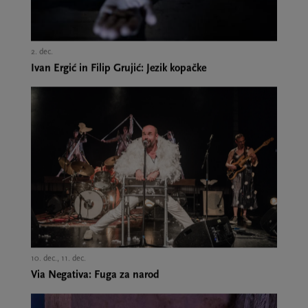
2. dec.,
Ivan Ergić in Filip Grujić: Jezik kopačke
10. dec., 11. dec.,
Via Negativa: Fuga za narod