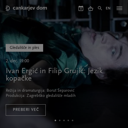
Skip
to
EN
8
main
content
Gledališče in ples
2. dec. 19:00
Ivan Ergić in Filip Grujić: Jezik
kopačke
Režija in dramaturgija: Borut Šeparović
Produkcija: Zagrebško gledališče mladih
PREBERI VEČ