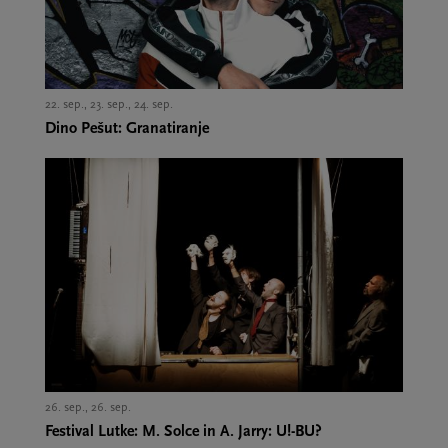
22. sep., 23. sep., 24. sep.,
Dino Pešut: Granatiranje
26. sep., 26. sep.,
Festival Lutke: M. Solce in A. Jarry: U!-BU?