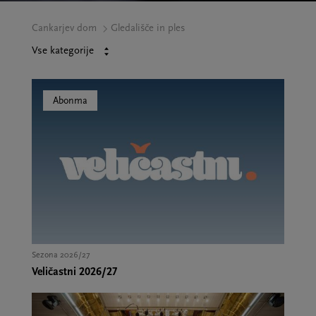
Cankarjev dom
Gledališče in ples
Vse kategorije
S
Abonma
MANISTIKA
ANJA
Sezona 2026/27
Veličastni 2026/27