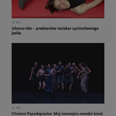
18. dec.,
Izbrano telo – predstavitev raziskav uprizoritvenega
jezika
19. dec.,
Christos Papadopoulos: Moj neomajno nevedni korak