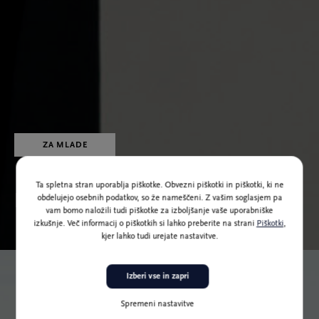
ZA MLADE
Ta spletna stran uporablja piškotke. Obvezni piškotki in piškotki, ki ne
Predstave za mlade
obdelujejo osebnih podatkov, so že nameščeni. Z vašim soglasjem pa
vam bomo naložili tudi piškotke za izboljšanje vaše uporabniške
izkušnje. Več informacij o piškotkih si lahko preberite na strani
Piškotki
,
kjer lahko tudi urejate nastavitve.
Izberi vse in zapri
Spremeni nastavitve