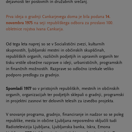
dejavnosti ter poslovnih in družabnih srečanj.
Prva ideja o gradnji Cankarjevega doma je bila podana
14.
novembra 1975
na seji republiškega odbora za proslavo 100.
obletnice rojstva Ivana Cankarja.
Od tega leta naprej so se v Socialistični zvezi, kulturnih
skupnostih, ljubljanski mestni in občinskih skupščinah,
republiških organih, različnih podjetjih in upravnih organih ter
tisku vrstile obsežne razprave o ideji, urbanističnih, programskih
in finančnih možnostih. Razprave so odločno izrekale veliko
podporo predlogu za gradnjo.
Spomladi 1977
so v pristojnih republiških, mestnih in občinskih
organih, organizacijah ter podjetjih sklepali o gradnji, programski
in projektni zasnovi ter delovnih telesih za izvedbo projekta.
V snovanje programa, gradnjo, financiranje in nadzor so se poleg
republike, mesta in občine Ljubljana neposredno vključili tudi
Radiotelevizija Ljubljana, Ljubljanska banka, Iskra, Emona