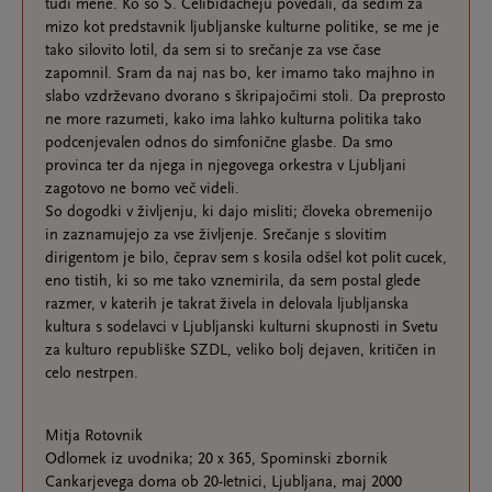
tudi mene. Ko so S. Celibidacheju povedali, da sedim za
mizo kot predstavnik ljubljanske kulturne politike, se me je
tako silovito lotil, da sem si to srečanje za vse čase
zapomnil. Sram da naj nas bo, ker imamo tako majhno in
slabo vzdrževano dvorano s škripajočimi stoli. Da preprosto
ne more razumeti, kako ima lahko kulturna politika tako
podcenjevalen odnos do simfonične glasbe. Da smo
provinca ter da njega in njegovega orkestra v Ljubljani
zagotovo ne bomo več videli.
So dogodki v življenju, ki dajo misliti; človeka obremenijo
in zaznamujejo za vse življenje. Srečanje s slovitim
dirigentom je bilo, čeprav sem s kosila odšel kot polit cucek,
eno tistih, ki so me tako vznemirila, da sem postal glede
razmer, v katerih je takrat živela in delovala ljubljanska
kultura s sodelavci v Ljubljanski kulturni skupnosti in Svetu
za kulturo republiške SZDL, veliko bolj dejaven, kritičen in
celo nestrpen.
Mitja Rotovnik
Odlomek iz uvodnika; 20 x 365, Spominski zbornik
Cankarjevega doma ob 20-letnici, Ljubljana, maj 2000