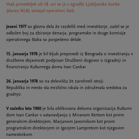
Vsak ponedeljek ob 18. uri se je v zgradbi Ljubljanske banke
(danes NLB) sestajal operativni štab.
Jeseni 1977
so glavna dela že razdelili med investitorje, začel se je
odločen boj za zbiranje denarja, programske in druge komisije
operativnega štaba so pospešeno delale.
15. januarja 1978
je bil kljub prepovedi iz Beograda o investiranju v
družbene dejavnosti podpisan Družbeni dogovor o izgradnji in
financiranju Kulturnega doma Ivan Cankar.
26. januarja 1978
so na delovišču že zarohneli stroji.
Republika in mesto sta mrzlično iskala in združevala sredstva za
gradnjo.
V začetku leta 1980
je bila oblikovana delovna organizacija Kulturni
dom Ivan Cankar v ustanavljanju z Miranom Kertom kot prvim
generalnim direktorjem, Marjanom Javornikom kot prvim
programskim direktorjem in Igorjem Lampretom kot njegovim
namestnikom.