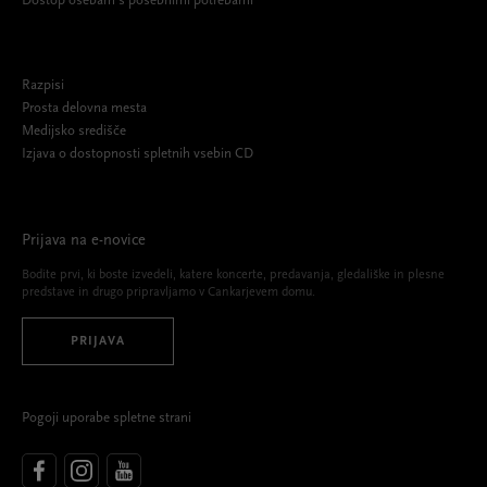
Dostop osebam s posebnimi potrebami
Razpisi
Prosta delovna mesta
Medijsko središče
Izjava o dostopnosti spletnih vsebin CD
Prijava na e-novice
Bodite prvi, ki boste izvedeli, katere koncerte, predavanja, gledališke in plesne
predstave in drugo pripravljamo v Cankarjevem domu.
PRIJAVA
Pogoji uporabe spletne strani