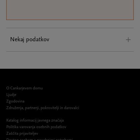
Nekaj podatkov
O Cankarjevem domu
Ljudje
Zgodovina
Združenja, partnerji, pokrovitelji in darovalci
Katalog informacij javnega značaja
Politika varovanja osebnih podatkov
Zaščita prijaviteljev