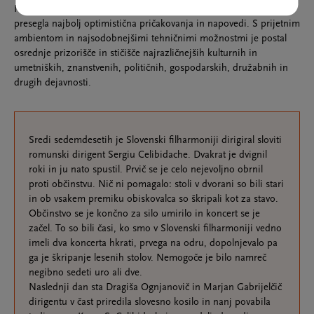
Naložba v gradnjo in njegova raznovrstna ustvarjalna dejavnost je
presegla najbolj optimistična pričakovanja in napovedi. S prijetnim
ambientom in najsodobnejšimi tehničnimi možnostmi je postal
osrednje prizorišče in stičišče najrazličnejših kulturnih in
umetniških, znanstvenih, političnih, gospodarskih, družabnih in
drugih dejavnosti.
Sredi sedemdesetih je Slovenski filharmoniji dirigiral sloviti
romunski dirigent Sergiu Celibidache. Dvakrat je dvignil
roki in ju nato spustil. Prvič se je celo nejevoljno obrnil
proti občinstvu. Nič ni pomagalo: stoli v dvorani so bili stari
in ob vsakem premiku obiskovalca so škripali kot za stavo.
Občinstvo se je končno za silo umirilo in koncert se je
začel. To so bili časi, ko smo v Slovenski filharmoniji vedno
imeli dva koncerta hkrati, prvega na odru, dopolnjevalo pa
ga je škripanje lesenih stolov. Nemogoče je bilo namreč
negibno sedeti uro ali dve.
Naslednji dan sta Dragiša Ognjanovič in Marjan Gabrijelčič
dirigentu v čast priredila slovesno kosilo in nanj povabila