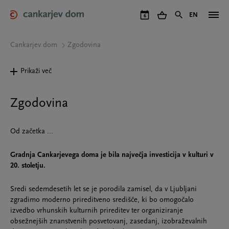
Skip
to
EN
6
main
content
Cankarjev dom
Zgodovina
Prikaži več
Zgodovina
Od začetka ...
Gradnja Cankarjevega doma je bila največja investicija v kulturi v
20. stoletju.
Sredi sedemdesetih let se je porodila zamisel, da v Ljubljani
zgradimo moderno prireditveno središče, ki bo omogočalo
izvedbo vrhunskih kulturnih prireditev ter organiziranje
obsežnejših znanstvenih posvetovanj, zasedanj, izobraževalnih