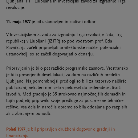
Ljubljana, PTT Ljubljana in Investicijski zavod za izgradnjo Trga
revolucije.
11. maja 1977
je bil ustanovljen iniciativni odbor.
V Investicijskem zavodu za izgradnjo Trga revolucije (zdaj Trg
republike) v Ljubljani (IZITR) so pod vodstvom prof. Eda
Ravnikarja začeli pripravljati arhitektonske načrte, potencialni
ustanovitelji so se začeli dogovarjati o denarju.
Pripravljenih je bilo pet različic programske zasnove. Vsestransko
je bilo preverjenih devet lokacij za dom na različnih predelih
Ljubljane. Najpomembnejši predlogi so bili za razpravo najširše
publicirani, nekateri npr. celo v petdeset do sedemdeset tisoč
izvodih. Med gradnjo je 35 strokovno najmočnejših domačih in
tujih podjetij pripravilo svoje predloge za posamezne tehnične
rešitve. Vsa dela in naročila opreme so bila oddajana po razpisih
ali z zbiranjem ponudb.
Poleti 1977
je bil pripravljen družbeni dogovor o gradnji in
financiranju.