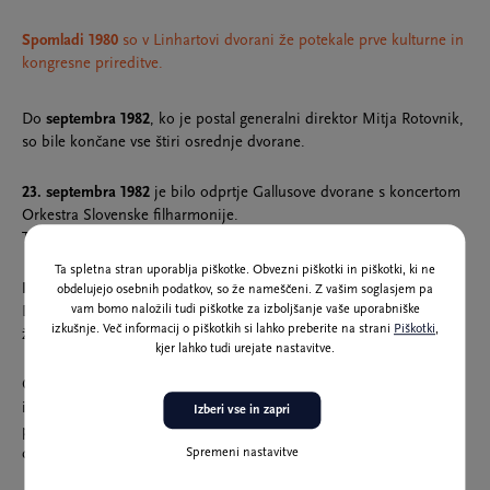
Spomladi 1980
so v Linhartovi dvorani že potekale prve kulturne in
kongresne prireditve.
Do
septembra 1982
, ko je postal generalni direktor Mitja Rotovnik,
so bile končane vse štiri osrednje dvorane.
23. septembra 1982
je bilo odprtje Gallusove dvorane s koncertom
Orkestra Slovenske filharmonije.
Takrat so prvič zazvenele tudi orgle.
Ta spletna stran uporablja piškotke. Obvezni piškotki in piškotki, ki ne
Leta 1984
je bil oder Gallusove dvorane predan v uporabo.
obdelujejo osebnih podatkov, so že nameščeni. Z vašim soglasjem pa
vam bomo naložili tudi piškotke za izboljšanje vaše uporabniške
Do takrat so koncerti in drugi umetniški dogodki potekali pred
izkušnje. Več informacij o piškotkih si lahko preberite na strani
Piškotki
,
železno zaveso.
kjer lahko tudi urejate nastavitve.
Cankarjev dom je tri leta gradilo več tisoč delavcev, tehnikov in
inženirjev ter več kot dvesto podjetij, ki so sodelovala pri
Izberi vse in zapri
projektantskih, gradbenih, inštalacijskih, obrtniških in drugih
Spremeni nastavitve
delih.