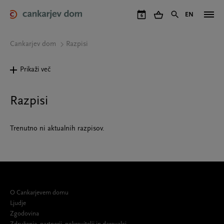
Skip
to
EN
6
main
content
Cankarjev dom
Razpisi
Prikaži več
Razpisi
Trenutno ni aktualnih razpisov.
O Cankarjevem domu
Ljudje
Zgodovina