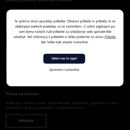
Združenja, partnerji, pokrovitelji in darovalci
Katalog informacij javnega značaja
Politika varovanja osebnih podatkov
Ta spletna stran uporablja piškotke. Obvezni piškotki in piškotki, ki ne
Zaščita prijaviteljev
obdelujejo osebnih podatkov, so že nameščeni. Z vašim soglasjem pa
Dostop osebam s posebnimi potrebami
vam bomo naložili tudi piškotke za izboljšanje vaše uporabniške
izkušnje. Več informacij o piškotkih si lahko preberite na strani
Piškotki
,
kjer lahko tudi urejate nastavitve.
Razpisi
Prosta delovna mesta
Izberi vse in zapri
Medijsko središče
Spremeni nastavitve
Izjava o dostopnosti spletnih vsebin CD
Prijava na e-novice
Bodite prvi, ki boste izvedeli, katere koncerte, predavanja, gledališke in plesne
predstave in drugo pripravljamo v Cankarjevem domu.
PRIJAVA