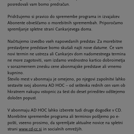
posredovali vam bomo predračun.
Pridržujemo si pravico do spremembe programa in izvajalcev.
Abonente obveščamo o morebitnih spremembah. Priporočamo
spremljanje spletne strani Cankarjevega doma.
Načrtujemo izvedbo vseh napovedanih predstav. Za morebitne
prestavljene predstave bomo skušali najti nove datume. Če vam
novi termin ne ustreza ali Cankarjev dom nadomestnega termina
ne more zagotoviti, vam izdamo vrednostno kartico dobroimetja
v sorazmernem znesku cene abonmajske predstave ali vrnemo
kupnino.
Število mest v abonmaju je omejeno, po njegovi zapolnitvi lahko
sestavite svoj abonma AD HOC – od seštevka rednih cen vam ob
hkratnem nakupu vstopnic za šest do deset prireditev odštejemo
določen popust.
V abonmaju AD HOC lahko izberete tudi druge dogodke v CD.
Morebitne spremembe programa ali terminov pošljemo po e-
pošti, vseeno prosimo, da spremljate aktualne novice na spletni
strani
www.cd-cc.si
in socialnih omrežjih.