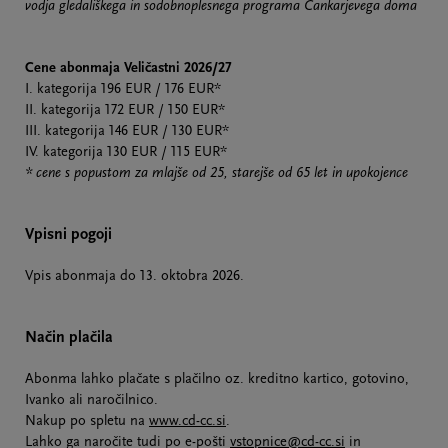
vodja gledališkega in sodobnoplesnega programa Cankarjevega doma
Cene abonmaja Veličastni 2026/27
I. kategorija 196 EUR / 176 EUR*
II. kategorija 172 EUR / 150 EUR*
III. kategorija 146 EUR / 130 EUR*
IV. kategorija 130 EUR / 115 EUR*
* cene s popustom za mlajše od 25, starejše od 65 let in upokojence
Vpisni pogoji
Vpis abonmaja do 13. oktobra 2026.
Način plačila
Abonma lahko plačate s plačilno oz. kreditno kartico, gotovino,
Ivanko ali naročilnico.
Nakup po spletu na
www.cd-cc.si
.
Lahko ga naročite tudi po e-pošti
vstopnice@cd-cc.si
in