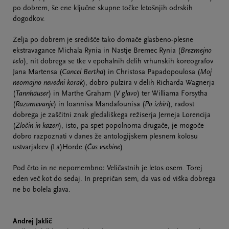
po dobrem, še ene ključne skupne točke letošnjih odrskih
dogodkov.
Želja po dobrem je središče tako domače glasbeno-plesne
ekstravagance Michala Rynia in Nastje Bremec Rynia (
Brezmejno
telo
), nit dobrega se tke v epohalnih delih vrhunskih koreografov
Jana Martensa (
Cancel Bertha
) in Christosa Papadopoulosa (
Moj
neomajno nevedni korak
), dobro pulzira v delih Richarda Wagnerja
(
Tannhäuser
) in Marthe Graham (
V glavo
) ter Williama Forsytha
(
Razumevanje
) in Ioannisa Mandafounisa (
Po izbiri
), radost
dobrega je zaščitni znak gledališkega režiserja Jerneja Lorencija
(
Zločin in kazen
), isto, pa spet popolnoma drugače, je mogoče
dobro razpoznati v danes že antologijskem plesnem kolosu
ustvarjalcev (La)Horde (
Čas vsebine
).
Pod črto in ne nepomembno: Veličastnih je letos osem. Torej
eden več kot do sedaj. In prepričan sem, da vas od viška dobrega
ne bo bolela glava.
Andrej Jaklič