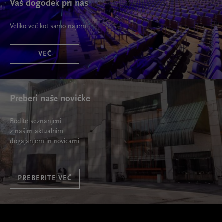
Vaš dogodek pri nas
Veliko več kot samo najem
VEČ
Preberi naše novičke
Bodite seznanjeni
z našim aktualnim
dogajanjem in novicami.
PREBERITE VEČ