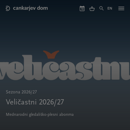
Skip
to
EN
10
main
content
Sezona 2026/27
Veličastni 2026/27
Mednarodni gledališko-plesni abonma