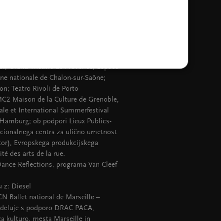
hâtelet; Créteil-Maison des arts;
 culture, scène nationale d’Amiens; La
ne nationale de Clermont-Ferrand;
scène nationale de Châteauroux;
nse, centre chorégraphique de
partenariat avec le Palais des Beaux-
roi; Grand Théâtre de Provence; Espace
ène nationale de Chalon-sur-Saône;
on; Teatro Rivoli de Porto
C2 Maison de la Culture de Grenoble,
ale et International Summerfestival
Hamburg; ob podpori Lieux Publics-
ionalnega centra za ulično umetnost
stor), Evropskega produkcijskega
ité des arts de la rue.
ance Reflections, programa Van Cleef
u z: Diesel
 Ballet national de Marseille –
eluje s podporo DRAC PACA,
za kulturo, mesta Marseille in