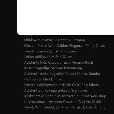
Marseille
Umetniški asistentki: Nadia El Hakim, Laure Bruno
Sodelavci koreografije: Valentina Pace, Jacquelyn
Elder, Angel Martinez Hernandez, Julien Monty
Scenografija: Julien Peissel
Tehnično svetovanje scenografije: Rémi d’Apolito,
Julien Parra
Oblikovanje vizualij: Frederik Heyman
Glasba: Pierre Avia, Gabber Eleganza, Philip Glass
Tonski mojster: Jonathan Cesaroni
Lučno oblikovanje: Eric Wurtz
Asistenta luči: Gaspard Juan, Vincent Ribes
Kostumografija: Salomé Poloudenny
Asistenti kostumografije: Nicole Murru, Sandra
Pomponio, Minok Terre
Umetnik oblikovanja pričesk: Charlie Le Mindu
Asistent oblikovanja pričesk: Sky Flores
Kaskadersko urjenje in svetovanje: Stunt Workshop
International – Amedeo Cazzella, Alex Vu, Malik
Diouf, Yann Brouet, Jonathan Bernard, Patrick Tang