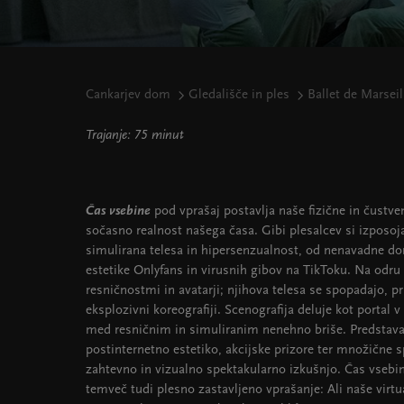
Cankarjev dom
Gledališče in ples
Ballet de Marsei
Trajanje: 75 minut
Čas vsebine
pod vprašaj postavlja naše fizične in čustve
sočasno realnost našega časa. Gibi plesalcev si izposojaj
simulirana telesa in hipersenzualnost, od nenavadne dom
estetike Onlyfans in virusnih gibov na TikToku. Na odru
resničnostmi in avatarji; njihova telesa se spopadajo, pri
eksplozivni koreografiji. Scenografija deluje kot portal 
med resničnim in simuliranim nenehno briše. Predstava
postinternetno estetiko, akcijske prizore ter množične s
zahtevno in vizualno spektakularno izkušnjo. Čas vsebin
temveč tudi plesno zastavljeno vprašanje: Ali naše virt