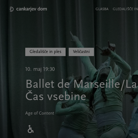
Skip
to
Meni
GLASBA
GLEDALIŠČE IN
main
v
content
glavi
strani
Gledališče in ples
Veličastni
10. maj 19:30
Ballet de Marseille/L
Čas vsebine
Age of Content