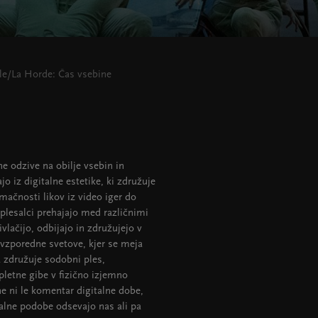
lle/La Horde: Čas vsebine
ne odzive na obilje vsebin in
o iz digitalne estetike, ki združuje
ačnosti likov iz video iger do
 plesalci prehajajo med različnimi
vlačijo, odbijajo in združujejo v
v vzporedne svetove, kjer se meja
 združuje sodobni ples,
pletne gibe v fizično izjemno
e ni le komentar digitalne dobe,
ualne podobe odsevajo nas ali pa