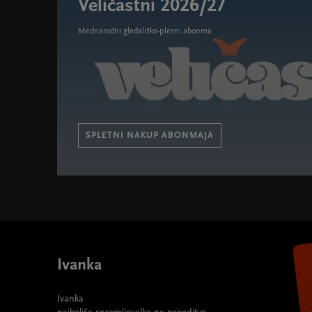
Veličastni 2026/27
Mednarodni gledališko-plesni abonma
SPLETNI NAKUP ABONMAJA
Veličastni 2026/27 " width="580" height="395">
Ivanka
Ivanka