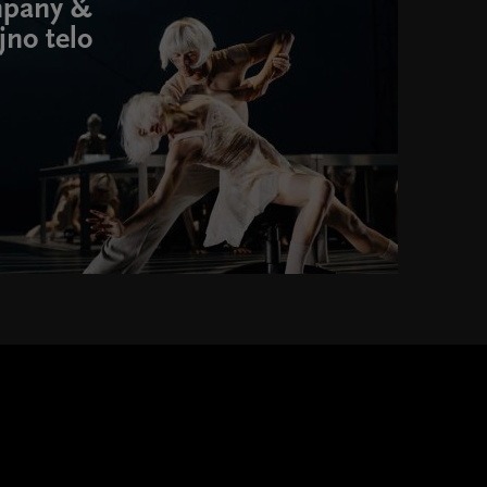
pany &
jno telo