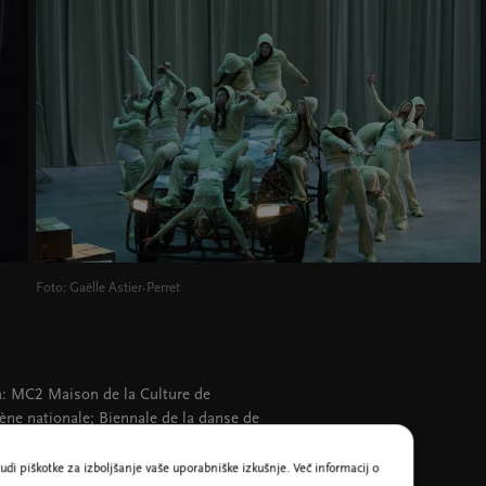
Foto: Gaëlle Astier-Perret
: MC2 Maison de la Culture de
ène nationale; Biennale de la danse de
nternational Summerfestival
ambourg; Théâtre de la Ville-Paris;
udi piškotke za izboljšanje vaše uporabniške izkušnje. Več informacij o