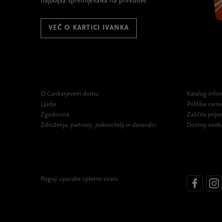
najboljša spremljevalka na prireditve.
VEČ O KARTICI IVANKA
O Cankarjevem domu
Katalog infor
Ljudje
Politika var
Zgodovina
Zaščita prijav
Združenja, partnerji, pokrovitelji in darovalci
Dostop oseb
Pogoji uporabe spletne strani