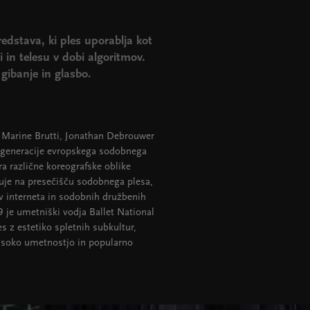
redstava, ki ples uporablja kot
i in telesu v dobi algoritmov.
 gibanje in glasbo.
a Marine Brutti, Jonathan Debrouwer
ve generacije evropskega sodobnega
a različne koreografske oblike
luje na presečišču sodobnega plesa,
liv interneta in sodobnih družbenih
19 je umetniški vodja Ballet National
s z estetiko spletnih subkultur,
visoko umetnostjo in popularno