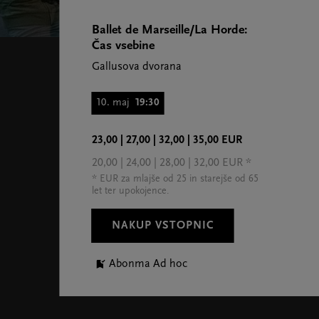
Ballet de Marseille/La Horde:
Čas vsebine
Gallusova dvorana
10. maj
19:30
23,00 | 27,00 | 32,00 | 35,00 EUR
20,00 | 24,00 | 28,00 | 32,00 EUR *
* EUR za mlajše od 25 in starejše od 65
let ter upokojence.
NAKUP VSTOPNIC
Abonma Ad hoc