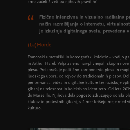
smo začeli živeti po njihovih pravilih?
Fizično intenzivna in vizualno radikalna p
način razmišljanja o internetu, virtualnost
Je izkušnja digitalnega sveta, prevedena v
(La)Horde
Francoski umetniški in koreografski kolektiv – vodijo g
in Arthur Harel. Velja za eno najvplivnejših skupin no
plesa. Preizprašuje politično komponento plesa in mapir
ljudskega upora, od rejvov do tradicionalnih plesov. De
performansa, videa in digitalne kulture ter raziskuje vp
gibanj na telesnost in kolektivno identiteto. Od leta 20
de Marseille. Njihova dela pogosto združujejo odrski ple
klubov in protestnih gibanj, s čimer brišejo meje med 
kulturo.