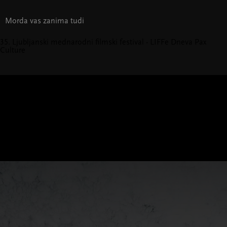
Morda vas zanima tudi
35. Ljubljanski mednarodni filmski festival - LIFFe
Dneva Pax
Culture