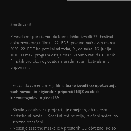
Cankarjev dom
Dvorane
Spoštovani!
Z veseljem sporočamo, da bomo lahko izvedli 22. Festival
dokumentarnega filma – 22. FDF, prvotno načrtovan marca
2020. 22. FDF bo potekal
od torka, 9., do torka, 16. junija
2020
. Filmski program ostaja enak, vabimo vas, da si urnik
filmskih projekcij ogledate na
uradni strani festivala
in v
priponkah.
Festival dokumentarnega filma
bomo izvedli ob upoštevanju
vseh navodil in higienskih priporočil NIJZ za obisk
kinematografov in gledališč:
- Število gledalcev na projekciji je omejeno, ob ustrezni
medsebojni razdalji. Sedežni red ne velja, izločeni sedeži so
ustrezno označeni.
- Nošenje zaščitne maske je v prostorih CD obvezno. Ko so