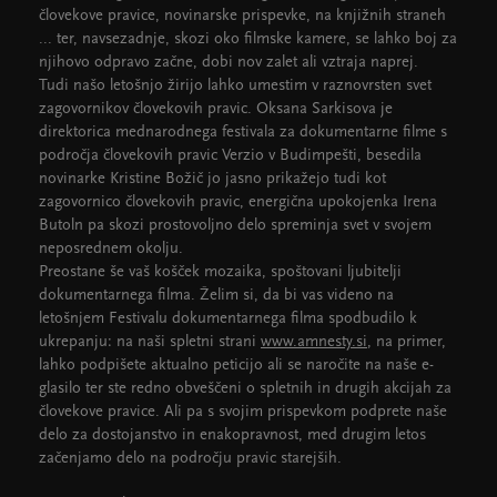
človekove pravice, novinarske prispevke, na knjižnih straneh
... ter, navsezadnje, skozi oko filmske kamere, se lahko boj za
njihovo odpravo začne, dobi nov zalet ali vztraja naprej.
Tudi našo letošnjo žirijo lahko umestim v raznovrsten svet
zagovornikov človekovih pravic. Oksana Sarkisova je
direktorica mednarodnega festivala za dokumentarne filme s
področja človekovih pravic Verzio v Budimpešti, besedila
novinarke Kristine Božič jo jasno prikažejo tudi kot
zagovornico človekovih pravic, energična upokojenka Irena
Butoln pa skozi prostovoljno delo spreminja svet v svojem
neposrednem okolju.
Preostane še vaš košček mozaika, spoštovani ljubitelji
dokumentarnega filma. Želim si, da bi vas videno na
letošnjem Festivalu dokumentarnega filma spodbudilo k
ukrepanju: na naši spletni strani
www.amnesty.si
, na primer,
lahko podpišete aktualno peticijo ali se naročite na naše e-
glasilo ter ste redno obveščeni o spletnih in drugih akcijah za
človekove pravice. Ali pa s svojim prispevkom podprete naše
delo za dostojanstvo in enakopravnost, med drugim letos
začenjamo delo na področju pravic starejših.