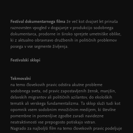
Cankarjev dom
Dvorane
Festival dokumentarnega filma
že več kot dvajset let prinaša
raznovrsten vpogled v dogajanje v produkcijo sodobnega
dokumentarca, prodorne in široko sprejete umetniške oblike,
ki z aktualno obravnavo družbenih in političnih problemov
posega v vse segmente življenja.
Festivalski sklopi
Tekmovalni
na temo človekovih pravic odstira akutne probleme
sodobnega sveta, od pravic zapostavljenih žensk, manjšin,
delavskih migrantov ali političnih azilantov, do ekoloških
tematik ali verskega fundamentalizma. Ta sklop služi tudi kot
opomnik vsem sodobnim množičnim medijem, ki številne
pomembne in pomenljive zgodbe zaradi navidezne
neatraktivnosti vse prepogosto potiskajo vstran.
Nagrado za najboljši film na temo človekovih pravic podeljuje