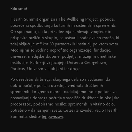
Kdo smo?
Hearth Summit organizira The Wellbeing Project, pobuda,
posvečena spodbujanju kulturnih in sistemskih sprememb.
Ob spoznanju, da ta prizadevanja zahtevajo vpoglede in
prispevke različnih skupin, so ustvarili sodelovalno mrežo, ki
zdaj vključuje več kot 60 partnerskih institucij po vsem svetu.
Med njimi so vodilne neprofitne organizacije, fundacije,
univerze, medijske skupine, podjetja, muzeji in umetniške
institucije. Partnerji vključujejo Univerzo Georgetown,
Porticus, Univerzo v Ljubljani ter druge.
Po desetletju skrbnega, skupnega dela so navdušeni, da
dobro počutje postaja osrednja vrednota družbenih
sprememb: ko gremo naprej, nadaljujemo svoje poslanstvo
postavljanja dobrega počutja v središče družbene in okoljske
preobrazbe, podpiramo nosilce sprememb in vitalno delo,
potrebno v današnjem svetu. Če želite izvedeti več o Hearth
Summitu, sledite
tej povezavi
.