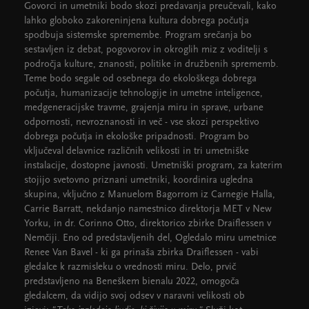
Govorci in umetniki bodo skozi predavanja preučevali, kako
lahko globoko zakoreninjena kultura dobrega počutja
spodbuja sistemske spremembe. Program srečanja bo
sestavljen iz debat, pogovorov in okroglih miz z voditelji s
področja kulture, znanosti, politike in družbenih sprememb.
Teme bodo segale od osebnega do ekološkega dobrega
počutja, humanizacije tehnologije in umetne inteligence,
medgeneracijske travme, grajenja miru in sprave, urbane
odpornosti, nevroznanosti in več - vse skozi perspektivo
dobrega počutja in ekološke pripadnosti. Program bo
vključeval delavnice različnih velikosti in tri umetniške
instalacije, dostopne javnosti. Umetniški program, za katerim
stojijo svetovno priznani umetniki, koordinira ugledna
skupina, vključno z Manuelom Bagorrom iz Carnegie Halla,
Carrie Barratt, nekdanjo namestnico direktorja MET v New
Yorku, in dr. Corinno Otto, direktorico zbirke Draiflessen v
Nemčiji. Eno od predstavljenih del, Ogledalo miru umetnice
Renee Van Bavel - ki ga prinaša zbirka Draiflessen - vabi
gledalce k razmisleku o vrednosti miru. Delo, prvič
predstavljeno na Beneškem bienalu 2022, omogoča
gledalcem, da vidijo svoj odsev v naravni velikosti ob