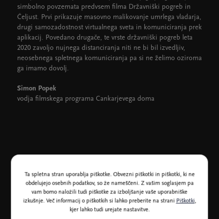
simbolno povzemata predvsem filma Državniški pogreb in
Čeljust. Prvi prikazuje masovno malikovanje umrlega vladarja,
drugi samozadostnost virtualnega sveta in komuniciranja prek
aplikacij. Povedano drugače, te vrste državniški pogreb leta
2020 zavoljo nujnega distanciranja niti ne bi bil izvedljiv,
neosebnega spletnega komuniciranja pa si ne želimo oziroma
ga imamo dovolj.
Simon Popek
vodja filmskega programa Cankarjevega doma
Tekmovalni sklop na temo človekovih pravic, Miti, ikone,
mediji, Intimni portreti, Aktualni, družbenokritični,
Ta spletna stran uporablja piškotke. Obvezni piškotki in piškotki, ki ne
Retrospektiva
obdelujejo osebnih podatkov, so že nameščeni. Z vašim soglasjem pa
vam bomo naložili tudi piškotke za izboljšanje vaše uporabniške
izkušnje. Več informacij o piškotkih si lahko preberite na strani
Piškotki
,
Prizorišča: Kosovelova dvorana, Slovenska kinoteka, Kinodvor
kjer lahko tudi urejate nastavitve.