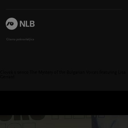
Glavna pokroviteljica
Človek s senco
The Mystery of the Bulgarian Voices featuring Lisa
Gerrard