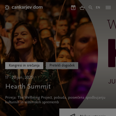
Skip
to
EN
9
main
content
Kongresi in srečanja
Pretekli dogodek
17 - 20 jun. 2025
Hearth Summit
Prireja: The Wellbeing Project, pobuda, posvečena spodbujanju
kulturnih in sistemskih sprememb