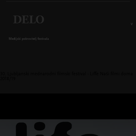
V sodelovanju z Veleposlaništvom Švice
30. Ljubljanski mednarodni filmski festival - Liffe
Naši filmi doma
2018/19