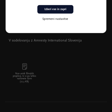
Izberi vse in zapri
Spremeni nastavitve
V sodelovanju z Amnesty International Slovenija
Nov urnik filmskih
projekcij, ki si ga lahko
natisnete sami
(17,3 KB)