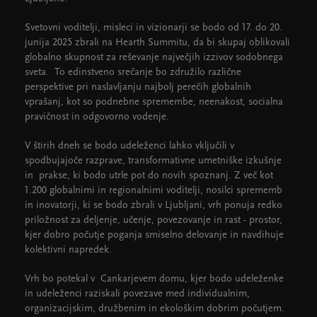
Svetovni voditelji, misleci in vizionarji se bodo od 17. do 20.
junija 2025 zbrali na Hearth Summitu, da bi skupaj oblikovali
globalno skupnost za reševanje največjih izzivov sodobnega
sveta. To edinstveno srečanje bo združilo različne
perspektive pri naslavljanju najbolj perečih globalnih
vprašanj, kot so podnebne spremembe, neenakost, socialna
pravičnost in odgovorno vodenje.
V štirih dneh se bodo udeleženci lahko vključili v
spodbujajoče razprave, transformativne umetniške izkušnje
in prakse, ki bodo utrle pot do novih spoznanj. Z več kot
1.200 globalnimi in regionalnimi voditelji, nosilci sprememb
in inovatorji, ki se bodo zbrali v Ljubljani, vrh ponuja redko
priložnost za deljenje, učenje, povezovanje in rast - prostor,
kjer dobro počutje poganja smiselno delovanje in navdihuje
kolektivni napredek.
Vrh bo potekal v Cankarjevem domu, kjer bodo udeleženke
in udeleženci raziskali povezave med individualnim,
organizacijskim, družbenim in ekološkim dobrim počutjem.