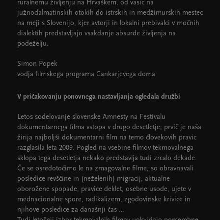
ruralnemu življenju na Hrvaškem, od vasic na
južnodalmatinskih otokih do istrskih in medžimurskih mestec
na meji s Slovenijo, kjer avtorji in lokalni prebivalci v močnih
dialektih predstavljajo vsakdanje absurde življenja na
podeželju.
Simon Popek
vodja filmskega programa Cankarjevega doma
V pričakovanju ponovnega nastavljanja ogledala družbi
Letos sodelovanje slovenske Amnesty na Festivalu
dokumentarnega filma vstopa v drugo desetletje; prvič je naša
žirija najboljši dokumentarni film na temo človekovih pravic
razglasila leta 2009. Pogled na vsebine filmov tekmovalnega
sklopa tega desetletja nekako predstavlja tudi zrcalo dekade.
Če se osredotočimo le na zmagovalne filme, so obravnavali
posledice revščine in (neželenih) migracij, aktualne
oborožene spopade, pravice deklet, osebne usode, ujete v
mednacionalne spore, radikalizem, zgodovinske krivice in
njihove posledice za današnji čas …