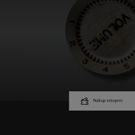
Nakup vstopnic
Cankarjev dom
Dvorane