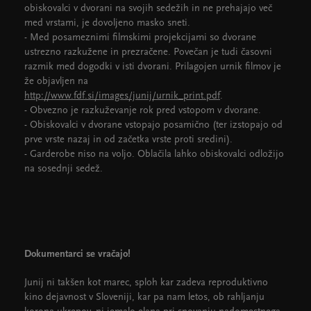
obiskovalci v dvorani na svojih sedežih in ne prehajajo več
med vrstami, je dovoljeno masko sneti.
- Med posameznimi filmskimi projekcijami so dvorane
ustrezno razkužene in prezračene. Povečan je tudi časovni
razmik med dogodki v isti dvorani. Prilagojen urnik filmov je
že objavljen na
http://www.fdf.si/images/junij/urnik_print.pdf
.
- Obvezno je razkuževanje rok pred vstopom v dvorane.
- Obiskovalci v dvorane vstopajo posamično (ter izstopajo od
prve vrste nazaj in od začetka vrste proti sredini).
- Garderobe niso na voljo. Oblačila lahko obiskovalci odložijo
na sosednji sedež.
Dokumentarci se vračajo!
Junij ni takšen kot marec, sploh kar zadeva reproduktivno
kino dejavnost v Sloveniji, kar pa nam letos, ob rahljanju