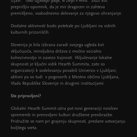
izjavi:
"Tako izgledajo ljudje, ki živijo v miru."
Služi kot
prepričljiv opomnik, da je mir dragocen in zahteva
premišljeno, vsakodnevno delovanje za njegovo ohranjanje.
Dodatne aktivnosti bodo potekale po Ljubljani na vidnih
kulturnih prizoriščih.
Slovenija je bila izbrana zaradi svojega ugleda kot
vključujoča, miroljubna država z močno socialno
kohezivnostjo in zavezo trajnosti. Vključevanje lokalne
skupnosti je ključni vidik Hearth Summita, zato so
organizatorji k sodelovanju povabili Univerzo v Ljubljani,
aktivni pa so tudi v pogovorih z Mestno občino Ljubljana,
Vlado Republike Slovenije in drugimi institucijami.
Ste pripravljeni?
Globalni Hearth Summit utira pot novi generaciji nosilcev
sprememb in prenovljeni kulturi družbene preobrazbe.
Pridružite se nam pri grajenju skupnosti, predane ustvarjanju
boljšega sveta.