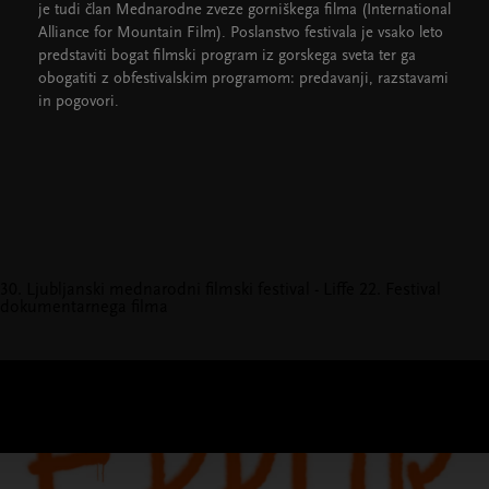
je tudi član Mednarodne zveze gorniškega filma (International
Alliance for Mountain Film). Poslanstvo festivala je vsako leto
predstaviti bogat filmski program iz gorskega sveta ter ga
obogatiti z obfestivalskim programom: predavanji, razstavami
in pogovori.
30. Ljubljanski mednarodni filmski festival - Liffe
22. Festival
dokumentarnega filma