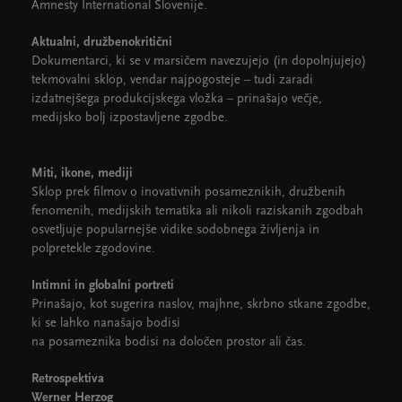
Amnesty International Slovenije.
Aktualni, družbenokritični
Dokumentarci, ki se v marsičem navezujejo (in dopolnjujejo)
tekmovalni sklop, vendar najpogosteje – tudi zaradi
izdatnejšega produkcijskega vložka – prinašajo večje,
medijsko bolj izpostavljene zgodbe.
Miti, ikone, mediji
Sklop prek filmov o inovativnih posameznikih, družbenih
fenomenih, medijskih tematika ali nikoli raziskanih zgodbah
osvetljuje popularnejše vidike sodobnega življenja in
polpretekle zgodovine.
Intimni in globalni portreti
Prinašajo, kot sugerira naslov, majhne, skrbno stkane zgodbe,
ki se lahko nanašajo bodisi
na posameznika bodisi na določen prostor ali čas.
Retrospektiva
Werner Herzog