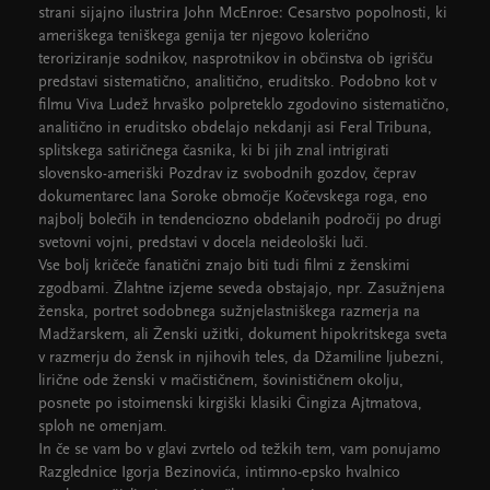
strani sijajno ilustrira John McEnroe: Cesarstvo popolnosti, ki
ameriškega teniškega genija ter njegovo kolerično
teroriziranje sodnikov, nasprotnikov in občinstva ob igrišču
predstavi sistematično, analitično, eruditsko. Podobno kot v
filmu Viva Ludež hrvaško polpreteklo zgodovino sistematično,
analitično in eruditsko obdelajo nekdanji asi Feral Tribuna,
splitskega satiričnega časnika, ki bi jih znal intrigirati
slovensko-ameriški Pozdrav iz svobodnih gozdov, čeprav
dokumentarec Iana Soroke območje Kočevskega roga, eno
najbolj bolečih in tendenciozno obdelanih področij po drugi
svetovni vojni, predstavi v docela neideološki luči.
Vse bolj kričeče fanatični znajo biti tudi filmi z ženskimi
zgodbami. Žlahtne izjeme seveda obstajajo, npr. Zasužnjena
ženska, portret sodobnega sužnjelastniškega razmerja na
Madžarskem, ali Ženski užitki, dokument hipokritskega sveta
v razmerju do žensk in njihovih teles, da Džamiline ljubezni,
lirične ode ženski v mačističnem, šovinističnem okolju,
posnete po istoimenski kirgiški klasiki Čingiza Ajtmatova,
sploh ne omenjam.
In če se vam bo v glavi zvrtelo od težkih tem, vam ponujamo
Razglednice Igorja Bezinovića, intimno-epsko hvalnico