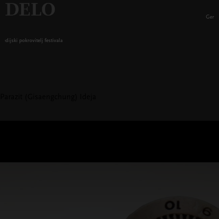
Generalni pokrovitelj festivala
Parazit (Gisaengchung)
Ideja