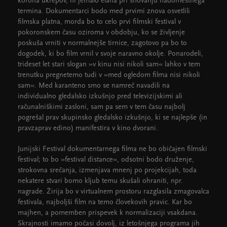
korona ukrepov, ni jemalo elana pri snovanju nadomestnega
termina. Dokumentarci bodo med prvimi znova osvetlili
filmska platna, morda bo to celo prvi filmski festival v
pokoronskem času oziroma v obdobju, ko se življenje
poskuša vrniti v normalnejše tirnice, zagotovo pa bo to
dogodek, ki bo film vrnil v svoje naravno okolje. Ponarodeli,
trideset let stari slogan »v kinu nisi nikoli sam« lahko v tem
trenutku pregnetemo tudi v »med ogledom filma nisi nikoli
sam«. Med karanteno smo se namreč navadili na
individualno gledalsko izkušnjo pred televizijskimi ali
računalniškimi zasloni, sam pa sem v tem času najbolj
pogrešal prav skupinsko gledalsko izkušnjo, ki se najlepše (in
pravzaprav edino) manifestira v kino dvorani.
Junijski Festival dokumentarnega filma ne bo običajen filmski
festival; to bo »festival distance«, odsotni bodo druženje,
strokovna srečanja, izmenjava mnenj po projekcijah, toda
nekatere stvari bomo kljub temu skušali ohraniti, npr.
nagrade. Žirija bo v virtualnem prostoru razglasila zmagovalca
festivala, najboljši film na temo človekovih pravic. Kar bo
majhen, a pomemben prispevek k normalizaciji vsakdana.
Skrajnosti imamo počasi dovolj, iz letošnjega programa jih