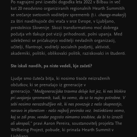
Po nagrajeni prvi izvedbi dogodka leta 2022 v Bilbau in več
kot 20 neodvisno organiziranih regionalnih Hearth Summitih
se srečanje svetovnih voditeljev sprememb (t.i.
change-makerji
)
za štiri navdihujoče dni vrača v srce Evrope, v Ljubljano,
prestolnico Slovenije. Skozi transformativno moč dobrega
počutja vrh tlakuje pot viziji prihodnosti, polni upanja. Med
udeleženci se pričakujejo voditelji nevladnih organizacij,
učitelji, filantropi, voditelji socialnih podjetij, aktivisti,
akademiki, politiki, oblikovalci politik, raziskovalci in študenti.
Ste iskali navdih, pa niste vedeli, kje začeti?
Ljudje smo čuteča bitja, ki nosimo tisoče neizraženih
občutkov, ki se prenašajo iz generacije v
generacijo.
"Medgeneracijska travma deluje kot jez, ki nas blokira
pri uvajanju sprememb, tudi, ko vemo, da so te nujno potrebne. V
sebi nosimo nerazdružljivo nit, ki nas povezuje z našo skupnostjo,
naravo in planetom - našo najbolj prvinsko vez. Instinktivno vemo,
kaj se zdi prav, vendar pogosto nimamo sredstev, da bi to izrazili
ali ukrepali,"
pravi Aaron Pereira, soustanovitelj projekta The
Wellbeing Project, pobude, ki prinaša Hearth Summit v
Ljubljano.