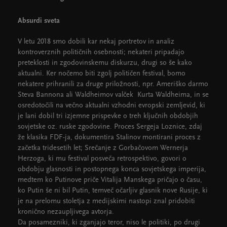
Absurdi sveta
V letu 2018 smo dobili kar nekaj portretov in analiz
kontroverznih političnih osebnosti; nekateri pripadajo
preteklosti in zgodovinskemu diskurzu, drugi so še kako
aktualni. Ker nočemo biti zgolj političen festival, bomo
nekatere prihranili za druge priložnosti, npr. Ameriško darmo
Steva Bannona ali Waldheimov valček Kurta Waldheima, in se
osredotočili na večno aktualni vzhodni evropski zemljevid, ki
je lani dobil tri izjemne prispevke o treh ključnih obdobjih
sovjetske oz. ruske zgodovine. Proces Sergeja Loznice, zdaj
že klasika FDF-ja, dokumentira Stalinov montirani proces z
začetka tridesetih let; Srečanje z Gorbačovom Wernerja
Herzoga, ki mu festival posveča retrospektivo, govori o
obdobju glasnosti in postopnega konca sovjetskega imperija,
medtem ko Putinove priče Vitalija Manskega pričajo o času,
ko Putin še ni bil Putin, temveč očarljiv glasnik nove Rusije, ki
je na prelomu stoletja z medijskimi nastopi znal pridobiti
kronično nezaupljivega avtorja.
Da posamezniki, ki zganjajo teror, niso le politiki, po drugi