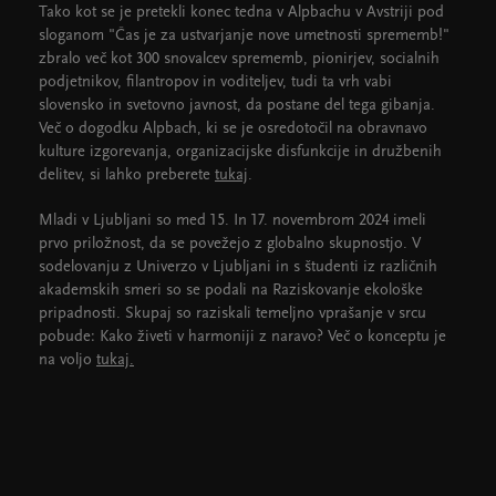
Tako kot se je pretekli konec tedna v Alpbachu v Avstriji pod
sloganom "Čas je za ustvarjanje nove umetnosti sprememb!"
zbralo več kot 300 snovalcev sprememb, pionirjev, socialnih
podjetnikov, filantropov in voditeljev, tudi ta vrh vabi
slovensko in svetovno javnost, da postane del tega gibanja.
Več o dogodku Alpbach, ki se je osredotočil na obravnavo
kulture izgorevanja, organizacijske disfunkcije in družbenih
delitev, si lahko preberete
tukaj
.
Mladi v Ljubljani so med 15. In 17. novembrom 2024 imeli
prvo priložnost, da se povežejo z globalno skupnostjo. V
sodelovanju z Univerzo v Ljubljani in s študenti iz različnih
akademskih smeri so se podali na Raziskovanje ekološke
pripadnosti. Skupaj so raziskali temeljno vprašanje v srcu
pobude: Kako živeti v harmoniji z naravo? Več o konceptu je
na voljo
tukaj.