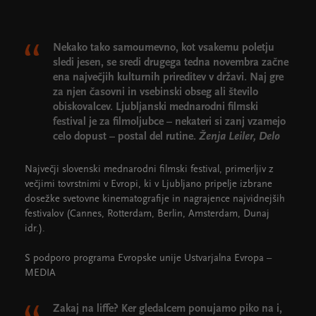
Cankarjev dom
Dvorane
Nekako tako samoumevno, kot vsakemu poletju
sledi jesen, se sredi drugega tedna novembra začne
ena največjih kulturnih prireditev v državi. Naj gre
za njen časovni in vsebinski obseg ali število
obiskovalcev. Ljubljanski mednarodni filmski
festival je za filmoljubce – nekateri si zanj vzamejo
celo dopust – postal del rutine.
Ženja Leiler, Delo
Največji slovenski mednarodni filmski festival, primerljiv z
večjimi tovrstnimi v Evropi, ki v Ljubljano pripelje izbrane
dosežke svetovne kinematografije in nagrajence najvidnejših
festivalov (Cannes, Rotterdam, Berlin, Amsterdam, Dunaj
idr.).
S podporo programa Evropske unije Ustvarjalna Evropa –
MEDIA
Zakaj na liffe? Ker gledalcem ponujamo piko na i,