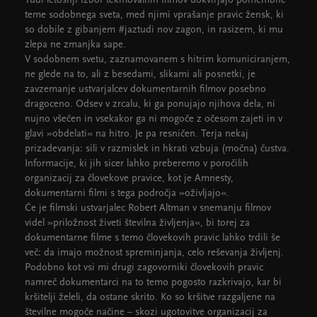
Tudi letošnji izbor tekmovalnih filmov uokvirjajo pomembne
teme sodobnega sveta, med njimi vprašanje pravic žensk, ki
so dobile z gibanjem #jaztudi nov zagon, in rasizem, ki mu
zlepa ne zmanjka sape.
V sodobnem svetu, zaznamovanem s hitrim komuniciranjem,
ne glede na to, ali z besedami, slikami ali posnetki, je
zavzemanje ustvarjalcev dokumentarnih filmov posebno
dragoceno. Odsev v zrcalu, ki ga ponujajo njihova dela, ni
nujno všečen in vsekakor ga ni mogoče z očesom zajeti in v
glavi »obdelati« na hitro. Je pa resničen. Terja nekaj
prizadevanja: sili v razmislek in hkrati vzbuja (močna) čustva.
Informacije, ki jih sicer lahko preberemo v poročilih
organizacij za človekove pravice, kot je Amnesty,
dokumentarni filmi s tega področja »oživljajo«.
Če je filmski ustvarjalec Robert Altman v snemanju filmov
videl »priložnost živeti številna življenja«, bi torej za
dokumentarne filme s temo človekovih pravic lahko trdili še
več: da imajo možnost spreminjanja, celo reševanja življenj.
Podobno kot vsi mi drugi zagovorniki človekovih pravic
namreč dokumentarci na to temo pogosto razkrivajo, kar bi
kršitelji želeli, da ostane skrito. Ko so kršitve razgaljene na
številne mogoče načine – skozi ugotovitve organizacij za