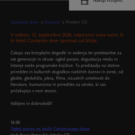
Nakup vstopnic
Cankarjev dom
Dvorane
Prostori CD
V soboto, 12. septembra 2026, odpiramo vrata vsem, ki
bi želeli Cankarjev dom spoznati od bližje.
Čakajo vas brezplačni dogodki in vodenja ter predstavitve za
vse generacije in okuse: ogled panjev, degustacija medu in
listanje sveže programske knjižice. Ta predstavlja na stotine
prireditev in kulturnih dogodkov različnih žanrov in zvrsti, od
glasbe, gledališča, plesa, filma, vizualnih umetnosti do
literature, humanizma in prireditev za otroke, ki vas
pričakujejo v novi sezoni.
Vabljeni in dobrodošli!
16.00
Ogled panjev na strehi Cankarjevega doma