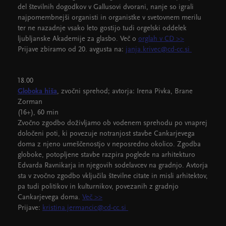
del številnih dogodkov v Gallusovi dvorani, nanje so igrali
najpomembnejši organisti in organistke v svetovnem merilu
ter ne nazadnje vsako leto gostijo tudi orgelski oddelek
ljubljanske Akademije za glasbo. Več o
orglah v CD >>
Prijave zbiramo od 20. avgusta na:
janja.krivec@cd-cc.si
18.00
Globoka hiša
, zvočni sprehod; avtorja: Irena Pivka, Brane
Zorman
(16+), 60 min
Zvočno zgodbo doživljamo ob vodenem sprehodu po vnaprej
določeni poti, ki povezuje notranjost stavbe Cankarjevega
doma z njeno umeščenostjo v neposredno okolico. Zgodba
globoke, potopljene stavbe razpira poglede na arhitekturo
Edvarda Ravnikarja in njegovih sodelavcev na gradnjo. Avtorja
sta v zvočno zgodbo vključila številne citate in misli arhitektov,
pa tudi politikov in kulturnikov, povezanih z gradnjo
Cankarjevega doma.
Več >>
Prijave:
kristina.jermancic@cd-cc.si