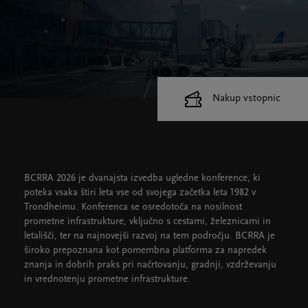
Nakup vstopnic
Cankarjev dom
Dvorane
BCRRA 2026 je dvanajsta izvedba ugledne konference, ki
poteka vsaka štiri leta vse od svojega začetka leta 1982 v
Trondheimu. Konferenca se osredotoča na nosilnost
prometne infrastrukture, vključno s cestami, železnicami in
letališči, ter na najnovejši razvoj na tem področju. BCRRA je
široko prepoznana kot pomembna platforma za napredek
znanja in dobrih praks pri načrtovanju, gradnji, vzdrževanju
in vrednotenju prometne infrastrukture.