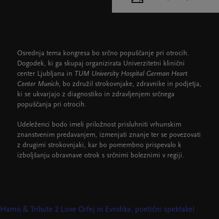
Cankarjev dom
Dvorane
Osrednja tema kongresa bo srčno popuščanje pri otrocih.
Dogodek, ki ga skupaj organizirata Univerzitetni klinični
center Ljubljana in
TUM University Hospital German Heart
Center Munich
, bo združil strokovnjake, zdravnike in podjetja,
ki se ukvarjajo z diagnostiko in zdravljenjem srčnega
popuščanja pri otrocih.
Udeleženci bodo imeli priložnost prisluhniti vrhunskim
znanstvenim predavanjem, izmenjati znanje ter se povezovati
z drugimi strokovnjaki, kar bo pomembno prispevalo k
izboljšanju obravnave otrok s srčnimi boleznimi v regiji.
Hamo & Tribute 2 Love
Orfej in Evridika, poetični spektakel