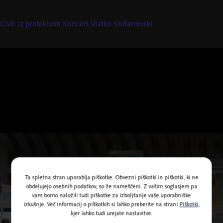
Čivki iz preteklosti
Koncert Vlatko Stefanovski
Ta spletna stran uporablja piškotke. Obvezni piškotki in piškotki, ki ne
obdelujejo osebnih podatkov, so že nameščeni. Z vašim soglasjem pa
vam bomo naložili tudi piškotke za izboljšanje vaše uporabniške
izkušnje. Več informacij o piškotkih si lahko preberite na strani
Piškotki
,
kjer lahko tudi urejate nastavitve.