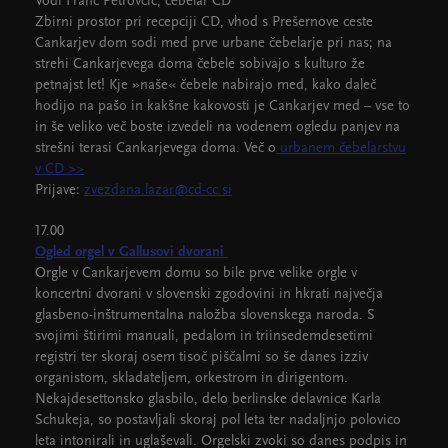
Vodi Franc Petrovčič, čebelar CD
Zbirni prostor pri recepciji CD, vhod s Prešernove ceste
Cankarjev dom sodi med prve urbane čebelarje pri nas; na
strehi Cankarjevega doma čebele sobivajo s kulturo že
petnajst let! Kje »naše« čebele nabirajo med, kako daleč
hodijo na pašo in kakšne kakovosti je Cankarjev med – vse to
in še veliko več boste izvedeli na vodenem ogledu panjev na
strešni terasi Cankarjevega doma. Več o
urbanem čebelarstvu
v CD >>
Prijave:
zvezdana.lazar@cd-cc.si
17.00
Ogled orgel v Gallusovi dvorani
Orgle v Cankarjevem domu so bile prve velike orgle v
koncertni dvorani v slovenski zgodovini in hkrati največja
glasbeno-inštrumentalna naložba slovenskega naroda. S
svojimi štirimi manuali, pedalom in triinsedemdesetimi
registri ter skoraj osem tisoč piščalmi so še danes izziv
organistom, skladateljem, orkestrom in dirigentom.
Nekajdesettonsko glasbilo, delo berlinske delavnice Karla
Schukeja, so postavljali skoraj pol leta ter nadaljnjo polovico
leta intonirali in uglaševali. Orgelski zvoki so danes podpis in