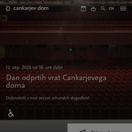
Skip
to
EN
7
main
content
12. sep. 2026 od 16. ure dalje
Dan odprtih vrat Cankarjevega
doma
Dobrodošli v novi sezoni vrhunskih dogodkov!