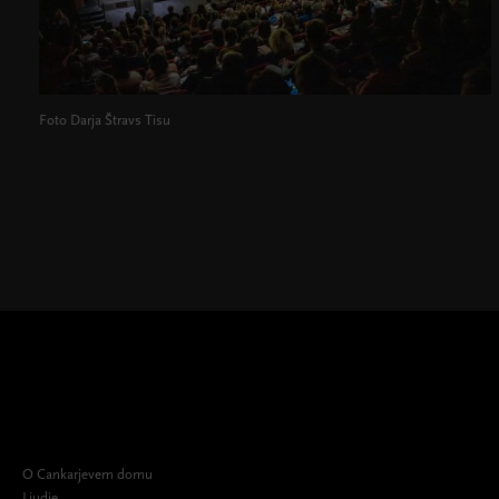
Foto Darja Štravs Tisu
O Cankarjevem domu
Ljudje