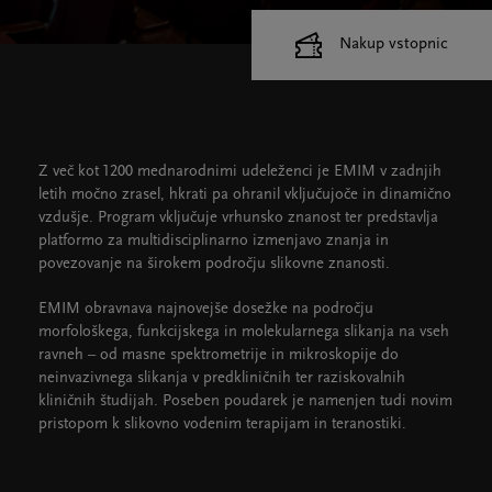
Nakup vstopnic
Cankarjev dom
Dvorane
Z več kot 1200 mednarodnimi udeleženci je EMIM v zadnjih
letih močno zrasel, hkrati pa ohranil vključujoče in dinamično
vzdušje. Program vključuje vrhunsko znanost ter predstavlja
platformo za multidisciplinarno izmenjavo znanja in
povezovanje na širokem področju slikovne znanosti.
EMIM obravnava najnovejše dosežke na področju
morfološkega, funkcijskega in molekularnega slikanja na vseh
ravneh – od masne spektrometrije in mikroskopije do
neinvazivnega slikanja v predkliničnih ter raziskovalnih
kliničnih študijah. Poseben poudarek je namenjen tudi novim
pristopom k slikovno vodenim terapijam in teranostiki.