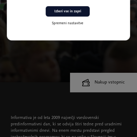
Izberi vse in zapri
Spremeni nastavitve
Nakup vstopnic
Cankarjev dom
Dvorane
Informativa je od leta 2009 največji vseslovenski
predinformativni dan, ki se odvija štiri tedne pred uradnimi
informativnimi dnevi. Na enem mestu predstavi pregled