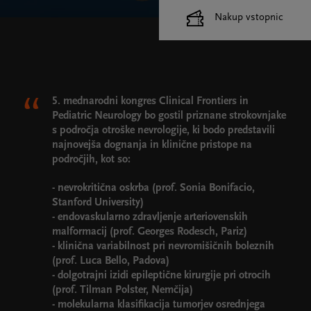
Nakup vstopnic
Cankarjev dom
Dvorane
5. mednarodni kongres Clinical Frontiers in
Pediatric Neurology bo gostil priznane strokovnjake
s področja otroške nevrologije, ki bodo predstavili
najnovejša dognanja in klinične pristope na
področjih, kot so:
- nevrokritična oskrba (prof. Sonia Bonifacio,
Stanford University)
- endovaskularno zdravljenje arteriovenskih
malformacij (prof. Georges Rodesch, Pariz)
- klinična variabilnost pri nevromišičnih boleznih
(prof. Luca Bello, Padova)
- dolgotrajni izidi epileptične kirurgije pri otrocih
(prof. Tilman Polster, Nemčija)
- molekularna klasifikacija tumorjev osrednjega