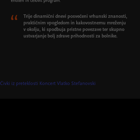
enoten in celovit program.
Trije dinamični dnevi posvečeni vrhunski znanosti,
praktičnim vpogledom in kakovostnemu mreženju
v okolju, ki spodbuja pristne povezave ter skupno
ustvarjanje bolj zdrave prihodnosti za bolnike.
Čivki iz preteklosti
Koncert Vlatko Stefanovski