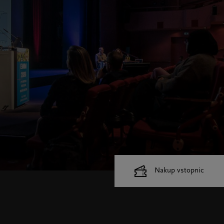
Nakup vstopnic
Cankarjev dom
Dvorane