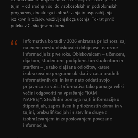
izobraževalnih programov, ki so na voljo v Sloveniji ter v
tujini – od srednjih šol do visokošolskih in podiplomskih
programov, dodatnega izobraževanja in usposabljanja,
jezikovnih tečajev, vseživljenjskega učenja. Tokrat prvič
poteka v Cankarjevem domu.
Informativa bo tudi v 2026 enkratna priložnost, saj
na enem mestu obiskovalci dobijo vse ustrezne
informacije iz prve roke. Obiskovalcem − učencem,
dijakom, študentom, podiplomskim študentom in
staršem − je tako olajšana odločitev, katere
izobraževalne programe obiskati v času uradnih
informativnih dni in kam nato oddati svojo
prijavnico za vpis. Informativa tako pomaga veliki
večini odgovoriti na vprašanje ”KAM
NAPREJ”. Številnim pomaga najti informacije o
štipendijah, zaposlitvenih priložnostih doma in v
tujini, prekvalifikacijah in številne druge z
izobraževanjem in zaposlovanjem povezane
informacije.