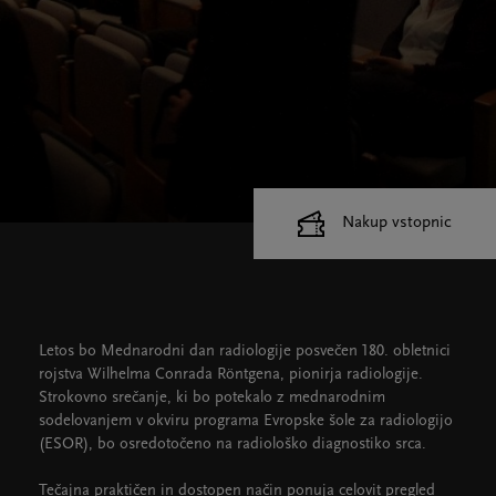
Nakup vstopnic
Cankarjev dom
Dvorane
Letos bo Mednarodni dan radiologije posvečen 180. obletnici
rojstva Wilhelma Conrada Röntgena, pionirja radiologije.
Strokovno srečanje, ki bo potekalo z mednarodnim
sodelovanjem v okviru programa Evropske šole za radiologijo
(ESOR), bo osredotočeno na radiološko diagnostiko srca.
Tečajna praktičen in dostopen način ponuja celovit pregled