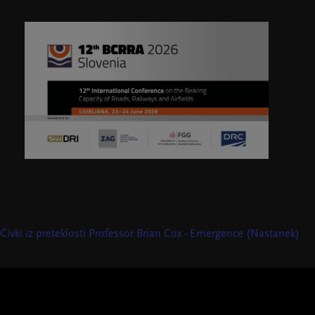
Čivki iz preteklosti
Professor Brian Cox - Emergence (Nastanek)