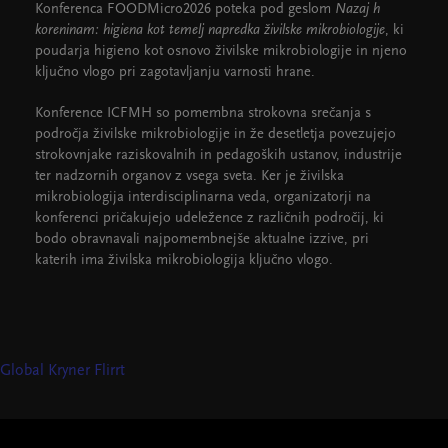
Konferenca FOODMicro2026 poteka pod geslom
Nazaj h
koreninam: higiena kot temelj napredka živilske mikrobiologije
, ki
poudarja higieno kot osnovo živilske mikrobiologije in njeno
ključno vlogo pri zagotavljanju varnosti hrane.
Konference ICFMH so pomembna strokovna srečanja s
področja živilske mikrobiologije in že desetletja povezujejo
strokovnjake raziskovalnih in pedagoških ustanov, industrije
ter nadzornih organov z vsega sveta. Ker je živilska
mikrobiologija interdisciplinarna veda, organizatorji na
konferenci pričakujejo udeležence z različnih področij, ki
bodo obravnavali najpomembnejše aktualne izzive, pri
katerih ima živilska mikrobiologija ključno vlogo.
Global Kryner
Flirrt