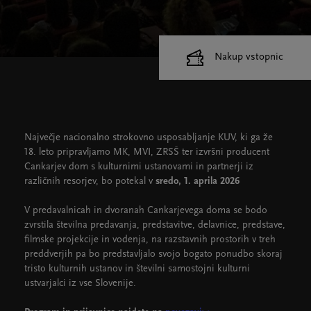
Nakup vstopnic
Cankarjev dom
Dvorane
Največje nacionalno strokovno usposabljanje KUV, ki ga že
18. leto pripravljamo MK, MVI, ZRSŠ ter izvršni producent
Cankarjev dom s kulturnimi ustanovami in partnerji iz
različnih resorjev, bo potekal v
sredo, 1. aprila 2026
V predavalnicah in dvoranah Cankarjevega doma se bodo
zvrstila številna predavanja, predstavitve, delavnice, predstave,
filmske projekcije in vodenja, na razstavnih prostorih v treh
preddverjih pa bo predstavljalo svojo bogato ponudbo skoraj
tristo kulturnih ustanov in številni samostojni kulturni
ustvarjalci iz vse Slovenije.