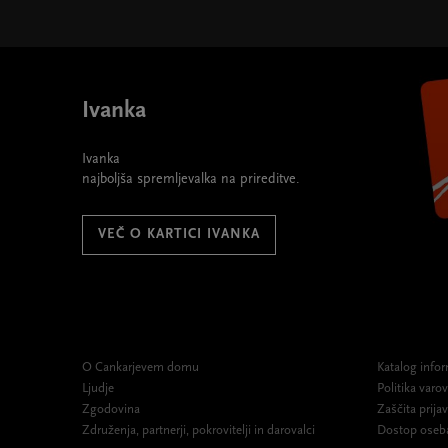
Ivanka
Ivanka
najboljša spremljevalka na prireditve.
VEČ O KARTICI IVANKA
O Cankarjevem domu
Katalog infor
Ljudje
Politika var
Zgodovina
Zaščita prijav
Združenja, partnerji, pokrovitelji in darovalci
Dostop oseb