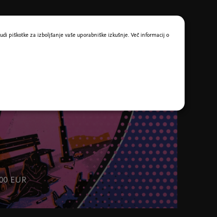
udi piškotke za izboljšanje vaše uporabniške izkušnje. Več informacij o
, 14. sep. 19:30
k za
,00 EUR