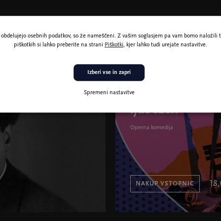
ne obdelujejo osebnih podatkov, so že nameščeni. Z vašim soglasjem pa vam bomo naložili t
piškotkih si lahko preberite na strani
Piškotki
, kjer lahko tudi urejate nastavitve.
13. sep. 19:30
Glasba
Izberi vse in zapri
Iztok Kocen: Kli
Spremeni nastavitve
ljubezen
Operna komedija
18
NAKUP VSTOPNIC