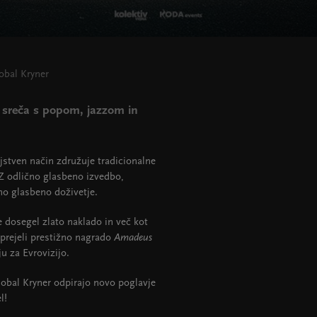
obal Kryner
ja sreča s popom, jazzom in
jstven način združuje tradicionalne
Z odlično glasbeno izvedbo,
no glasbeno doživetje.
e dosegel zlato naklado in več kot
 prejeli prestižno nagrado
Amadeus
u za Evrovizijo.
lobal Kryner odpirajo novo poglavje
el!