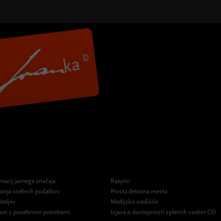
macij javnega značaja
Razpisi
ovanja osebnih podatkov
Prosta delovna mesta
iteljev
Medijsko središče
am s posebnimi potrebami
Izjava o dostopnosti spletnih vsebin CD