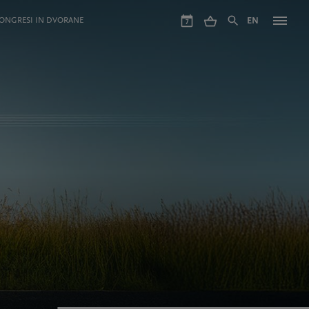
ONGRESI IN DVORANE
EN
7