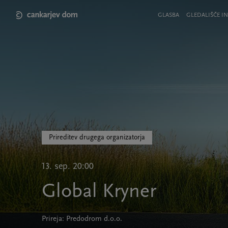
Skip
to
Meni
GLASBA
GLEDALIŠČE IN
main
v
content
glavi
strani
Prireditev drugega organizatorja
13. sep. 20:00
Global Kryner
Prireja: Predodrom d.o.o.