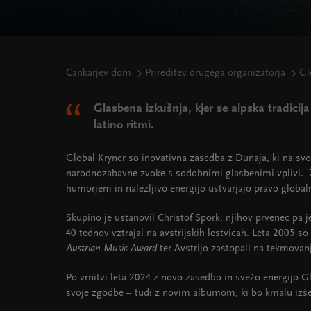
Cankarjev dom
Prireditev drugega organizatorja
Gl
Glasbena izkušnja, kjer se alpska tradici
latino ritmi.
Global Kryner so inovativna zasedba z Dunaja, ki na svo
narodnozabavne zvoke s sodobnimi glasbenimi vplivi. 
humorjem in nalezljivo energijo ustvarjajo pravo global
Skupino je ustanovil Christof Spörk, njihov prvenec pa j
40 tednov vztrajal na avstrijskih lestvicah. Leta 2005 so
Austrian Music Award
ter Avstrijo zastopali na tekmovanj
Po vrnitvi leta 2024 z novo zasedbo in svežo energijo G
svoje zgodbe – tudi z novim albumom, ki bo kmalu izš