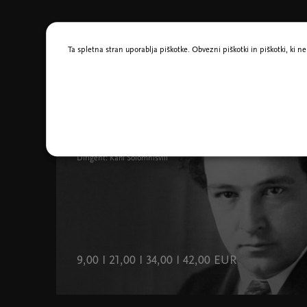
Morda vas zanima tudi
Ta spletna stran uporablja piškotke. Obvezni piškotki in piškotki, ki 
21. apr. 2027 ob 19.30
Glasba
SOS 3: Alkimist
Dirigent: Kahi Solomnišvili
9,00 I 21,00 I 34,00 I 42,00 EUR