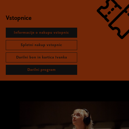
Vstopnice
Informacije o nakupu vstopnic
Spletni nakup vstopnic
Darilni bon in kartica Ivanka
Darilni program