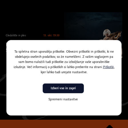
Gledališče in ples
13. okt. 19:30
MN Dance Company &
Silence: Brezmejno telo
Ta spletna stran uporablja piškotke. Obvezni piškotki in piškotki, ki ne
obdelujejo osebnih podatkov, so že nameščeni. Z vašim soglasjem pa
vam bomo naložili tudi piškotke za izboljšanje vaše uporabniške
izkušnje. Več informacij o piškotkih si lahko preberite na strani
Piškotki
,
kjer lahko tudi urejate nastavitve.
Izberi vse in zapri
Spremeni nastavitve