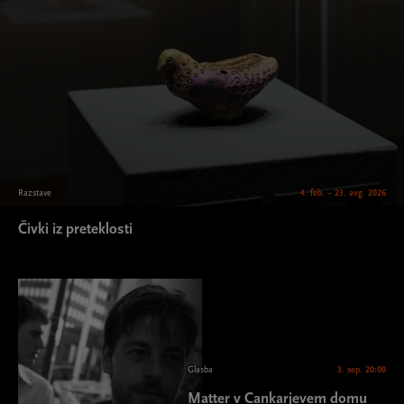
Razstave
4. feb. – 23. avg. 2026
Čivki iz preteklosti
Glasba
3. sep. 20:00
Matter v Cankarjevem domu