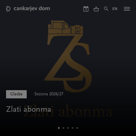
Skip
to
EN
9
main
content
Glasba
Sezona 2026/27
Zlati abonma