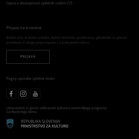
Izjava o dostopnosti spletnih vsebin CD
Prijava na e-novice
Bodite prvi, ki boste izvedeli, katere koncerte, predavanja, gledališke in plesne
predstave in drugo pripravljamo v Cankarjevem domu.
PRIJAVA
Pogoji uporabe spletne strani
Ustanovitelj in glavni sofinancer kulturno-umetniškega programa
Cankarjevega doma