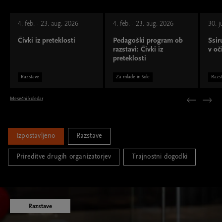
4. feb. - 23. aug. 2026
4. feb. - 23. aug. 2026
30. j
Čivki iz preteklosti
Pedagoški program ob
Ssir
razstavi: Čivki iz
v oč
preteklosti
Razstave
Za mlade in šole
Razs
Mesečni koledar
Izpostavljeno
Razstave
Prireditve drugih organizatorjev
Trajnostni dogodki
Razstave