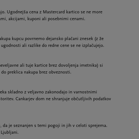
ajo. Ugodnejša cena z Mastercard kartico se ne more
ami, akcijami, kuponi ali posebnimi cenami.
nakupa kupcu povrnemo dejansko plačani znesek (z že
odnosti ali razlike do redne cene se ne izplačujejo.
veljavne ali tuje kartice brez dovoljenja imetnika) si
 do preklica nakupa brez obveznosti.
eka skladno z veljavno zakonodajo in varnostnimi
storitev. Cankarjev dom ne shranjuje občutljivih podatkov
 da je seznanjen s temi pogoji in jih v celoti sprejema.
Ljubljani.