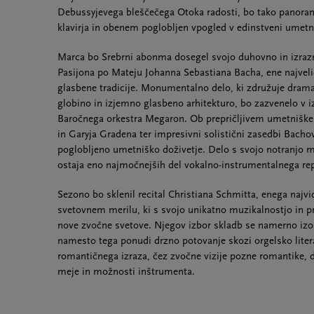
Debussyjevega bleščečega Otoka radosti, bo tako panoram
klavirja in obenem poglobljen vpogled v edinstveni umetni
Marca bo Srebrni abonma dosegel svojo duhovno in izraz
Pasijona po Mateju Johanna Sebastiana Bacha, ene najveli
glasbene tradicije. Monumentalno delo, ki združuje drama
globino in izjemno glasbeno arhitekturo, bo zazvenelo v 
Baročnega orkestra Megaron. Ob prepričljivem umetniš
in Garyja Gradena ter impresivni solistični zasedbi Bacho
poglobljeno umetniško doživetje. Delo s svojo notranjo m
ostaja eno najmočnejših del vokalno-instrumentalnega rep
Sezono bo sklenil recital Christiana Schmitta, enega najvi
svetovnem merilu, ki s svojo unikatno muzikalnostjo in 
nove zvočne svetove. Njegov izbor skladb se namerno iz
namesto tega ponudi drzno potovanje skozi orgelsko lit
romantičnega izraza, čez zvočne vizije pozne romantike, d
meje in možnosti inštrumenta.