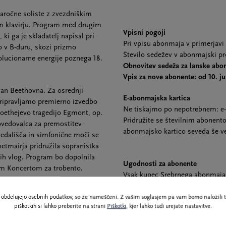
baročne soliste z zvezdniškim
em klavirju. Program med drugim
Vpisni pogoji
ki ga je skladatelj napisal pri
Pri vpisu abonmaja v primerjavi
go v B-duru, skozi prizmo
Število sedežev v abonmajski pr
olucionarne energije poznega 18.
Obnovitev sedeža za lanske abon
Vpis za nove abonente: od 10. j
an Beethovna. Za osrednji
E-abonmajska kartica
pripravljamo premierno izvedbo
Ne tiskajmo po nepotrebnem: e-
 Goethejevo tragedijo Egmont, op.
Pridružite se številnim abonento
ovedovalca za premostitev
abonmajsko kartico seveda še ve
gledališča in simfonične moči se
tmairja pridružila sopranistka
kih vlog. Program bo dopolnila
Ugodnosti za abonente
im Koncertom za trobento.
Vsak kupec Srebrnega abonmaja s
brezplačno vstopnico. Po konča
ja s šefom dirigentom
cc.si
, da vam vstopnico posredu
ne obdelujejo osebnih podatkov, so že nameščeni. Z vašim soglasjem pa vam bomo naložili t
 dirigentov na glasbenem
piškotkih si lahko preberite na strani
Piškotki
, kjer lahko tudi urejate nastavitve.
h, bo večer začel z energičnim
Pred koncerti Zlatega in Srebrn
bskega violinista Nemanje