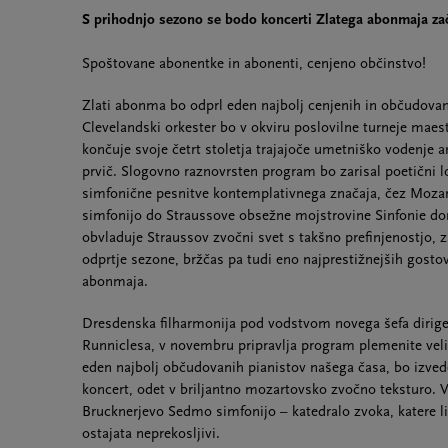
S prihodnjo sezono se bodo koncerti Zlatega abonmaja zač
Spoštovane abonentke in abonenti, cenjeno občinstvo!
Zlati abonma bo odprl eden najbolj cenjenih in občudovan
Clevelandski orkester bo v okviru poslovilne turneje maes
končuje svoje četrt stoletja trajajoče umetniško vodenje a
prvič. Slogovno raznovrsten program bo zarisal poetični l
simfonične pesnitve kontemplativnega značaja, čez Moza
simfonijo do Straussove obsežne mojstrovine Sinfonie do
obvladuje Straussov zvočni svet s takšno prefinjenostjo,
odprtje sezone, bržčas pa tudi eno najprestižnejših gosto
abonmaja.
Dresdenska filharmonija pod vodstvom novega šefa dirige
Runniclesa, v novembru pripravlja program plemenite veli
eden najbolj občudovanih pianistov našega časa, bo izved
koncert, odet v briljantno mozartovsko zvočno teksturo. 
Brucknerjevo Sedmo simfonijo – katedralo zvoka, katere l
ostajata neprekosljivi.