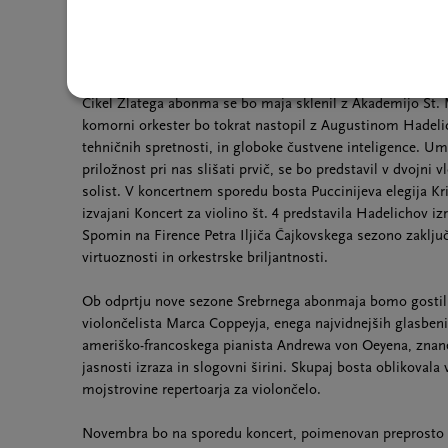
Radulovića, čigar karizmatična umetnost obljublja vznemir
violino št. 2 Sergeja Prokofjeva. Večer bo sklenila Brahms
veličastno emocionalno arhitekturo.
Cikel Zlatega abonma se bo maja sklenil z Akademijo St. M
komorni orkester bo tokrat nastopil z Augustinom Hadel
tehničnih spretnosti, in globoke čustvene inteligence. Um
priložnost pri nas slišati prvič, se bo predstavil v dvojni v
solist. V koncertnem sporedu bosta Puccinijeva elegija Kr
izvajani Koncert za violino št. 4 predstavila Hadelichov 
Spomin na Firence Petra Iljiča Čajkovskega sezono zaključ
virtuoznosti in orkestrske briljantnosti.
Ob odprtju nove sezone Srebrnega abonmaja bomo gostili
violončelista Marca Coppeyja, enega najvidnejših glasbeni
ameriško-francoskega pianista Andrewa von Oeyena, znane
jasnosti izraza in slogovni širini. Skupaj bosta oblikovala v
mojstrovine repertoarja za violončelo.
Novembra bo na sporedu koncert, poimenovan preprosto M