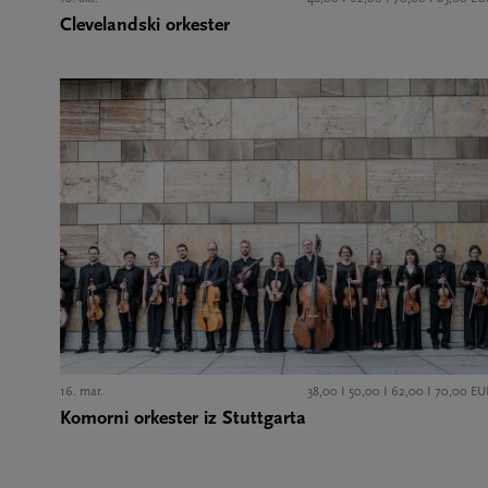
Clevelandski orkester
16. mar.
38,00 I 50,00 I 62,00 I 70,00 EU
Komorni orkester iz Stuttgarta