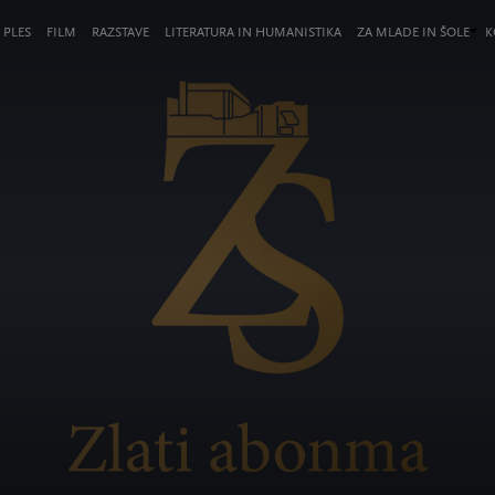
 PLES
FILM
RAZSTAVE
LITERATURA IN HUMANISTIKA
ZA MLADE IN ŠOLE
K