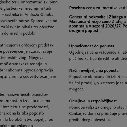
glasbo ter v impozantno skupino
Posebna cena za imetnike kart
e glasbenike, med njimi tudi
a Hrastnika in Andraža Goloba,
Generalni pokrovitelj Zlatega
h svetovnih odrov. Spored, vse od
Mastercard nižjo ceno Zlatega
abonmaja v sezoni 2026/27. Pop
za klavir in pihala ter obsežne
drugimi popusti.
 in domiselni podobi.
athieujem Pordoyem predstavil
Upravičenost do popusta
je posebej cenjen zaradi svoje
Ugodnejša cena vstopnice ali ab
 tenorskih vlog. Njegova
plačilno kartico (kreditno ali d
o moč dramskega tenorja in
brni abonma Spyres pripravlja
Način uveljavljanja popusta
 znanim, a čudovito očarljivim
Popust se obračuna ob izbiri pla
fizični prodaji), v katerem je t
mogoče.
den najizvirnejših pianistov
troumnost in izrazita osebna
Omejitve in razpoložljivost
i intelektualne prodornosti,
Ponudba velja za omejeno števil
ednarodna kritika pogosto
Cankarjev dom si pridržuje prav
am, ki bo občinstvo popeljal od
predhodnega obvestila.
vočnih odtenkov do