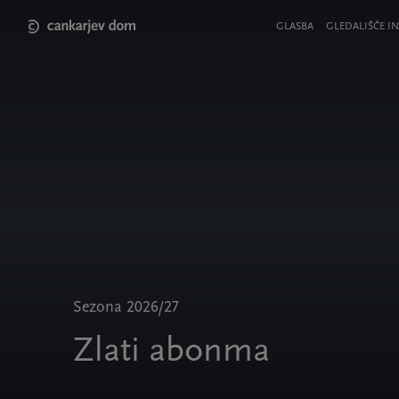
Skip
to
Meni
GLASBA
GLEDALIŠČE IN
main
v
content
glavi
strani
Sezona 2026/27
Zlati abonma