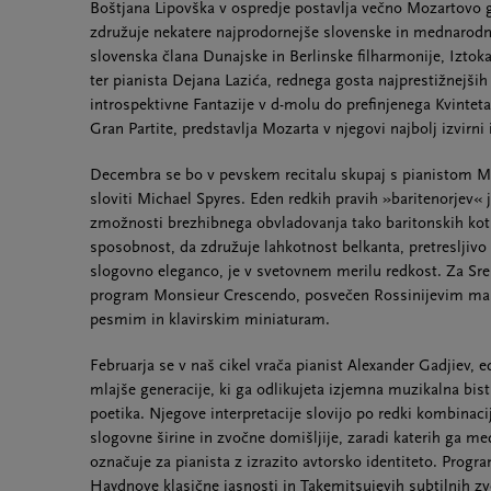
Boštjana Lipovška v ospredje postavlja večno Mozartovo 
združuje nekatere najprodornejše slovenske in mednarodn
slovenska člana Dunajske in Berlinske filharmonije, Iztok
ter pianista Dejana Lazića, rednega gosta najprestižnejši
introspektivne Fantazije v d-molu do prefinjenega Kvinteta 
Gran Partite, predstavlja Mozarta v njegovi najbolj izvirni
Decembra se bo v pevskem recitalu skupaj s pianistom M
sloviti Michael Spyres. Eden redkih pravih »baritenorjev« 
zmožnosti brezhibnega obvladovanja tako baritonskih kot
sposobnost, da združuje lahkotnost belkanta, pretresljiv
slogovno eleganco, je v svetovnem merilu redkost. Za Sre
program Monsieur Crescendo, posvečen Rossinijevim manj
pesmim in klavirskim miniaturam.
Februarja se v naš cikel vrača pianist Alexander Gadjiev, e
mlajše generacije, ki ga odlikujeta izjemna muzikalna bis
poetika. Njegove interpretacije slovijo po redki kombinacij
slogovne širine in zvočne domišljije, zaradi katerih ga m
označuje za pianista z izrazito avtorsko identiteto. Progr
Haydnove klasične jasnosti in Takemitsujevih subtilnih z