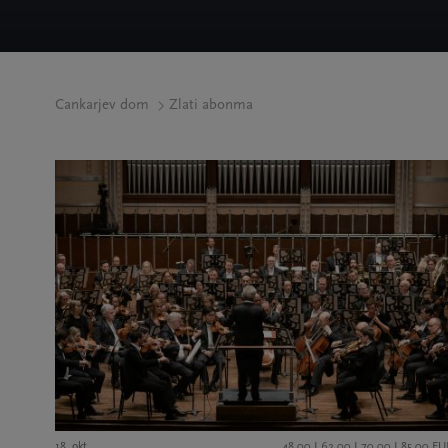
Cankarjev dom
Zlati abonma
18. okt.
48,00 I 62,00 I 70,00 I 85,00 EU