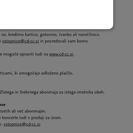
ga doma. Ob predhodni prijavi bo ogled razstave z
i ceni. O podrobnostih bodo abonenti obveščeni po e-
oz. kreditno kartico, gotovino, Ivanko ali naročilnico.
ti
vstopnice@cd-cc.si
in posredovali vam bomo
je mogoče opraviti tudi na
www.cd-cc.si
.
rticami, ki omogočajo odloženo plačilo.
Zlatega in Srebrnega abonmaja za istega imetnika obeh.
nove
setih ali več abonmajev.
koncerte tudi v prodaji za izven.
m:
vstopnice@cd-cc.si