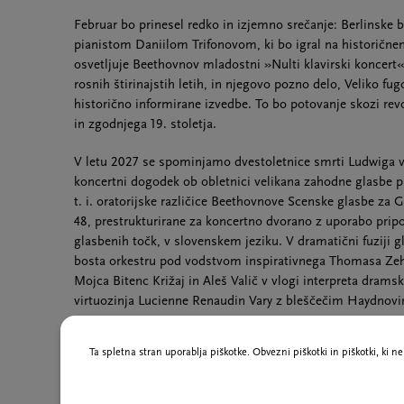
Februar bo prinesel redko in izjemno srečanje: Berlinske 
pianistom Daniilom Trifonovom, ki bo igral na historičn
osvetljuje Beethovnov mladostni »Nulti klavirski koncert«, 
rosnih štirinajstih letih, in njegovo pozno delo, Veliko fu
historično informirane izvedbe. To bo potovanje skozi rev
in zgodnjega 19. stoletja.
V letu 2027 se spominjamo dvestoletnice smrti Ludwiga v
koncertni dogodek ob obletnici velikana zahodne glasbe 
t. i. oratorijske različice Beethovnove Scenske glasbe za
48, prestrukturirane za koncertno dvorano z uporabo prip
glasbenih točk, v slovenskem jeziku. V dramatični fuziji 
bosta orkestru pod vodstvom inspirativnega Thomasa Zehe
Mojca Bitenc Križaj in Aleš Valič v vlogi interpreta drams
virtuozinja Lucienne Renaudin Vary z bleščečim Haydnov
Aprila pričakujemo Simfonični orkester radia ORF z Duna
Ta spletna stran uporablja piškotke. Obvezni piškotki in piškotki, ki 
Markusom Poschnerjem, ki velja za enega najbolj iskanih
prizorišču. Ansambel, znan po drzno zasnovanih programi
Con moto Bernda Richarda Deutscha, sledil bo nastop sr