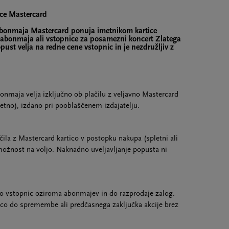
ice Mastercard
 abonmaja Mastercard ponuja imetnikom kartice
 abonmaja ali vstopnice za posamezni koncert Zlatega
ust velja na redne cene vstopnic in je nezdružljiv z
onmaja velja izključno ob plačilu z veljavno Mastercard
ebetno), izdano pri pooblaščenem izdajatelju.
čila z Mastercard kartico v postopku nakupa (spletni ali
a možnost na voljo. Naknadno uveljavljanje popusta ni
o vstopnic oziroma abonmajev in do razprodaje zalog.
ico do spremembe ali predčasnega zaključka akcije brez