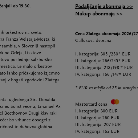
Podaljšanje abonmaja >>
enjali ob 19.30.
Nakup abonmaja >>
ih orkestrov na svetu.
Cena Zlatega abonmaja 2026/27
tra Franza Welserja-Mösta, ki
Gallusova dvorana
nsambla, v Sloveniji nastopil
ok od Orfeja, Lisztove
I. kategorija: 305 /280* EUR
rtovo poslednjo salzburško
II. kategorija: 266/245* EUR
mestica. Le malo orkestrov
III. kategorija: 218/198 * EUR
 zato lahko pričakujemo izjemno
IV. kategorija: 166 /147* EUR
vanj v bogati zgodovini Zlatega
* EUR za mlajše od 25 in starejše 
nta, uglednega Sira Donalda
Mastercard cena
čine. Solist večera, Emanuel Ax,
I. kategorija: 300 EUR
el Beethovnov Drugi klavirski
II. kategorija: 260 EUR
Večer bo vrhunec dosegel z
III. kategorija: 207 EUR
iričnost in duhovna globina
IV. kategorija: 162 EUR