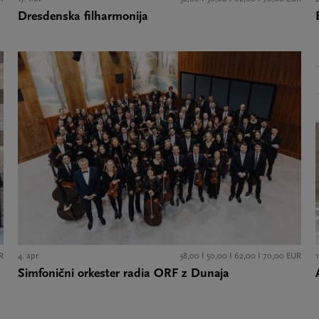
Dresdenska filharmonija
R
4. apr.
38,00 I 50,00 I 62,00 I 70,00 EUR
Simfonični orkester radia ORF z Dunaja