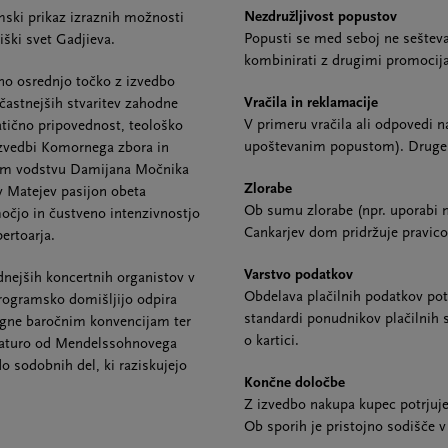
Nezdružljivost popustov
ski prikaz izraznih možnosti
Popusti se med seboj ne seštev
ški svet Gadjieva.
kombinirati z drugimi promocij
no osrednjo točko z izvedbo
Vračila in reklamacije
častnejših stvaritev zahodne
V primeru vračila ali odpovedi 
tično pripovednost, teološko
upoštevanim popustom). Druge ug
izvedbi Komornega zbora in
kem vodstvu Damijana Močnika
Zlorabe
v Matejev pasijon obeta
Ob sumu zlorabe (npr. uporabi ne
očjo in čustveno intenzivnostjo
Cankarjev dom pridržuje pravico
ertoarja.
Varstvo podatkov
dnejših koncertnih organistov v
Obdelava plačilnih podatkov pot
programsko domišljijo odpira
standardi ponudnikov plačilnih 
ogne baročnim konvencijam ter
o kartici.
eraturo od Mendelssohnovega
o sodobnih del, ki raziskujejo
Končne določbe
Z izvedbo nakupa kupec potrjuje,
Ob sporih je pristojno sodišče v 