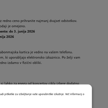
 z redno ceno prihranite najmanj dvajset odstotkov.
odaji je omejeno.
ente: do 3. junija 2026
unija 2026
abonmajska kartica je vedno na vašem telefonu.
m, ki uporabljajo elektronsko izkaznico. Po želji vam
dno izdamo v fizični obliki.
i lahko za enega od koncertov cikla izbere dodatno
nem vpisu nam svoj izbor posredujte na
vstopnice@cd-
jemo po e-pošti.
udi piškotke za izboljšanje vaše uporabniške izkušnje. Več informacij o
ega abonmaja bomo organizirali kratka vodenja po