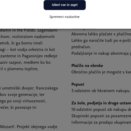
razstavah v Galeriji Cankarjeve
ljivo interpretacijo Koncerta za
Izberi vse in zapri
vodenjem na voljo po simboličn
ova Četrta simfonija s svojo
pošti.
Spremeni nastavitve
Način plačila
artin in the Fields. Legendarni
Abonma lahko plačate s plačilno 
ichom, violinistom nadzemnih
Lahko ga naročite tudi po e-poš
etnik, ki ga bomo imeli
predračun.
logi – kot vodja orkestra in kot
Podaljšanje in nakup abonmaja 
izanteme in Paganinijev redkeje
izrazni razpon, medtem ko bo
Plačilo na obroke
il v plamenu topline,
Obročno plačilo je mogoče s ka
Popust
 umetniški dvojec: francoskega
5-odstotni ob hkratnem nakupu 
kov svoje generacije, ter
ga po svoji virtuoznosti,
Za šole, podjetja in druge usta
ečer, ki povezuje tri
10-odstotni popust ob nakupu de
Skupinski popusti za posamezne 
Informacije za prodajo skupina
ozart!. Projekt idejnega vodje