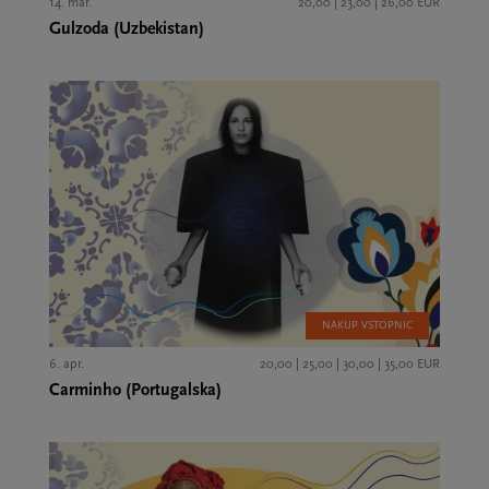
14. mar.
20,00 | 23,00 | 26,00 EUR
Gulzoda (Uzbekistan)
NAKUP VSTOPNIC
6. apr.
20,00 | 25,00 | 30,00 | 35,00 EUR
Carminho (Portugalska)