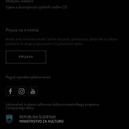
Medijsko središče
Izjava o dostopnosti spletnih vsebin CD
Prijava na e-novice
Bodite prvi, ki boste izvedeli, katere koncerte, predavanja, gledališke in plesne
predstave in drugo pripravljamo v Cankarjevem domu.
PRIJAVA
Pogoji uporabe spletne strani
Ustanovitelj in glavni sofinancer kulturno-umetniškega programa
Cankarjevega doma