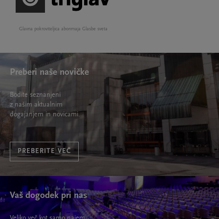
Glavna pokroviteljica abonmaja Glasbe sveta
Preberi naše novičke
Bodite seznanjeni
z našim aktualnim
dogajanjem in novicami.
PREBERITE VEČ
Vaš dogodek pri nas
Veliko več kot samo najem