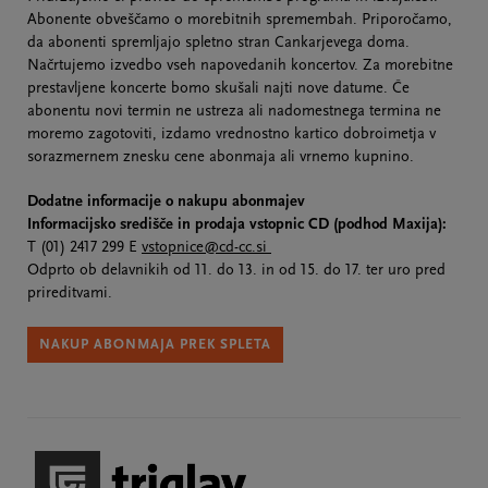
Abonente obveščamo o morebitnih spremembah. Priporočamo,
da abonenti spremljajo spletno stran Cankarjevega doma.
Načrtujemo izvedbo vseh napovedanih koncertov. Za morebitne
prestavljene koncerte bomo skušali najti nove datume. Če
abonentu novi termin ne ustreza ali nadomestnega termina ne
moremo zagotoviti, izdamo vrednostno kartico dobroimetja v
sorazmernem znesku cene abonmaja ali vrnemo kupnino.
Dodatne informacije o nakupu abonmajev
Informacijsko središče in prodaja vstopnic CD (podhod Maxija):
T (01) 2417 299 E
vstopnice@cd-cc.si
Odprto ob delavnikih od 11. do 13. in od 15. do 17. ter uro pred
prireditvami.
NAKUP ABONMAJA PREK SPLETA