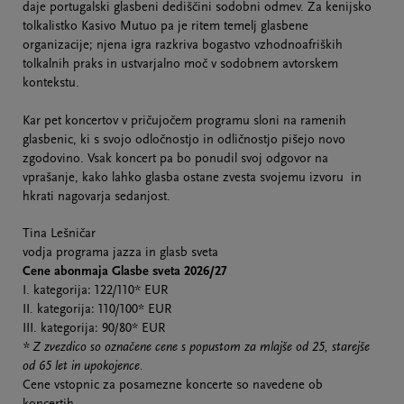
daje portugalski glasbeni dediščini sodobni odmev. Za kenijsko
tolkalistko Kasivo Mutuo pa je ritem temelj glasbene
organizacije; njena igra razkriva bogastvo vzhodnoafriških
tolkalnih praks in ustvarjalno moč v sodobnem avtorskem
kontekstu.
Kar pet koncertov v pričujočem programu sloni na ramenih
glasbenic, ki s svojo odločnostjo in odličnostjo pišejo novo
zgodovino. Vsak koncert pa bo ponudil svoj odgovor na
vprašanje, kako lahko glasba ostane zvesta svojemu izvoru in
hkrati nagovarja sedanjost.
Tina Lešničar
vodja programa jazza in glasb sveta
Cene abonmaja Glasbe sveta 2026/27
I. kategorija: 122/110* EUR
II. kategorija: 110/100* EUR
III. kategorija: 90/80* EUR
* Z zvezdico so označene cene s popustom za mlajše od 25, starejše
od 65 let in upokojence.
Cene vstopnic za posamezne koncerte so navedene ob