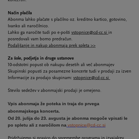
koncertih.
Način plačila
Abonma lahko plačate s plačilno oz. kreditno kartico, gotovino,
Ivanko ali naročilnico.
Lahko ga naročite tudi po e-pošti
vstopnice@cd-cc.si
in
posredovali vam bomo predračun.
Podaljšanje in nakup abonmaja prek spleta >>
Za šole, podjetja in druge ustanove
10-odstotni popust ob nakupu desetih ali več abonmajev
Skupinski popusti za posamezne koncerte tudi v prodaji za izven
Informacije za prodajo skupinam:
vstopnice@cd-cc.si
Število sedežev v abonmajski prodaji je omejeno.
Vpis abonmaja že poteka in traja do prvega
abonmajskega koncerta.
Od 20. julija do 23. avgusta je abonma mogoče vpisati le
po spletu ali z naročilom na
vstopnice@cd-cc.si
Pridržujemo si pravico do spremembe programa in izvajalcev.