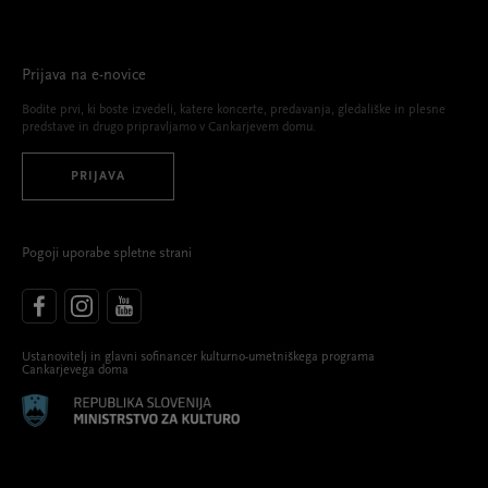
Prijava na e-novice
Bodite prvi, ki boste izvedeli, katere koncerte, predavanja, gledališke in plesne
predstave in drugo pripravljamo v Cankarjevem domu.
PRIJAVA
Pogoji uporabe spletne strani
Ustanovitelj in glavni sofinancer kulturno-umetniškega programa
Cankarjevega doma