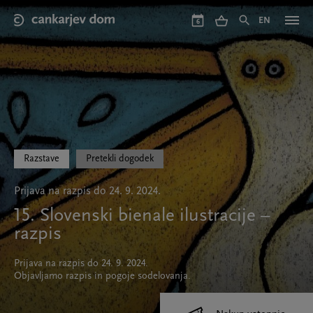
Skip
to
EN
6
main
content
Razstave
Pretekli dogodek
Prijava na razpis do 24. 9. 2024.
15. Slovenski bienale ilustracije –
razpis
Prijava na razpis do 24. 9. 2024.
Objavljamo razpis in pogoje sodelovanja.