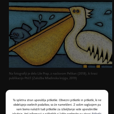
Na fotografiji je delo Lile Prap, z naslovom Pelikan (2018), ki krasi
publikacijo Ptiči! (Založba Mladinska knjiga, 2019)
Ta spletna stran uporablja piškotke. Obvezni piškotki in piškotki, ki ne
obdelujejo osebnih podatkov, so že nameščeni. Z vašim soglasjem pa
Razpisni pogoji
Prijavnica
Nalepke - barvna glava
vam bomo naložili tudi piškotke za izboljšanje vaše uporabniške
(346,5 KB)
(59,5 KB)
(56,0 KB)