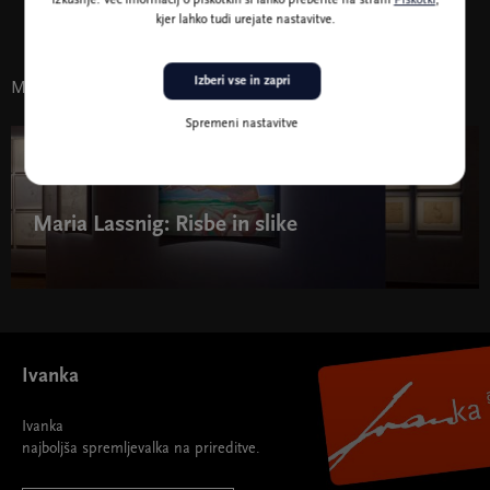
izkušnje. Več informacij o piškotkih si lahko preberite na strani
Piškotki
,
kjer lahko tudi urejate nastavitve.
Izberi vse in zapri
Morda vas zanima tudi
Spremeni nastavitve
28. feb. - 18. avg. 2024
Maria Lassnig: Risbe in slike
Ivanka
Ivanka
najboljša spremljevalka na prireditve.