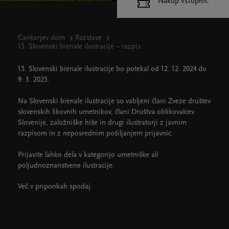
Nakup vstopnic
Cankarjev dom
Razstave
15. Slovenski bienale ilustracije – razpis
15. Slovenski bienale ilustracije bo potekal od 12. 12. 2024 do
9. 3. 2025.
Na Slovenski bienale ilustracije so vabljeni člani Zveze društev
slovenskih likovnih umetnikov, člani Društva oblikovalcev
Slovenije, založniške hiše in drugi ilustratorji z javnim
razpisom in z neposrednim pošiljanjem prijavnic.
Prijavite lahko dela v kategorijo umetniške ali
poljudnoznanstvene ilustracije.
Več v priponkah spodaj.