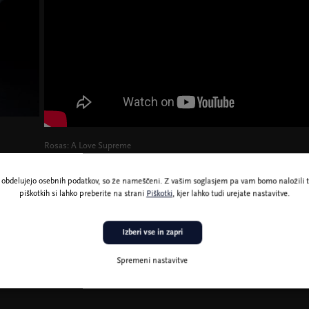
Rosas: A Love Supreme
ne obdelujejo osebnih podatkov, so že nameščeni. Z vašim soglasjem pa vam bomo naložili t
piškotkih si lahko preberite na strani
Piškotki
, kjer lahko tudi urejate nastavitve.
Izberi vse in zapri
Spremeni nastavitve