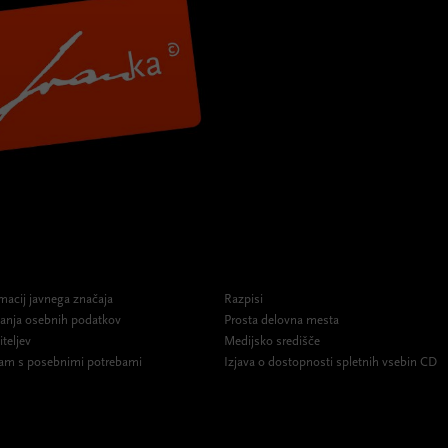
macij javnega značaja
Razpisi
ovanja osebnih podatkov
Prosta delovna mesta
iteljev
Medijsko središče
am s posebnimi potrebami
Izjava o dostopnosti spletnih vsebin CD