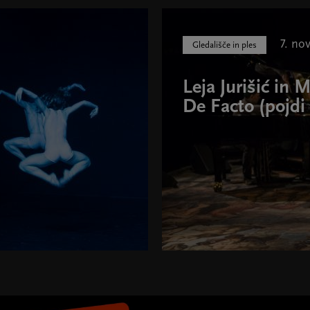
7. no
Gledališče in ples
Leja Jurišić in M
De Facto (pojdi 