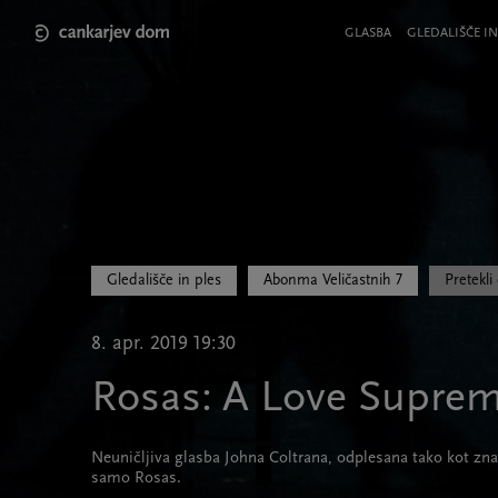
Skip
to
Meni
GLASBA
GLEDALIŠČE IN
main
v
content
glavi
strani
Gledališče in ples
Abonma Veličastnih 7
Pretekl
8. apr. 2019 19:30
Rosas: A Love Supre
Neuničljiva glasba Johna Coltrana, odplesana tako kot znaj
samo Rosas.