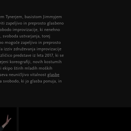
oyem Tynerjem, basistom Jimmyjem
i zapeljivo in preprosto glasbeno
vobodo improvizacije, ki nenehno
, svoboda ustvarjanja, torej
asbo mogoče zapeljivo in preprosto
la izziv združevanja improvizacije
ličico predstave iz leta 2017, ki se
jeni koreografiji, novih kostumih
li ekipo štirih mladih moških
dseva neuničljivo vitalnost
glasbe
na svobodo, ki jo glasba ponuja, in