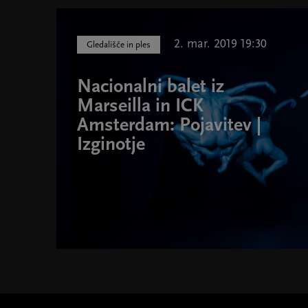
2. mar. 2019 19:30
Gledališče in ples
Nacionalni balet iz
Marseilla in ICK
Amsterdam: Pojavitev |
Izginotje