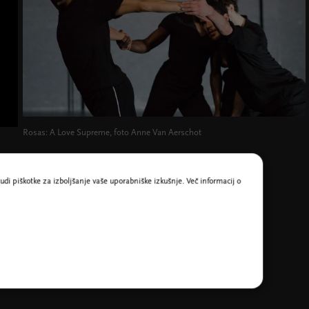
Rosas: A Love Supreme, foto Anne Van Aerschot
udi piškotke za izboljšanje vaše uporabniške izkušnje. Več informacij o