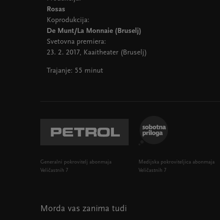
Rosas
Koprodukcija:
De Munt/La Monnaie (Bruselj)
Svetovna premiera:
23. 2. 2017, Kaaitheater (Bruselj)
Trajanje: 55 minut
Generalni pokrovitelj abonmaja
Medijska pokroviteljica abonmaja
Veličastnih 7
Veličastnih 7
Morda vas zanima tudi