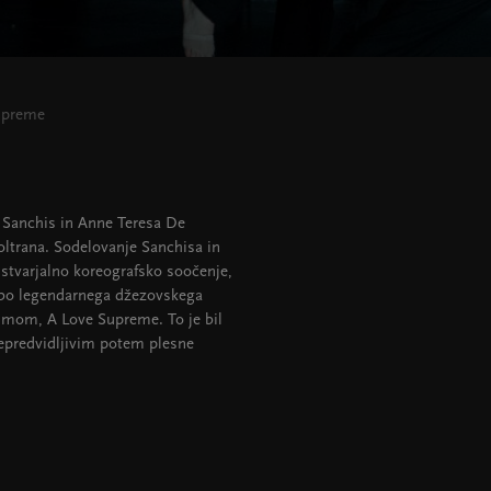
upreme
va Sanchis in Anne Teresa De
ltrana. Sodelovanje Sanchisa in
ustvarjalno koreografsko soočenje,
asbo legendarnega džezovskega
umom, A Love Supreme. To je bil
nepredvidljivim potem plesne