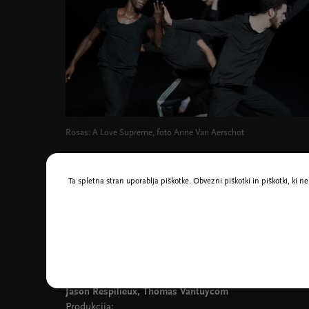
Rosas: A Love Supreme, foto Anne Van Aerschot
Ta spletna stran uporablja piškotke. Obvezni piškotki in piškotki, ki 
Koreografija:
Salva Sanchis, Anne Teresa De Keersmaeker
Glasba:
A Love Supreme, John Coltrane
Plesalci:
José Paulo dos Santos, Bilal El Had / Robin Haghi,
Jason Respilieux, Thomas Vantuycom
Produkcija: