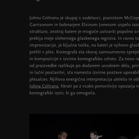
Johnu Coltranu je skupaj s sodelavci, pianistom McC
Garrisonom in bobnarjem Elvinom Jonesom uspelo razvit
strukturo, znotraj katere je mogoče ustvariti popolno s
prebija meje slehernega glasbenega registra. In ravno to
improvizacije, je ključna točka, na kateri je njihovo gl
preliti v ples. Koreografa sta skoraj samoumevno spreje
in kompozicije v izvirno koreografsko celoto. Za novo raz
od praizvedbe razlikuje po dodanem uvodnem delu, prire
in lučni postavitvi, sta namesto izvirne postave uporabi
plesalcev. Njihova energična interpretacija uteleša in o
Johna Coltrana
, hkrati pa z vsako ponovitvijo opozarja 
koreografski izziv, ki ga omogoča.