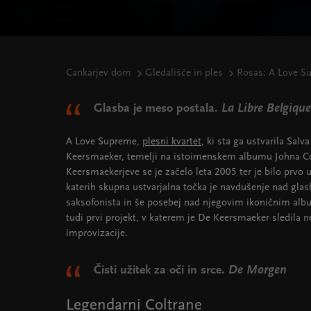
Cankarjev dom
Gledališče in ples
Rosas: A Love S
Glasba je meso postala.
La Libre Belgique
A Love Supreme,
plesni kvartet
, ki sta ga ustvarila Sal
Keersmaeker, temelji na istoimenskem albumu Johna Co
Keersmaekerjeve se je začelo leta 2005 ter je bilo prvo 
katerih skupna ustvarjalna točka je navdušenje nad gl
saksofonista in še posebej nad njegovim ikoničnim alb
tudi prvi projekt, v katerem je De Keersmaeker sledila 
improvizacije.
Čisti užitek za oči in srce.
De Morgen
Legendarni Coltrane