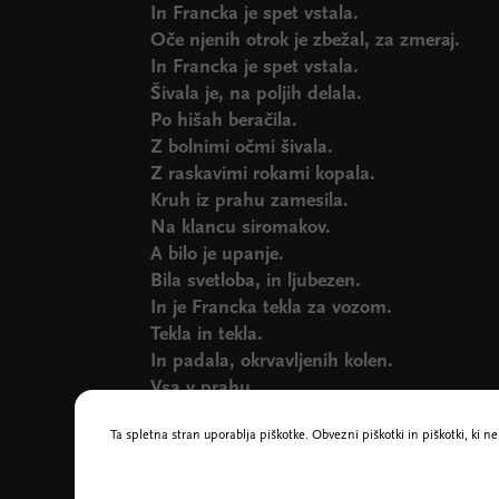
In Francka je spet vstala.
Oče njenih otrok je zbežal, za zmeraj.
In Francka je spet vstala.
Šivala je, na poljih delala.
Po hišah beračila.
Z bolnimi očmi šivala.
Z raskavimi rokami kopala.
Kruh iz prahu zamesila.
Na klancu siromakov.
A bilo je upanje.
Bila svetloba, in ljubezen.
In je Francka tekla za vozom.
Tekla in tekla.
In padala, okrvavljenih kolen.
Vsa v prahu.
In vstala in vstajala.
Ta spletna stran uporablja piškotke. Obvezni piškotki in piškotki, ki 
In tekla.
In tekla.
In leta. Trije otroci.