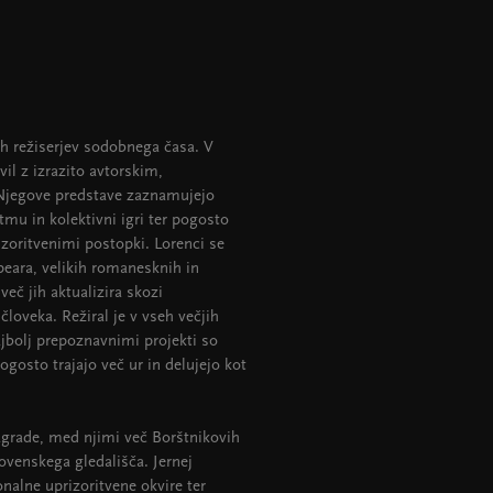
ih režiserjev sodobnega časa. V
il z izrazito avtorskim,
 Njegove predstave zaznamujejo
mu in kolektivni igri ter pogosto
zoritvenimi postopki. Lorenci se
peara, velikih romanesknih in
več jih aktualizira skozi
loveka. Režiral je v vseh večjih
ajbolj prepoznavnimi projekti so
osto trajajo več ur in delujejo kot
nagrade, med njimi več Borštnikovih
ovenskega gledališča. Jernej
onalne uprizoritvene okvire ter