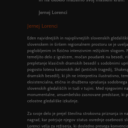
In na debelo mažemo svoj masleni kruh.
Jernej Lorenci
Jernej Lorenci
Eden najvidnejših in najvplivnejših slovenskih gledališk
slovenskem in širšem regionalnem prostoru se je uveljav
poglobljenim in fizično intenzivnim režijskim slogom.
temeljito delo z igralcem, močan poudarek na besedi, rit
prepletanje klasičnih dramskih besedil s sodobnimi upri
pogosto loteva kanonskih del (antičnih tragedij, Shakes
dramskih besedil), ki jih ne interpretira ilustrativno, tem
eksistencialna, etična in družbena vprašanja sodobnega č
slovenskih gledališčih in tudi v tujini. Med njegovimi n
monumentalne, ansambelsko zasnovane predstave, ki pog
celostne gledališke izkušnje.
Za svoje delo je prejel številna strokovna priznanja in 
nagrad, kar potrjuje njegov status osrednje osebnosti sl
Lorenci velja za režiserja, ki dosledno presega konvenci