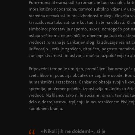
Pomembna literarna odlika romana je tudi socialna kritič
moralistično neposredna, temveč subtilno vtkana v us
razredna neenakost in brezizhodnost malega človeka so
ki razčloveča tako zatirane kot tudi tiste na oblasti. Kla
simbolno: predstavlja naporno, skoraj nemogočo pot navz
ostaja večinoma neuresničljiv, obenem pa tudi eksisten
vrednost romana je Cankarjev slog, ki združuje realistič
liričnostjo. Jezik je zgoščen, ritmičen, pogosto metafor
zunanje stvarnosti in ustvarja močno razpoloženjsko a
Pripovedni tempo je umirjen, premišljen, kar omogoča p
sveta likov in poudarja občutek neizogibne usode. Roman
humanistična razsežnost. Cankar ne obsoja svojih likov
spremlja, pri čemer posebej izpostavlja materinsko žrt
vrednot. Na klancu tako ni le socialni roman, temveč tud
delo o dostojanstvu, trpljenju in neuresničenem življenj
sodobnem branju.
»Nikoli jih ne doidem!«, si je