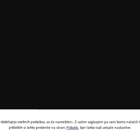
ne obdelujejo osebnih podatkov, so že nameščeni. Z vašim soglasjem pa vam bomo naložili t
piškotkih si lahko preberite na strani
Piškotki
, kjer lahko tudi urejate nastavitve.