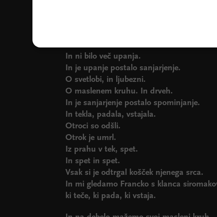
In tekla.
Padala, okrvavljenih kolen.
In vstala in vstajala.
In tekla.
In ni bilo več upanja.
In je upanje postalo sanjarjenje.
O svetlobi, in ljubezni.
O maslenem kruhu. In drveh.
In je sanjarjenje postalo spominjanje.
In tekla, padala, vstajala.
Otroci so odšli.
Otrok je umrl.
Iz prahu v tek, spet.
In spet in spet.
Vsak si je odtrgal košček njenega srca.
In mi gledamo Francko s klanca siromako
ki teče, ki pada, ki vstaja.