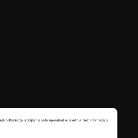
udi piškotke za izboljšanje vaše uporabniške izkušnje. Več informacij o