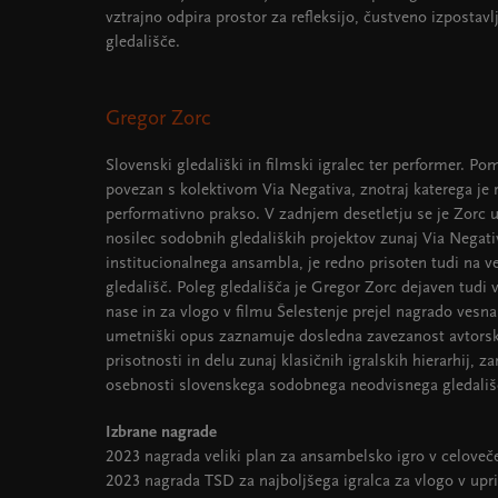
vztrajno odpira prostor za refleksijo, čustveno izpostav
gledališče.
Gregor Zorc
Slovenski gledališki in filmski igralec ter performer. 
povezan s kolektivom Via Negativa, znotraj katerega je r
performativno prakso. V zadnjem desetletju se je Zorc uv
nosilec sodobnih gledaliških projektov zunaj Via Negat
institucionalnega ansambla, je redno prisoten tudi na ve
gledališč. Poleg gledališča je Gregor Zorc dejaven tudi v
nase in za vlogo v filmu Šelestenje prejel nagrado vesna
umetniški opus zaznamuje dosledna zavezanost avtorsk
prisotnosti in delu zunaj klasičnih igralskih hierarhij, za
osebnosti slovenskega sodobnega neodvisnega gledališ
Izbrane nagrade
2023 nagrada veliki plan za ansambelsko igro v celove
2023 nagrada TSD za najboljšega igralca za vlogo v upriz