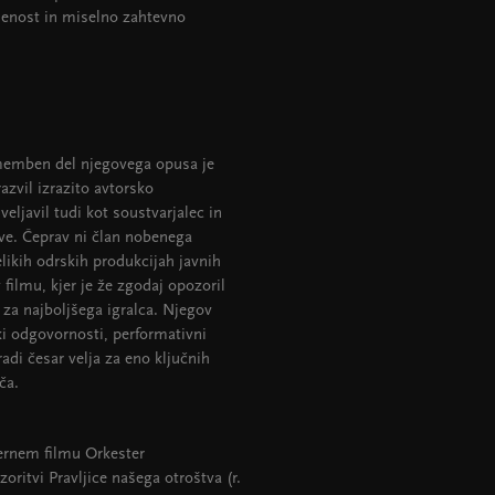
ljenost in miselno zahtevno
Pomemben del njegovega opusa je
azvil izrazito avtorsko
eljavil tudi kot soustvarjalec in
ive. Čeprav ni član nobenega
likih odrskih produkcijah javnih
 filmu, kjer je že zgodaj opozoril
 za najboljšega igralca. Njegov
i odgovornosti, performativni
radi česar velja za eno ključnih
ča.
černem filmu Orkester
oritvi Pravljice našega otroštva (r.