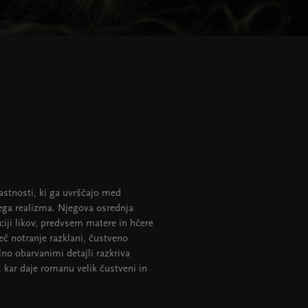
lastnosti, ki ga uvrščajo med
ega realizma. Njegova osrednja
ciji likov, predvsem matere in hčere
več notranje razklani, čustveno
no obarvanimi detajli razkriva
, kar daje romanu velik čustveni in