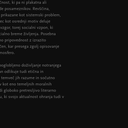
nost, ki pa ni plakatna ali
ode posameznikov. Revščina,
 prikazane kot sistemski problem,
nec kot osrednji motiv deluje
gor, torej socialni vzpon, ki
cialno breme življenja. Posebna
no pripovednost z izrazito
ičen, kar presega zgolj opisovanje
tmosfero.
oglobljeno doživljanje notranjega
 odlikuje tudi etična in
, temveč jih razume in sočutno
ev kot eno temeljnih moralnih
i globoko pretresljivo literarno
u, ki svojo aktualnost ohranja tudi v