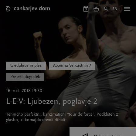
Skip
to
EN
9
main
content
Gledališče in ples
Abonma Veličastnih 7
Pretekli dogodek
16. okt. 2018 19:30
L-E-V: Ljubezen, poglavje 2
Tehnično perfektni, karizmatični “tour de force”. Podkleten z
glasbo, ki komajda dovoli dihati.