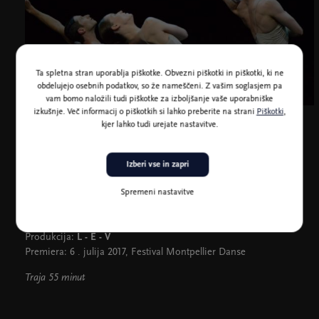
Ta spletna stran uporablja piškotke. Obvezni piškotki in piškotki, ki ne
obdelujejo osebnih podatkov, so že nameščeni. Z vašim soglasjem pa
vam bomo naložili tudi piškotke za izboljšanje vaše uporabniške
izkušnje. Več informacij o piškotkih si lahko preberite na strani
Piškotki
,
Foto André Le Coree
kjer lahko tudi urejate nastavitve.
Izberi vse in zapri
Kreacija:
Sharon Eyal
Spremeni nastavitve
Sokreacija:
Gai Behar
Glasba:
Ori Lichtik
Produkcija:
L - E - V
Premiera: 6 . julija 2017, Festival Montpellier Danse
Traja 55 minut