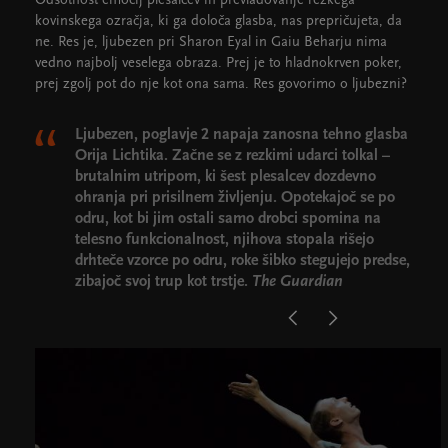
Odsotnost emocij plesalcev in prevladovanje rezkega
kovinskega ozračja, ki ga določa glasba, nas prepričujeta, da
ne. Res je, ljubezen pri Sharon Eyal in Gaiu Beharju nima
vedno najbolj veselega obraza. Prej je to hladnokrven poker,
prej zgolj pot do nje kot ona sama. Res govorimo o ljubezni?
Ljubezen, poglavje 2 napaja zanosna tehno glasba
Orija Lichtika. Začne se z rezkimi udarci tolkal –
brutalnim utripom, ki šest plesalcev dozdevno
ohranja pri prisilnem življenju. Opotekajoč se po
odru, kot bi jim ostali samo drobci spomina na
telesno funkcionalnost, njihova stopala rišejo
drhteče vzorce po odru, roke šibko stegujejo predse,
zibajoč svoj trup kot trstje.
The Guardian