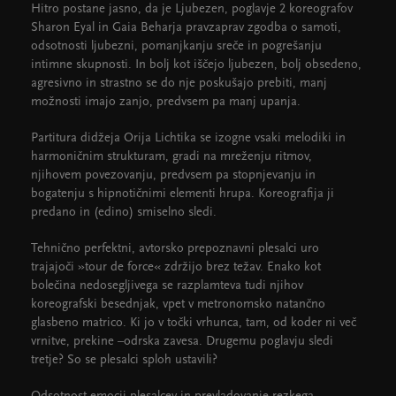
Hitro postane jasno, da je Ljubezen, poglavje 2 koreografov
Sharon Eyal in Gaia Beharja pravzaprav zgodba o samoti,
odsotnosti ljubezni, pomanjkanju sreče in pogrešanju
intimne skupnosti. In bolj kot iščejo ljubezen, bolj obsedeno,
agresivno in strastno se do nje poskušajo prebiti, manj
možnosti imajo zanjo, predvsem pa manj upanja.
Partitura didžeja Orija Lichtika se izogne vsaki melodiki in
harmoničnim strukturam, gradi na mreženju ritmov,
njihovem povezovanju, predvsem pa stopnjevanju in
bogatenju s hipnotičnimi elementi hrupa. Koreografija ji
predano in (edino) smiselno sledi.
Tehnično perfektni, avtorsko prepoznavni plesalci uro
trajajoči »tour de force« zdržijo brez težav. Enako kot
bolečina nedosegljivega se razplamteva tudi njihov
koreografski besednjak, vpet v metronomsko natančno
glasbeno matrico. Ki jo v točki vrhunca, tam, od koder ni več
vrnitve, prekine –odrska zavesa. Drugemu poglavju sledi
tretje? So se plesalci sploh ustavili?