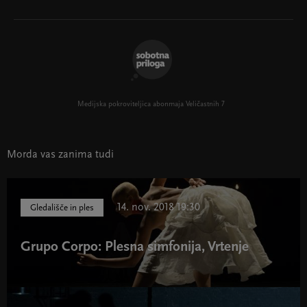
Medijska pokroviteljica abonmaja Veličastnih 7
Morda vas zanima tudi
14. nov. 2018 19:30
Gledališče in ples
Grupo Corpo: Plesna simfonija, Vrtenje