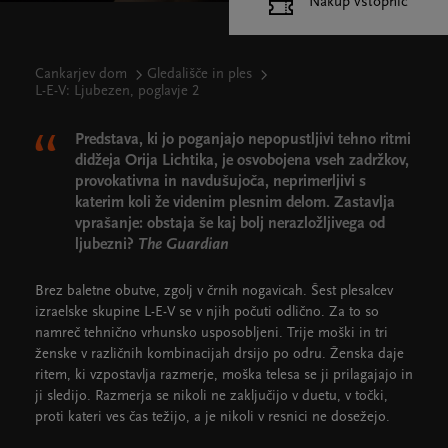
Nakup vstopnic
Cankarjev dom
Gledališče in ples
L-E-V: Ljubezen, poglavje 2
Predstava, ki jo poganjajo nepopustljivi tehno ritmi
didžeja Orija Lichtika, je osvobojena vseh zadržkov,
provokativna in navdušujoča, neprimerljivi s
katerim koli že videnim plesnim delom. Zastavlja
vprašanje: obstaja še kaj bolj nerazložljivega od
ljubezni?
The Guardian
Brez baletne obutve, zgolj v črnih nogavicah. Šest plesalcev
izraelske skupine L-E-V se v njih počuti odlično. Za to so
namreč tehnično vrhunsko usposobljeni. Trije moški in tri
ženske v različnih kombinacijah drsijo po odru. Ženska daje
ritem, ki vzpostavlja razmerje, moška telesa se ji prilagajajo in
ji sledijo. Razmerja se nikoli ne zaključijo v duetu, v točki,
proti kateri ves čas težijo, a je nikoli v resnici ne dosežejo.