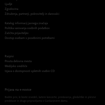
Ljudje
Zgodovina
Združenja, partnerji, pokrovitelji in darovalci
Katalog informacij javnega značaja
Politika varovanja osebnih podatkov
Zaščita prijaviteljev
Dostop osebam s posebnimi potrebami
Razpisi
Prosta delovna mesta
Medijsko središče
Izjava o dostopnosti spletnih vsebin CD
Prijava na e-novice
Bodite prvi, ki boste izvedeli, katere koncerte, predavanja, gledališke in plesne
predstave in drugo pripravljamo v Cankarjevem domu.