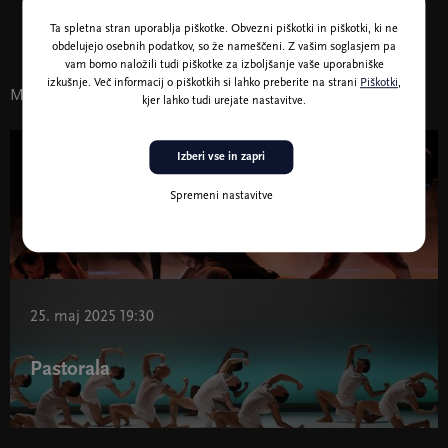
Cankarjev dom
Ta spletna stran uporablja piškotke. Obvezni piškotki in piškotki, ki ne
obdelujejo osebnih podatkov, so že nameščeni. Z vašim soglasjem pa
vam bomo naložili tudi piškotke za izboljšanje vaše uporabniške
izkušnje. Več informacij o piškotkih si lahko preberite na strani
Piškotki
,
Morda vas zanima tudi
kjer lahko tudi urejate nastavitve.
Izberi vse in zapri
2. jun. 2025 19:30
Spremeni nastavitve
Sydney Dance Company: Dvojina
25. maj 2025 19:30
Pastorala