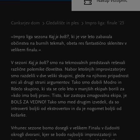
Nakup vstopnic
Cankarjev dom
Gledališče in ples
Impro liga: finale '25
»Impro liga sezona
Kaj je bolš?
, ki je vse leto zabavala
občinstva na burnih tekmah, obeta res fantastično sklenitev v
velikem finalu.«
V sezoni
Kaj je bolš?
smo na tekmovalnih predstavah reševali
različne polemike človeštva. Nabor letošnjih improvizatorjev
smo razdelili v dve veliki skupini, glede na njihovo pripadnost
eni ali drugi strani argumentov. Tako smo dobili Modro in
Rdečo skupino, ki sta se celo leto v manjših ekipah borili za
»kdo ima bolj prav«. Tisto, kar zastopa zmagovalna ekipa, je
BOLŠ ZA VEDNO! Tako smo med drugim izvedeli, da so
introverti boljši od ekstrovertov in da je nogomet boljši od
košarke.
Vrhunec sezone bomo dosegli v velikem Finalu v čudoviti
okrogli dvorani, kjer se bodo najboljši improvizatorji in