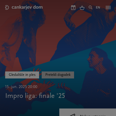
Skip
to
EN
8
main
content
Gledališče in ples
Pretekli dogodek
15. jun. 2025 20:00
Impro liga: finale '25