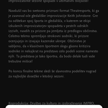
improvizatorke sezone spopadli v ultimativni boljšosti!
Navdušil vas bo svetovno priznani format Theatresports, ki ga
je zasnoval oče gledališke improvizacije Keith Johnstone. Gre
za odštekan spoj športa in gledališča, v katerem se ekipi
izkušenih improvizatorjev spopadeta v pestrih odrskih
izzivih, navdih za prizore pa jemljeta iz predlogov občinstva.
Celotno tekmo spremljajo strokovni sodniki, ki prizore
ocenjujejo in izvajajo kazenske ukrepe. Občinstvo je
vabljeno, da v klasičnem športnem slogu glasno kritizira
sodnike in nekajkrat na predstavo celo podeli ocene namesto
njih. Ta predstava je tako športna, da bodo delale tudi vaše
trebušne mišice!
Po koncu finalne tekme sledi še slavnostna podelitev nagrad
za najboljše dosežke v letošnji sezoni.
Koprodukcija: Društvo za kulturo in izobraževanje IMPRO,