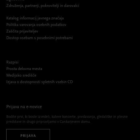
Združenja, partnerji, pokrovitelji in darovalci
Katalog informacij javnega značaja
Politika varovanja osebnih podatkov
Zaščita prijaviteljev
Dostop osebam s posebnimi potrebami
Razpisi
Prosta delovna mesta
Medijsko središče
Izjava o dostopnosti spletnih vsebin CD
Prijava na e-novice
Bodite prvi, ki boste izvedeli, katere koncerte, predavanja, gledališke in plesne
predstave in drugo pripravljamo v Cankarjevem domu.
PRIJAVA