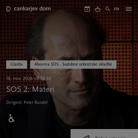
Skip
to
EN
6
main
content
Glasba
Abonma SOS - Sodobne orkestrske skladbe
18. nov. 2026 ob 19.30
SOS 2: Materi
Dirigent: Peter Rundel