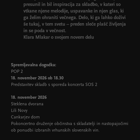
presunil in bil inspiracija za skladbo, v kateri so
vtkane njene melodije, uspavanke in njen glas, ki
ga želim ohraniti večnega. Delo, ki ga lahko doživi
še tukaj, v tem svetu – preden sleče plašč življenja
in se poda v večnost.
Klara Mlakar o svojem novem delu
Spremljevalna dogodka:
POP 2
18. november 2026 ob 18.30
Predstavitev skladb s sporeda koncerta SOS 2
18. november 2026
Steklena dvorana
Lili Novy
Cankarjev dom
Pokoncertno druženje občinstva s skladatelji in nastopajočimi
ob ponudbi izbranih vrhunskih slovenskih vin.