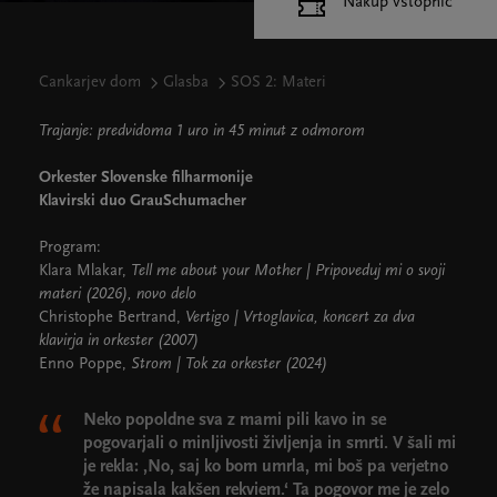
Nakup vstopnic
Cankarjev dom
Glasba
SOS 2: Materi
Trajanje: predvidoma 1 uro in 45 minut z odmorom
Orkester Slovenske filharmonije
Klavirski duo GrauSchumacher
Program:
Klara Mlakar,
Tell me about your Mother | Pripoveduj mi o svoji
materi (2026), novo delo
Christophe Bertrand,
Vertigo | Vrtoglavica, koncert za dva
klavirja in orkester (2007)
Enno Poppe,
Strom | Tok za orkester (2024)
Neko popoldne sva z mami pili kavo in se
pogovarjali o minljivosti življenja in smrti. V šali mi
je rekla: ‚No, saj ko bom umrla, mi boš pa verjetno
že napisala kakšen rekviem.‘ Ta pogovor me je zelo