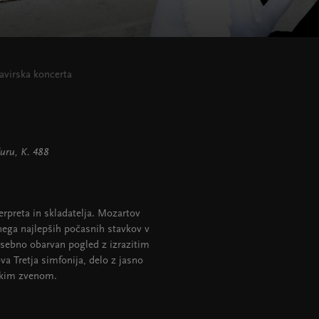
lavirska koncerta
-duru, K. 488
erpreta in skladatelja. Mozartov
enega najlepših počasnih stavkov v
 osebno obarvan pogled z izrazitim
 Tretja simfonija, delo z jasno
aškim zvenom.