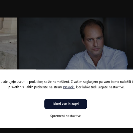
ne obdelujejo osebnih podatkov, so že nameščeni. Z vašim soglasjem pa vam bomo naložili t
piškotkih si lahko preberite na strani
Piškotki
, kjer lahko tudi urejate nastavitve.
Tibor Bogányi, foto Lazslo Emmer
Izberi vse in zapri
Spremeni nastavitve