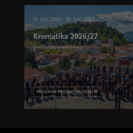
11. jun. 2026 - 30. jun. 2027
Kromatika 2026/27
Simfonični orkester RTV Slovenija
PROGRAM KROMATIKA 2026/27
Kromatika 2026/27 " width="580" height="395">