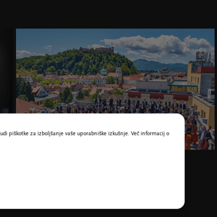
udi piškotke za izboljšanje vaše uporabniške izkušnje. Več informacij o
Simfonični orkester RTV Slovenija, foto Janez Kotar