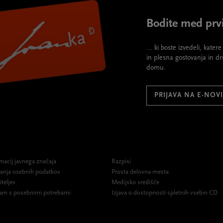
Bodite med prvi
... ki boste izvedeli, kate
in plesna gostovanja in d
domu.
PRIJAVA NA E-NOV
macij javnega značaja
Razpisi
ovanja osebnih podatkov
Prosta delovna mesta
iteljev
Medijsko središče
am s posebnimi potrebami
Izjava o dostopnosti spletnih vsebin CD