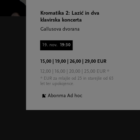
Kromatika 2: Lazić in dva
klavirska koncerta
Gallusova dvorana
19. nov.
19:30
15,00 | 19,00 | 26,00 | 29,00 EUR
12,00 | 16,00 | 20,00 | 25,00 EUR *
* EUR za mlajše od 25 in starejše od 65
let ter upokojence.
Abonma Ad hoc