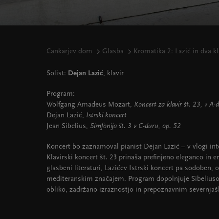
Cankarjev dom
Glasba
Kromatika 2: Lazić in dva k
Solist:
Dejan Lazić
, klavir
Program:
Wolfgang Amadeus Mozart,
Koncert za klavir št. 23, v A
Dejan Lazić,
Istrski koncert
Jean Sibelius,
Simfonija št. 3 v C-duru, op. 52
Koncert bo zaznamoval pianist Dejan Lazić – v vlogi int
Klavirski koncert št. 23 prinaša prefinjeno eleganco in 
glasbeni literaturi, Lazićev Istrski koncert pa sodoben,
mediteranskim značajem. Program dopolnjuje Sibeliusova
obliko, zadržano izraznostjo in prepoznavnim severnj