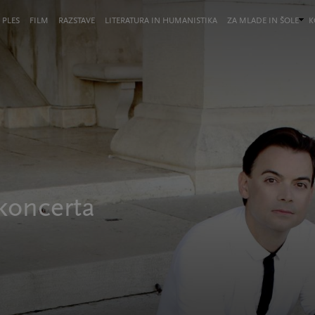
 PLES
FILM
RAZSTAVE
LITERATURA IN HUMANISTIKA
ZA MLADE IN ŠOLE
K
 koncerta