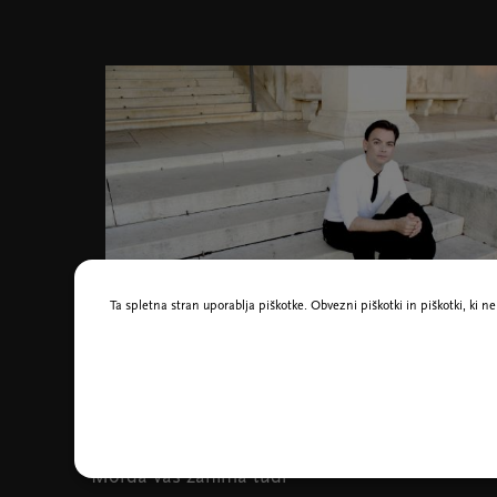
Ta spletna stran uporablja piškotke. Obvezni piškotki in piškotki, ki 
Dejan Lazić, foto Lin Gothoni
Morda vas zanima tudi