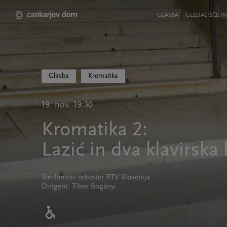
Skip
to
Meni
GLASBA
GLEDALIŠČE IN
main
v
content
glavi
strani
Glasba
Kromatika
19. nov. 19:30
Kromatika 2:
Lazić in dva klavirska
Simfonični orkester RTV Slovenija
Dirigent: Tibor Bogányi