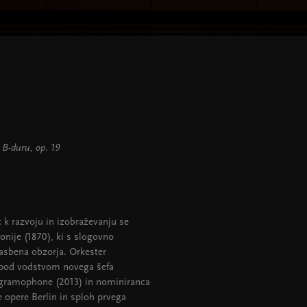
 v B-duru, op. 19
 k razvoju in izobraževanju se
monije (1870), ki s slogovno
lasbena obzorja. Orkester
 pod vodstvom novega šefa
 gramophone (2013) in nominiranca
opere Berlin in sploh prvega