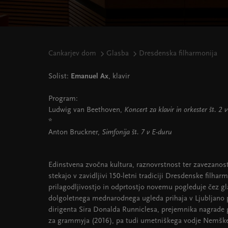
Cankarjev dom
Glasba
Dresdenska filharmonija
Solist:
Emanuel Ax
, klavir
Program:
Ludwig van Beethoven,
Koncert za klavir in orkester št. 2
*
Anton Bruckner,
Simfonija št. 7 v E-duru
Edinstvena zvočna kultura, raznovrstnost ter zavezanost
stekajo v zavidljivi 150-letni tradiciji Dresdenske filhar
prilagodljivostjo in odprtostjo novemu pogleduje čez g
dolgoletnega mednarodnega ugleda prihaja v Ljubljano
dirigenta Sira Donalda Runniclesa, prejemnika nagrade
za grammyja (2016), pa tudi umetniškega vodje Nemške 