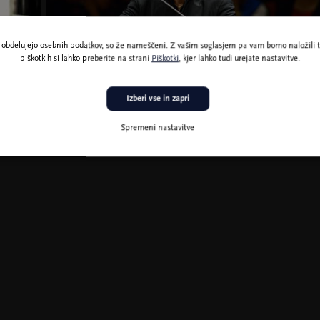
ne obdelujejo osebnih podatkov, so že nameščeni. Z vašim soglasjem pa vam bomo naložili t
piškotkih si lahko preberite na strani
Piškotki
, kjer lahko tudi urejate nastavitve.
Izberi vse in zapri
Sir Donald Runnicles, foto Rober Kusel
Spremeni nastavitve