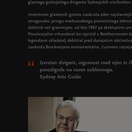
glavnega gostujočega dirigenta Sydneyjskih simfonikov
Imenitnost glasbenih gostov zaokroža eden najslavnejši
zmagovalec prvega mednarodnega pianističnega tekmova
dobitnik več grammyjev, od leta 1987 pa ekskluzivni um
Poustvarjalno vrhunskost bo izpričal v Beethovnovem k
legendarni skladatelj debitiral pred dunajskim občins
zaokroža Brucknerjeva monumentalna, čustveno razvej
Izvrsten dirigent, uigranost med njim in 
povzdignila na raven sublimnega.
Sydney Arts Guide