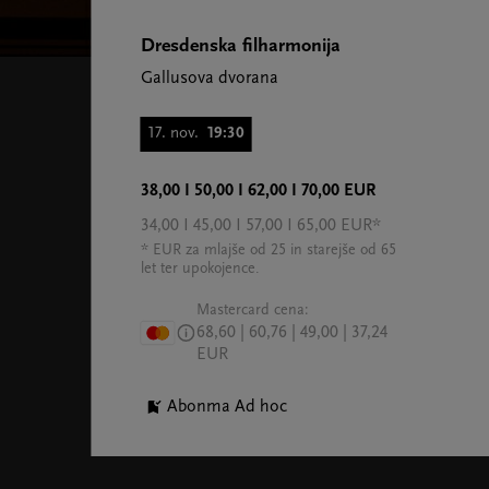
Dresdenska filharmonija
Gallusova dvorana
17. nov.
19:30
38,00 I 50,00 I 62,00 I 70,00 EUR
34,00 I 45,00 I 57,00 I 65,00 EUR*
* EUR za mlajše od 25 in starejše od 65
let ter upokojence.
Mastercard cena:
68,60 | 60,76 | 49,00 | 37,24
EUR
Abonma Ad hoc