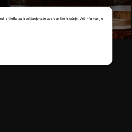
udi piškotke za izboljšanje vaše uporabniške izkušnje. Več informacij o
Dresdenska filharmonija, foto Simon Pauly