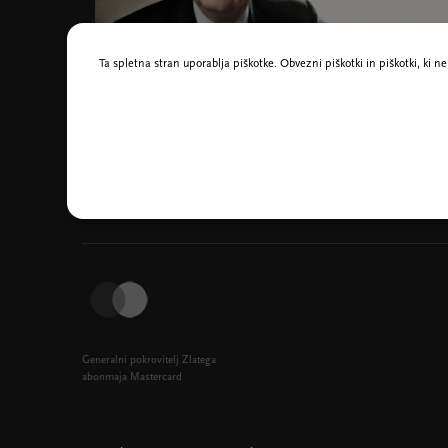
Ta spletna stran uporablja piškotke. Obvezni piškotki in piškotki, ki 
Emanuel Ax, foto Lisa Marie Mazzucco
Generalni pokrovitelj Zlatega
abonmaja Mastercard