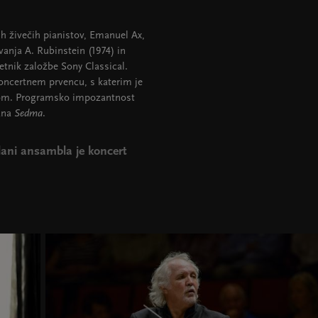
.
h živečih pianistov, Emanuel Ax,
nja A. Rubinstein (1974) in
etnik založbe Sony Classical.
oncertnem prvencu, s katerim je
tvom. Programsko impozantnost
ana
Sedma
.
člani ansambla je koncert