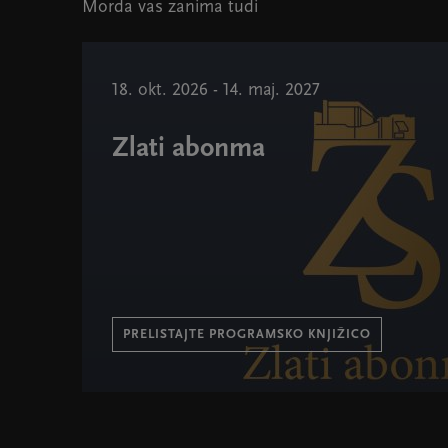
Morda vas zanima tudi
18. okt. 2026 - 14. maj. 2027
Zlati abonma
PRELISTAJTE PROGRAMSKO KNJIŽICO
Zlati abonma " width="580" height="395">