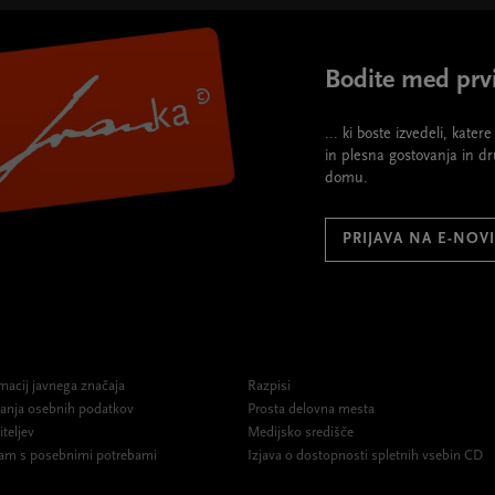
Bodite med prvi
... ki boste izvedeli, kate
in plesna gostovanja in d
domu.
PRIJAVA NA E-NOV
macij javnega značaja
Razpisi
ovanja osebnih podatkov
Prosta delovna mesta
iteljev
Medijsko središče
am s posebnimi potrebami
Izjava o dostopnosti spletnih vsebin CD