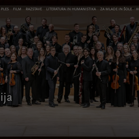
 PLES
FILM
RAZSTAVE
LITERATURA IN HUMANISTIKA
ZA MLADE IN ŠOLE
K
ija