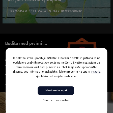
PROGRAM FESTIVALA IN NAKUP VSTOPNIC
63. Jazz festival Ljubljana " width="580" height="395">
Bodite med prvimi ...
... ki boste izvedeli, katere koncerte, predavanja, gledališka
Ta spletna stran uporablja piškotke. Obvezni piškotki in piškotki, ki ne
in plesna gostovanja in drugo pripravljamo v Cankarjevem
obdelujejo osebnih podatkov, so že nameščeni. Z vašim soglasjem pa
domu.
vam bomo naložili tudi piškotke za izboljšanje vaše uporabniške
izkušnje. Več informacij o piškotkih si lahko preberite na strani
Piškotki
,
kjer lahko tudi urejate nastavitve.
PRIJAVA NA E-NOVICE
Izberi vse in zapri
Spremeni nastavitve
Spletna trgovina izdelkov