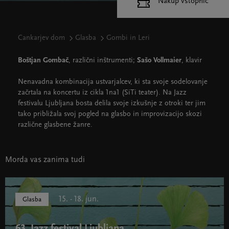
Nakup vstopnic
Cankarjev dom
Glasba
Gombi in Leri
Boštjan Gombač
, različni inštrumenti;
Sašo Vollmaier
, klavir
Nenavadna kombinacija ustvarjalcev, ki sta svoje sodelovanje
začrtala na koncertu iz cikla 1na1 (SiTi teater). Na Jazz
festivalu Ljubljana bosta delila svoje izkušnje z otroki ter jim
tako približala svoj pogled na glasbo in improvizacijo skozi
različne glasbene žanre.
Morda vas zanima tudi
15. - 18. jun.
Glasba
63. Jazz festival Ljubljana