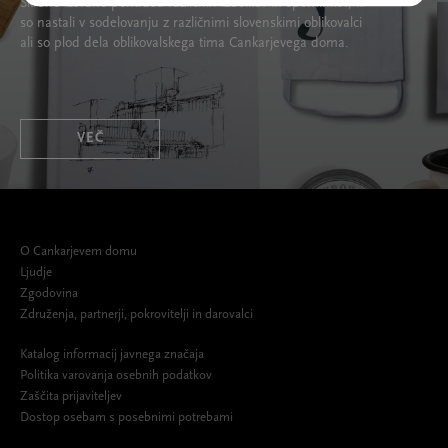
Skrbno izbrano ponudba različnih izdelkov in spominkov, ki
so nastali v sodelovanju z različnimi slovenskimi oblikovalci
ali so plod dela oblikovalskega tima Cankarjevega doma.
VEČ
O Cankarjevem domu
Ljudje
Zgodovina
Združenja, partnerji, pokrovitelji in darovalci
Katalog informacij javnega značaja
Politika varovanja osebnih podatkov
Zaščita prijaviteljev
Dostop osebam s posebnimi potrebami