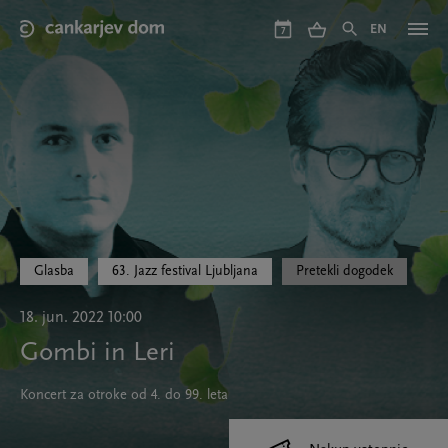
Skip
to
EN
7
main
content
Glasba
63. Jazz festival Ljubljana
Pretekli dogodek
18. jun. 2022 10:00
Gombi in Leri
Koncert za otroke od 4. do 99. leta