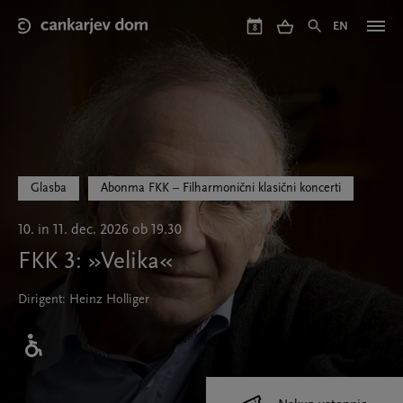
Skip
to
EN
8
main
content
Glasba
Abonma FKK – Filharmonični klasični koncerti
10. in 11. dec. 2026 ob 19.30
FKK 3: »Velika«
Dirigent: Heinz Holliger