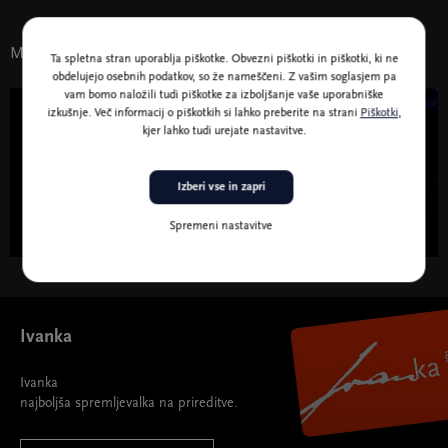
Morda vas zanima tudi
Ta spletna stran uporablja piškotke. Obvezni piškotki in piškotki, ki ne
obdelujejo osebnih podatkov, so že nameščeni. Z vašim soglasjem pa
vam bomo naložili tudi piškotke za izboljšanje vaše uporabniške
izkušnje. Več informacij o piškotkih si lahko preberite na strani
Piškotki
,
8. okt. 2026 - 11. jun. 2027
kjer lahko tudi urejate nastavitve.
Abonma FKK – Filharmonični klasični
Izberi vse in zapri
koncerti
Spremeni nastavitve
Abonma FKK – Filharmonični klasični koncerti " width="580"
height="395">
Ivanka
Ivanka
najboljša spremljevalka na prireditve.