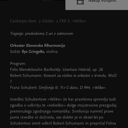
Nakup vstopnic
Cankarjev dom
Glasba
FKK 3: »Velika«
Trajanje: predvidoma 2 uri z odmorom
Orkester Slovenske filharmonije
Solist:
Ilya Gringolts,
violina
Program:
Felix Mendelssohn Bartholdy:
Uvertura Hebridi, op. 26
Robert Schumann:
Koncert za violino in orkester v d-molu, WoO
1
Franz Schubert:
Simfonija št. 9 v C-duru, D 944, »Velika«
Izvedbo Schubertove »Velike« že kar praviloma spremlja tudi
zgodba o odkritju te »nebeško« dolge mojstrovine prezgodaj
preminulega zgodnjega romantika. Simfonija namreč prave
javne izvedbe ni doživela, vse dokler je ni deset let po
Schubertovi smrti odkril Robert Schumann in prepričal Felixa