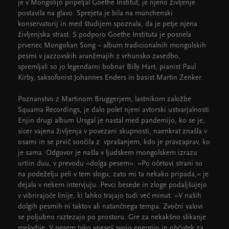
je v Mongolijo pripeljal Goethe Institut, je njeno življenje
postavila na glavo. Sprejeta je bila na münchenski
konservatorij in med študijem spoznala, da je petje njena
življenjska strast. S podporo Goethe Instituta je posnela
prvenec Mongolian Song – album tradicionalnih mongolskih
pesmi v jazzovskih aranžmajih z vrhunsko zasedbo,
spremljali so jo legendarni bobnar Billy Hart, pianist Paul
Kirby, saksofonist Johannes Enders in basist Martin Zenker.
Poznanstvo z Martinom Bruggerjem, lastnikom založbe
Squama Recordings, je dalo polet njeni avtorski ustvarjalnosti.
Enjin drugi album Ursgal je nastal med pandemijo, ko se je,
sicer vajena življenja v povezani skupnosti, naenkrat znašla v
osami in se prvič soočila z vprašanjem, kdo je pravzaprav, ko
je sama. Odgovor je našla v ljudskem mongolskem izrazu
urtiin duu, v prevodu »dolga pesem«. »Po očetovi strani so
na podeželju peli v tem slogu, zato mi ta nekako pripada,« je
dejala v nekem intervjuju. Pevci besede in zloge podaljšujejo
v vibrirajoče linije, ki lahko trajajo tudi več minut. »V naših
dolgih pesmih ni taktov ali natančnega tempa. Zvočni valovi
se poljubno raztezajo po prostoru. Gre za nekakšno slikanje
melodije. V pesem tako vneseš svojo energijo in občutek za