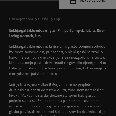
Nakup vstopnic
Cankarjev dom
Glasba
Enji
Enkhjargal Erkhembayar
, glas;
Philipp Schiepek
, kitara;
River
Loring Adomeit
, bas
Enkhjargal Erkhembayar, krajše Enji, glasba pomeni svobodo,
izvirnost, samosvojost, pripadnost, v njeni glasbi se zrcalijo
barve, naravni pojavi in skoznjo izraža neizgovorjena čustva,
ki se dotaknejo poslušalcev, četudi ne govorijo njenega jezika.
Ustvarja emotivne in osebnoizpovedne pesmi, ki koreninijo v
mongolskem ljudskem izročilu.
Enji je bila rojena v Ulan Batorju in v tesno prepleteni
družinski skupnosti odraščala v jurti, značilnem nomadskem
bivaku. Vsakdan delavske družine sta spremljala glasba in
petje in starša sta Enji spodbujala pri njenem glasbenem
ustvarjanju. Sprva se je zapisala pedagoškemu poklicu in
glasbo poučevala na osnovni šoli, a jazzovska delavnica, ki jo