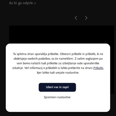
da bi ga odprle.«
Ta spletna stran uporablja piškotke. Obvezni piškotki in piškotki, ki ne
obdelujejo osebnih podatkov, so že nameščeni. Z vašim soglasjem pa
vam bomo naložili tudi piškotke za izboljšanje vaše uporabniške
izkušnje. Več informacij o piškotkih si lahko preberite na strani
Piškotki
,
kjer lahko tudi urejate nastavitve.
Izberi vse in zapri
Spremeni nastavitve