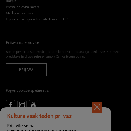
Razpisi
Prosta delovna mesta
Medijsko središče
Izjava o dostopnosti spletnih vsebin CD
Prijava na e-novice
Bodite prvi, ki boste izvedeli, katere koncerte, predavanja, gledališke in plesne
predstave in drugo pripravljamo v Cankarjevem domu.
PRIJAVA
Pogoji uporabe spletne strani
Kultura vsak teden pri vas
Ustanovitelj in glavni sofinancer kulturno-umetniškega programa
Cankarjevega doma
Prijavite se na