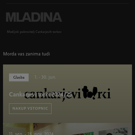
Medijski pokrovitelj Cankarjevih torkov
Morda vas zanima tudi
1. - 30. jun.
Glasba
Cankarjevi torki 2024/25
NAKUP VSTOPNIC
Cankarjevi torki 2024/25 " width="580" height="395">
11. sep. - 28. nov. 2024