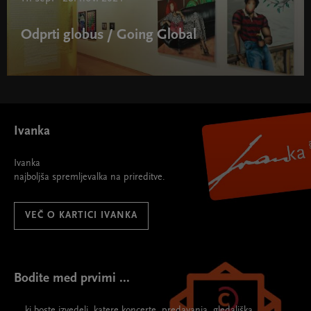
Odprti globus / Going Global
Ivanka
Ivanka
najboljša spremljevalka na prireditve.
VEČ O KARTICI IVANKA
Bodite med prvimi ...
... ki boste izvedeli, katere koncerte, predavanja, gledališka