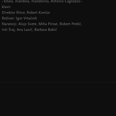
- kitara, mandola, mandolina, Antonio Cagnazzo -
klavir
Direktor filma: Robert Končar
Režiser: Igor Vrtačnik
Naratorji: Alojz Svete, Miha Pirnat, Robert Prebil,
Inti Šraj, Ana Lasič, Barbara Babič