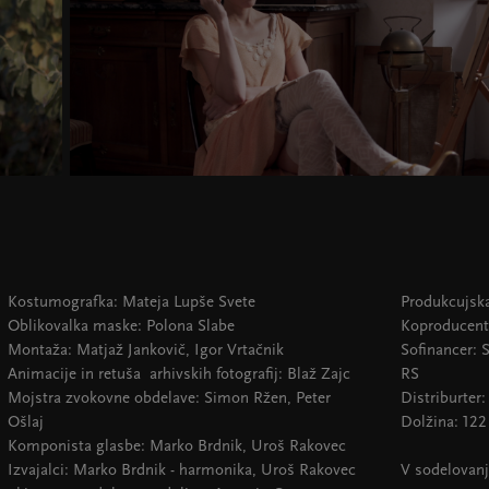
Kostumografka: Mateja Lupše Svete
Produkcujska
Oblikovalka maske: Polona Slabe
Koproducent
Montaža: Matjaž Jankovič, Igor Vrtačnik
Sofinancer: S
Animacije in retuša arhivskih fotografij: Blaž Zajc
RS
Mojstra zvokovne obdelave: Simon Ržen, Peter
Distriburter
Ošlaj
Dolžina: 12
Komponista glasbe: Marko Brdnik, Uroš Rakovec
Izvajalci: Marko Brdnik - harmonika, Uroš Rakovec
V sodelovan