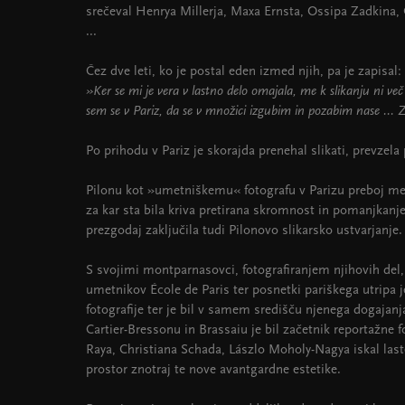
srečeval Henrya Millerja, Maxa Ernsta, Ossipa Zadkina,
...
Čez dve leti, ko je postal eden izmed njih, pa je zapisal:
»Ker se mi je vera v lastno delo omajala, me k slikanju ni več 
sem se v Pariz, da se v množici izgubim in pozabim nase ... Z
Po prihodu v Pariz je skorajda prenehal slikati, prevzela p
Pilonu kot »umetniškemu« fotografu v Parizu preboj med
za kar sta bila kriva pretirana skromnost in pomanjkanje
prezgodaj zaključila tudi Pilonovo slikarsko ustvarjanje.
S svojimi montparnasovci, fotografiranjem njihovih del
umetnikov École de Paris ter posnetki pariškega utripa je
fotografije ter je bil v samem središču njenega dogajan
Cartier-Bressonu in Brassaiu je bil začetnik reportažne 
Raya, Christiana Schada, Lászlo Moholy-Nagya iskal last
prostor znotraj te nove avantgardne estetike.