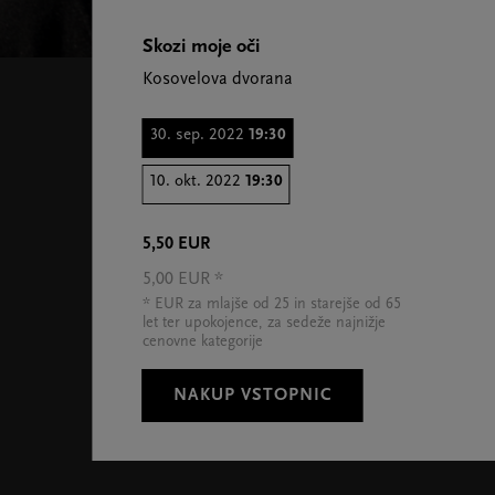
Skozi moje oči
Kosovelova dvorana
30. sep. 2022
19:30
10. okt. 2022
19:30
5,50 EUR
5,00 EUR *
* EUR za mlajše od 25 in starejše od 65
let ter upokojence, za sedeže najnižje
cenovne kategorije
NAKUP VSTOPNIC