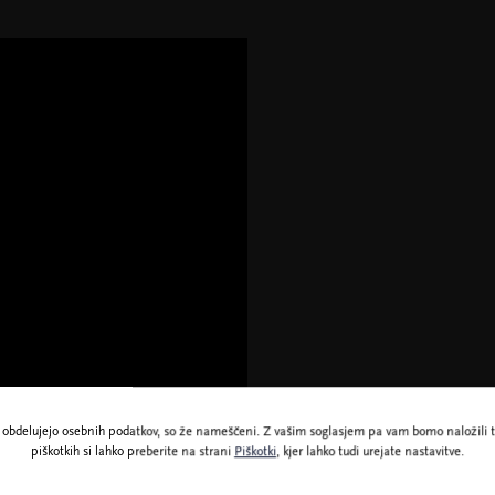
ne obdelujejo osebnih podatkov, so že nameščeni. Z vašim soglasjem pa vam bomo naložili t
piškotkih si lahko preberite na strani
Piškotki
, kjer lahko tudi urejate nastavitve.