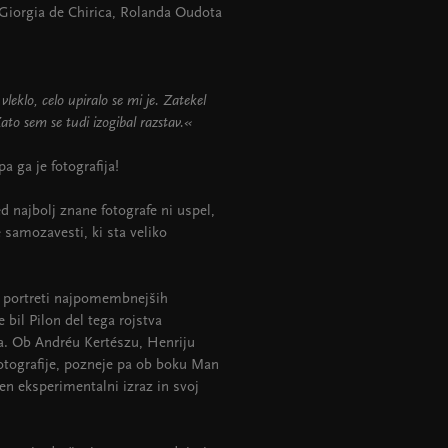
 Giorgia de Chirica, Rolanda Oudota
vleklo, celo upiralo se mi je. Zatekel
ato sem se tudi izogibal razstav.«
a ga je fotografija!
 najbolj znane fotografe ni uspel,
 samozavesti, ki sta veliko
, portreti najpomembnejših
 bil Pilon del tega rojstva
ja. Ob Andréu Kertészu, Henriju
fotografije, pozneje pa ob boku Man
en eksperimentalni izraz in svoj