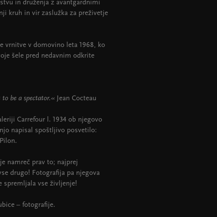
mstvu in druženja z avantgardnimi
ji kruh in vir zaslužka za preživetje
ne vrnitve v domovino leta 1968, ko
voje šele pred nedavnim odkrite
 to be a spectator.«
Jean Cocteau
aleriji Carrefour l. 1934 ob njegovo
njo napisal spoštljivo posvetilo:
Pilon.
 je namreč prav to; najprej
 vse drugo! Fotografija pa njegova
je spremljala vse življenje!
bice – fotografije.