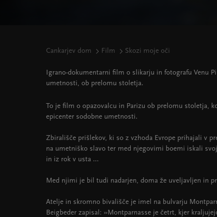
Cankarjev dom
Film
Skozi moje oči
Igrano-dokumentarni film o slikarju in fotografu Venu P
umetnosti, ob prelomu stoletja.
To je film o opazovalcu in Parizu ob prelomu stoletja, ko
epicenter sodobne umetnosti.
Zbirališče prišlekov, ki so z vzhoda Evrope prihajali v p
na umetniško slavo ter med njegovimi boemi iskali svoj
in iz rok v usta ...
Med njimi je bil tudi nadarjen, doma že uveljavljen in pr
Atelje in skromno bivališče je imel na bulvarju Montpar
Beigbeder zapisal: »Montparnasse je četrt, kjer kraljujejo