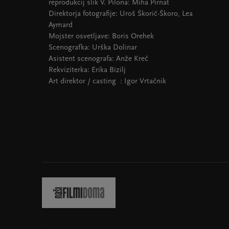
reprodukcij slik V. Pilona: Miha Pirnat
Direktorja fotografije: Uroš Škorič-Škoro, Lea
Aymard
Mojster osvetljave: Boris Orehek
Scenografka: Urška Dolinar
Asistent scenografa: Anže Kreč
Rekviziterka: Erika Bizilj
Art direktor / casting : Igor Vrtačnik
.