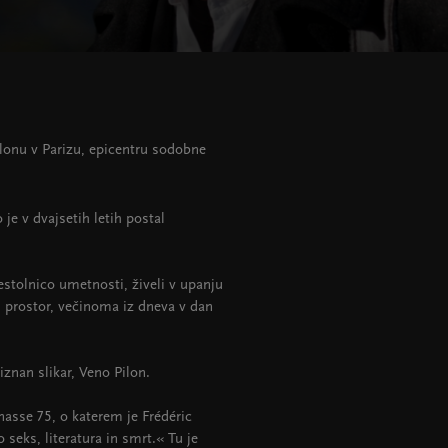
ilonu v Parizu, epicentru sodobne
 je v dvajsetih letih postal
restolnico umetnosti, živeli v upanju
 prostor, večinoma iz dneva v dan
iznan slikar, Veno Pilon.
nasse 75, o katerem je Frédéric
 seks, literatura in smrt.« Tu je