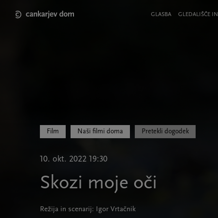
Skip
to
Meni
GLASBA
GLEDALIŠČE IN
main
v
content
glavi
strani
Film
Naši filmi doma
Pretekli dogodek
10. okt. 2022 19:30
Skozi moje oči
Režija in scenarij: Igor Vrtačnik