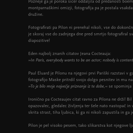
Pozneje ga je poroka sicer oddaljila od predanosti boe
montparnaškimi omizji, fotografija pa je postala vsakdan
družine.
Fotografirati pa Pilon ni prenehal nikoli, vse do dokonč
je skoraj vse do zadnjega dne pred smrtjo fotografiral s
diapozitive!
Eden najbolj znanih citatov Jeana Cocteauja:
»In Paris, everybody wants to be an actor; nobody is content
Paul Éluard je Pilonu na njegovi prvi Pariški razstavi v g
fotografijo Maske pritrdil svojo dolgo pesnitev in mu na
»To je bilo moje največje priznanje iz te dobe,«
se spominja 
Ironično pa Cocteaujev citat ravno za Pilona ne drži! Bil
opazovalec, gledalec življenja ter šele nato nastopač in
skrita strast, tiha ljubica, ki ga ni nikoli zapustila in ga 
Pilon je pel visoko pesem, tako slikarstva kot njegove lju