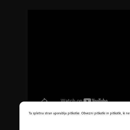
Ta spletna stran uporablja piškotke. Obvezni piškotki in piškotki, ki 