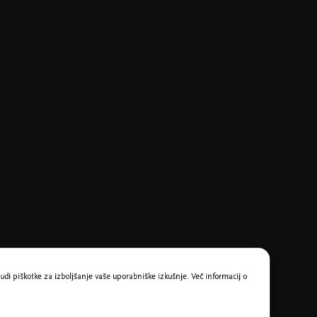
udi piškotke za izboljšanje vaše uporabniške izkušnje. Več informacij o