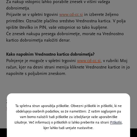
Za nakup vstopnic lahko porabite znesek v višini vašega
dobroimetja.
Prijavite se v spletni trgovini
www.cd-cc.si
in izberete željeno
prireditev. Označite plačilno sredstvo Vrednostna kartica. V polja
vpišite številko in PIN, vaše vstopnice so tako kupljene.
Če znesek nakupa presega dobroimetje, morate na Vrednostno
kartico dobroimetja naložiti denar.
Kako napolnim Vrednostno kartico dobroimetja?
Polnjenje je mogoče v spletni trgovini
www.cd-cc.si
, v rubriki Moj
račun, kjer na desni strani menija kliknete Vrednostne kartice in jo
napolnite s poljubnim zneskom.
Za morebitna dodatna pojasnila smo vam na voljo na e-naslovu:
Ta spletna stran uporablja piškotke. Obvezni piškotki in piškotki, ki ne
vstopnice@cd-cc.si
.
obdelujejo osebnih podatkov, so že nameščeni. Z vašim soglasjem pa
vam bomo naložili tudi piškotke za izboljšanje vaše uporabniške
izkušnje. Več informacij o piškotkih si lahko preberite na strani
Piškotki
,
kjer lahko tudi urejate nastavitve.