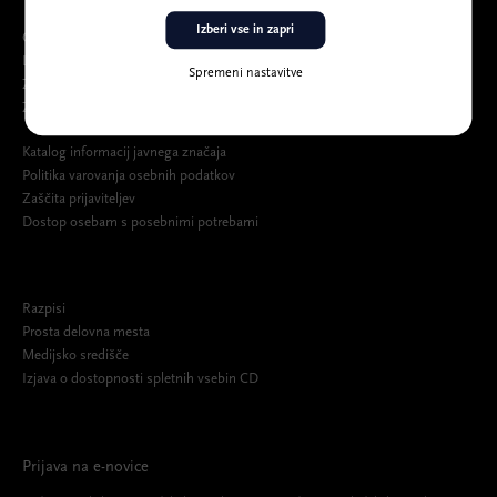
Izberi vse in zapri
O Cankarjevem domu
Ljudje
Spremeni nastavitve
Zgodovina
Združenja, partnerji, pokrovitelji in darovalci
Katalog informacij javnega značaja
Politika varovanja osebnih podatkov
Zaščita prijaviteljev
Dostop osebam s posebnimi potrebami
Razpisi
Prosta delovna mesta
Medijsko središče
Izjava o dostopnosti spletnih vsebin CD
Prijava na e-novice