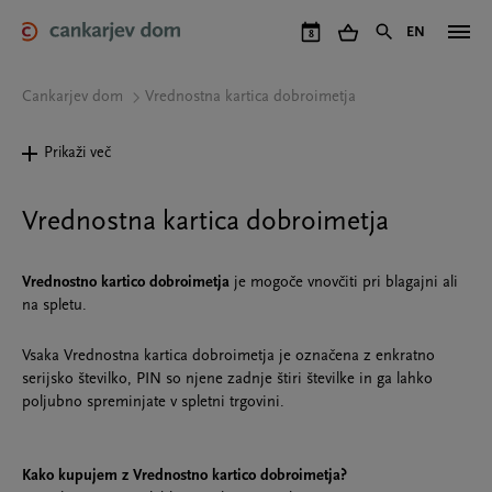
Skip
to
EN
8
main
content
Cankarjev dom
Vrednostna kartica dobroimetja
Prikaži več
Vrednostna kartica dobroimetja
Vrednostno kartico dobroimetja
je mogoče vnovčiti pri blagajni ali
na spletu.
Vsaka Vrednostna kartica dobroimetja je označena z enkratno
serijsko številko, PIN so njene zadnje štiri številke in ga lahko
poljubno spreminjate v spletni trgovini.
Kako kupujem z Vrednostno kartico dobroimetja?