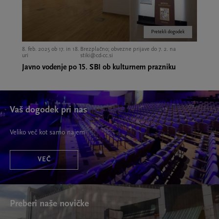
Pretekli dogodek
8. feb. 2025 ob 17. in 18.
Brezplačno; obvezne prijave do 7. 2. na
uri
stiki@cd-cc.si
Javno vodenje po 15. SBI ob kulturnem prazniku
Vaš dogodek pri nas
Veliko več kot samo najem
VEČ
Preberi naše novičke