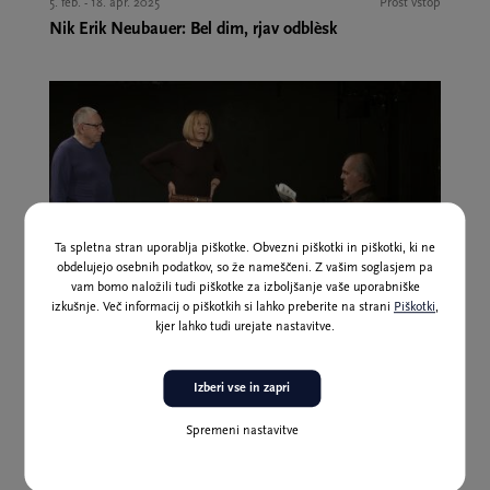
5. feb. - 18. apr. 2025
Prost vstop
Nik Erik Neubauer: Bel dim, rjav odblèsk
Ta spletna stran uporablja piškotke. Obvezni piškotki in piškotki, ki ne
obdelujejo osebnih podatkov, so že nameščeni. Z vašim soglasjem pa
vam bomo naložili tudi piškotke za izboljšanje vaše uporabniške
izkušnje. Več informacij o piškotkih si lahko preberite na strani
Piškotki
,
kjer lahko tudi urejate nastavitve.
Pretekli dogodek
8. feb.
Izberi vse in zapri
Vsaka dobra zgodba je ljubezenska zgodba
Spremeni nastavitve