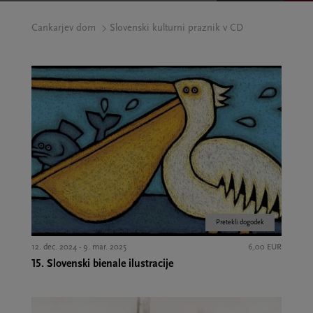
Cankarjev dom
Slovenski kulturni praznik v CD
Pretekli dogodek
12. dec. 2024 - 9. mar. 2025
6,00 EUR
15. Slovenski bienale ilustracije