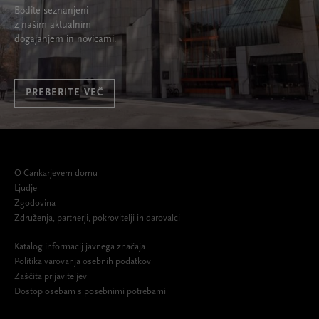
Bodite seznanjeni
z našim aktualnim
dogajanjem in novicami.
PREBERITE VEČ
O Cankarjevem domu
Ljudje
Zgodovina
Združenja, partnerji, pokrovitelji in darovalci
Katalog informacij javnega značaja
Politika varovanja osebnih podatkov
Zaščita prijaviteljev
Dostop osebam s posebnimi potrebami