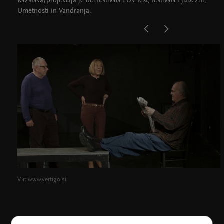
Razstava/projekcija je del festivala
LUV fest
, festivala Ljubezni,
Umetnosti in Vandranja.
Vir: www.vertigo.si