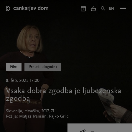
Skip
to
EN
9
main
content
Film
Pretekli dogodek
8. feb. 2025 17:00
Vsaka dobra zgodba je ljubezenska
zgodba
Slovenija, Hrvaška, 2017, 71'
Režija: Matjaž Ivanišin, Rajko Grlić