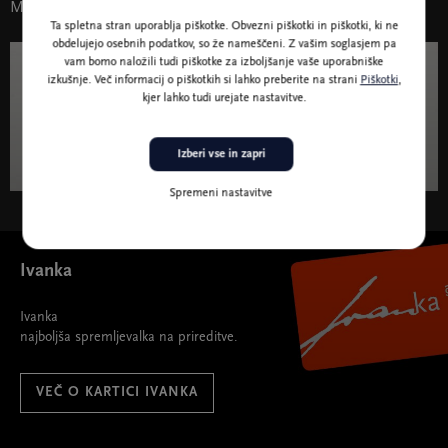
Morda vas zanima tudi
Ta spletna stran uporablja piškotke. Obvezni piškotki in piškotki, ki ne
obdelujejo osebnih podatkov, so že nameščeni. Z vašim soglasjem pa
vam bomo naložili tudi piškotke za izboljšanje vaše uporabniške
14. jan. - 11. mar. 2025
izkušnje. Več informacij o piškotkih si lahko preberite na strani
Piškotki
,
kjer lahko tudi urejate nastavitve.
Dušan Jovanović – kulturni terorist
Izberi vse in zapri
Spremeni nastavitve
Ivanka
Ivanka
najboljša spremljevalka na prireditve.
VEČ O KARTICI IVANKA