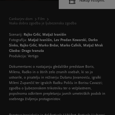
Nakup vstopnic
Cankarjev dom
Film
Vsaka dobra zgodba je ljubezenska zgodba
Scenarij:
Rajko Grlić, Matjaž Ivanišin
Fotografija:
Matjaž Ivanišin, Lev Predan Kowarski, Darko
Sinko, Rajko Grlić, Marko Brdar, Marko Cafnik, Matjaž Mrak
Glasba: Drago Ivanuša
Produkcija: Vertigo
Dokumentarec o nastajanju gledališke predstave Boris,
Milena, Radko in o štirih zelo znanih osebah, ki so jo
ustvarile, o pisatelju in režiserju Dušanu Jovanoviću, igralki
Mileni Zupančič ter igralcih Radku Poliču in Borisu Cavazzi;
zgodba o ljubezenskem trikotniku ter o večplastnem,
popolnoma odkritem prepletanju javnih umetniških podob in
osebnega življenja protagonistov.