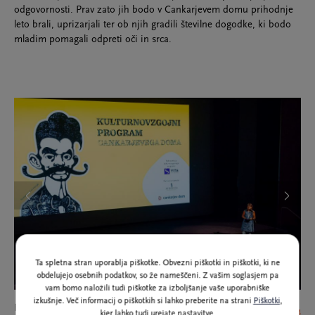
odgovornosti. Prav zato jih bodo v Cankarjevem domu prihodnje
leto brali, uprizarjali ter ob njih gradili številne dogodke, ki bodo
mladim pomagali odpreti oči in srca.
Ta spletna stran uporablja piškotke. Obvezni piškotki in piškotki, ki ne
obdelujejo osebnih podatkov, so že nameščeni. Z vašim soglasjem pa
vam bomo naložili tudi piškotke za izboljšanje vaše uporabniške
izkušnje. Več informacij o piškotkih si lahko preberite na strani
Piškotki
,
Foto Kristina Bursać
Fot
1/4
kjer lahko tudi urejate nastavitve.