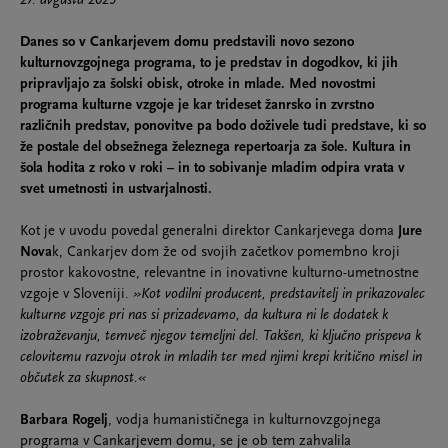
27. avgusta 2025
Danes so v Cankarjevem domu predstavili novo sezono
kulturnovzgojnega programa, to je predstav in dogodkov, ki jih
pripravljajo za šolski obisk, otroke in mlade. Med novostmi
programa kulturne vzgoje je kar trideset žanrsko in zvrstno
različnih predstav, ponovitve pa bodo doživele tudi predstave, ki so
že postale del obsežnega železnega repertoarja za šole. Kultura in
šola hodita z roko v roki – in to sobivanje mladim odpira vrata v
svet umetnosti in ustvarjalnosti.
Kot je v uvodu povedal generalni direktor Cankarjevega doma
Jure
Nova
k, Cankarjev dom že od svojih začetkov pomembno kroji
prostor kakovostne, relevantne in inovativne kulturno-umetnostne
vzgoje v Sloveniji.
»Kot vodilni producent, predstavitelj in prikazovalec
kulturne vzgoje pri nas si prizadevamo, da kultura ni le dodatek k
izobraževanju, temveč njegov temeljni del. Takšen, ki ključno prispeva k
celovitemu razvoju otrok in mladih ter med njimi krepi kritično misel in
občutek za skupnost.«
Barbara Rogelj
, vodja humanističnega in kulturnovzgojnega
programa v Cankarjevem domu, se je ob tem zahvalila