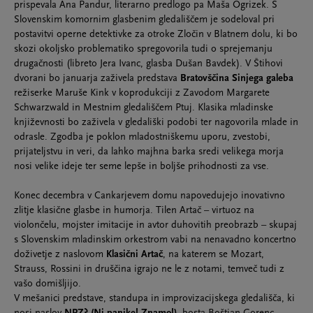
prispevala Ana Pandur, literarno predlogo pa Maša Ogrizek. S
Slovenskim komornim glasbenim gledališčem je sodeloval pri
postavitvi operne detektivke za otroke Zločin v Blatnem dolu, ki bo
skozi okoljsko problematiko spregovorila tudi o sprejemanju
drugačnosti (libreto Jera Ivanc, glasba Dušan Bavdek). V Štihovi
dvorani bo januarja zaživela predstava
Bratovščina Sinjega galeba
režiserke Maruše Kink v koprodukciji z Zavodom Margarete
Schwarzwald in Mestnim gledališčem Ptuj. Klasika mladinske
književnosti bo zaživela v gledališki podobi ter nagovorila mlade in
odrasle. Zgodba je poklon mladostniškemu uporu, zvestobi,
prijateljstvu in veri, da lahko majhna barka sredi velikega morja
nosi velike ideje ter seme lepše in boljše prihodnosti za vse.
Konec decembra v Cankarjevem domu napovedujejo inovativno
zlitje klasične glasbe in humorja. Tilen Artač – virtuoz na
violončelu, mojster imitacije in avtor duhovitih preobrazb – skupaj
s Slovenskim mladinskim orkestrom vabi na nenavadno koncertno
doživetje z naslovom
Klasični Artač
, na katerem se Mozart,
Strauss, Rossini in druščina igrajo ne le z notami, temveč tudi z
vašo domišljijo.
V mešanici predstave, standupa in improvizacijskega gledališča, ki