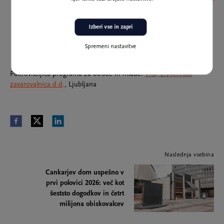
Izberi vse in zapri
Spremeni nastavitve
Pokroviteljica programa za otroke in mlade:
Vita, življenjska
zavarovalnica d.d
., Ljubljana
Naslednja vsebina
Cankarjev dom uspešno v
prvi polovici 2026: več kot
šeststo dogodkov in četrt
milijona obiskovalcev