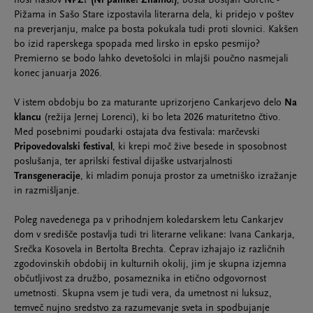
nosi naslov
NPZ? (Ni panike! Znamo!)
, bosta Boštjan Gorenc -
Pižama in Sašo Stare izpostavila literarna dela, ki pridejo v poštev
na preverjanju, malce pa bosta pokukala tudi proti slovnici. Kakšen
bo izid raperskega spopada med lirsko in epsko pesmijo?
Premierno se bodo lahko devetošolci in mlajši poučno nasmejali
konec januarja 2026.
V istem obdobju bo za maturante uprizorjeno Cankarjevo delo
Na
klancu
(režija Jernej Lorenci), ki bo leta 2026 maturitetno čtivo.
Med posebnimi poudarki ostajata dva festivala: marčevski
Pripovedovalski festival
, ki krepi moč žive besede in sposobnost
poslušanja, ter aprilski festival dijaške ustvarjalnosti
Transgeneracije
, ki mladim ponuja prostor za umetniško izražanje
in razmišljanje.
Poleg navedenega pa v prihodnjem koledarskem letu Cankarjev
dom v središče postavlja tudi tri literarne velikane: Ivana Cankarja,
Srečka Kosovela in Bertolta Brechta. Čeprav izhajajo iz različnih
zgodovinskih obdobij in kulturnih okolij, jim je skupna izjemna
občutljivost za družbo, posameznika in etično odgovornost
umetnosti. Skupna vsem je tudi vera, da umetnost ni luksuz,
temveč nujno sredstvo za razumevanje sveta in spodbujanje