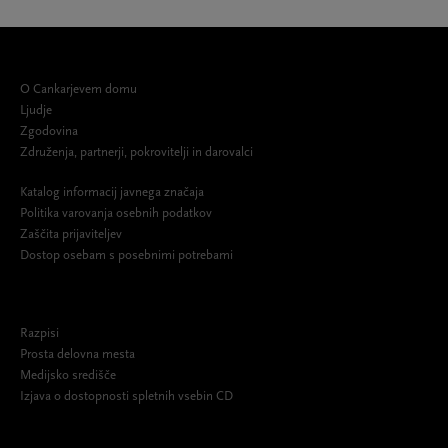
O Cankarjevem domu
Ljudje
Zgodovina
Združenja, partnerji, pokrovitelji in darovalci
Katalog informacij javnega značaja
Politika varovanja osebnih podatkov
Zaščita prijaviteljev
Dostop osebam s posebnimi potrebami
Razpisi
Prosta delovna mesta
Medijsko središče
Izjava o dostopnosti spletnih vsebin CD