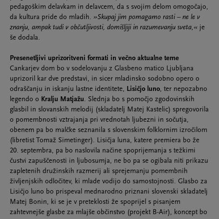
pedagoškim delavkam in delavcem, da s svojim delom omogočajo,
da kultura pride do mladih.
»Skupaj jim pomagamo rasti – ne le v
znanju, ampak tudi v občutljivosti, domišljiji in razumevanju sveta,«
je
še dodala.
Presenetljivi uprizoritveni formati in večno aktualne teme
Cankarjev dom bo v sodelovanju z Glasbeno matico Ljubljana
uprizoril kar dve predstavi, in sicer mladinsko sodobno opero o
odraščanju in iskanju lastne identitete,
Lisičjo luno
, ter nepozabno
legendo o
Kralju Matjažu
. Slednja bo s pomočjo zgodovinskih
glasbil in slovanskih melodij (skladatelj Matej Kastelic) spregovorila
o pomembnosti vztrajanja pri vrednotah ljubezni in sočutja,
obenem pa bo malčke seznanila s slovenskim folklornim izročilom
(libretist Tomaž Simetinger). Lisičja luna, katere premiera bo že
20. septembra, pa bo naslovila načine spoprijemanja s težkimi
čustvi zapuščenosti in ljubosumja, ne bo pa se ogibala niti prikazu
zapletenih družinskih razmerij ali sprejemanju pomembnih
življenjskih odločitev, ki mlade vodijo do samostojnosti. Glasbo za
Lisičjo luno bo prispeval mednarodno priznani slovenski skladatelj
Matej Bonin, ki se je v preteklosti že spoprijel s pisanjem
zahtevnejše glasbe za mlajše občinstvo (projekt B-Air), koncept bo