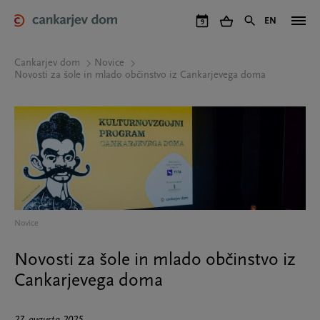
Skip
to
EN
9
main
content
Cankarjev dom
Novice
Novosti za šole in mlado občinstvo iz Cankarjevega doma
Novice
Novosti za šole in mlado občinstvo iz
Cankarjevega doma