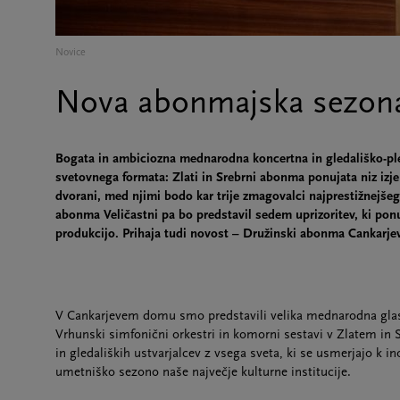
Novice
Nova abonmajska sezon
Bogata in ambiciozna mednarodna koncertna in gledališko-pl
svetovnega formata: Zlati in Srebrni abonma ponujata niz iz
dvorani, med njimi bodo kar trije zmagovalci najprestižnejše
abonma Veličastni pa bo predstavil sedem uprizoritev, ki pon
produkcijo. Prihaja tudi novost – Družinski abonma Cankarj
V Cankarjevem domu smo predstavili velika mednarodna glasbe
Vrhunski simfonični orkestri in komorni sestavi v Zlatem in
in gledaliških ustvarjalcev z vsega sveta, ki se usmerjajo k 
umetniško sezono naše največje kulturne institucije.