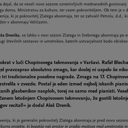
 dejal, da se veseli nove sezone vznemirljivih mednarodnih gostovanj 
ga doma, Ministrstvu za kulturo, ter vsem pokroviteljem. Ob tem je v d
ja, ki je pokrovitelj Zlatega abonmaja, ter se zahvalil Petrolu, d.d., ki
užen v abonmaju Veličastni.
eša Drenika
, se lahko v novi sezoni Zlatega in Srebrnega abonmaja po e
ugi številnih sestavov in umetnikov, katerih ustvarjalnost bodo obiskov
okrat v luči Chopinovega tekmovanja v Varšavi. Rafał Blecha
l pravzaprav absolutno zmago, kar doslej ni uspelo še nik
e tri tradicionalne posebne nagrade. Zmaga na 17. Chopino
strelila v zvezde. Postal je eden izmed najbolj iskanih piani
skanih glasbenikov nasploh, torej ne samo med pianisti. Vesel
čenem letošnjem Chopinovem tekmovanju, že gostili letošnj
ov recital!« je dodal Aleš Drenik.
enija, ki je generalni pokrovitelj Zlatega abonmaja je pred novo sezon
turne projekte, ki bogatijo naš prostor in gradijo mostove med umetnostjo in