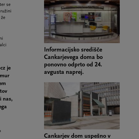
ter se
ružini
 že
ni
alci
Informacijsko središče
Cankarjevega doma bo
ponovno odprto od 24.
cz je
avgusta naprej.
omur
vem
stov
i nas,
ega
o
Cankarjev dom uspešno v