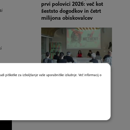
prvi polovici 2026: več kot
šeststo dogodkov in četrt
ti
milijona obiskovalcev
i
udi piškotke za izboljšanje vaše uporabniške izkušnje. Več informacij o
Po novinarski konferenci 67.
Jazz festivala Ljubljana