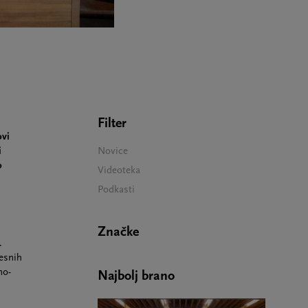
Filter
ovi
i
Novice
o
Videoteka
Podkasti
Značke
.
esnih
no-
Najbolj brano