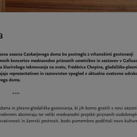
a
esna sezona Cankarjevega doma bo postregla z vrhunskimi gostovanji
jemnih koncertov mednarodno priznanih umetnikov in sestavov v Gallus
ga klavirskega tekmovanja na svetu, Frédérica Chopina, gledališko-plesn
ujajo reprezentativen in raznovrsten vpogled v aktualno svetovno odrsk
evega doma.
***
na in plesno-gledališka gostovanja, ki jih bomo gostili v novi sezoni
 Srebrnem abonmaju ter veliki mednarodni projekti priznanih sodobnopl
inovativnosti in žanrski pestrosti, bodo pomembno podčrtali novo kultur