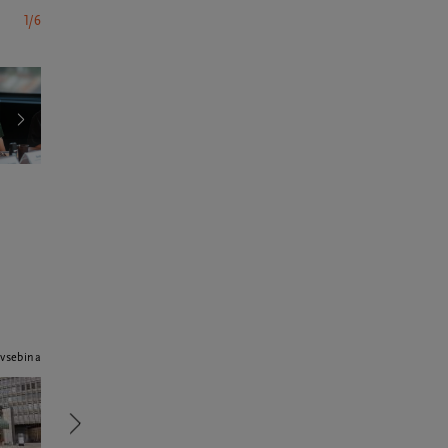
Andrej Jaklič, Jan Krmelj, Barbara Hieng Samobor, Jure Novak, foto 
1/6
 vsebina