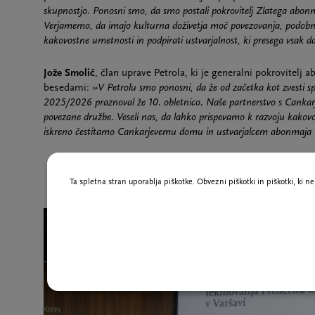
skupnostjo. Ponosni smo, da smo postali pokrovitelj Zlatega abonm
Verjamemo, da imajo kulturna doživetja moč povezovanja, podobno
kakovostne umetnosti in podpirati ustvarjalnost, ki presega vsak d
Jože Smolič
, član uprave Petrola, ki je generalni pokrovitel
besedami:
»V Petrolu smo ponosni, da že od začetka kot zvesti s
2025/2026 praznoval že 10. obletnico. Naše partnerstvo s Cankar
povezane družbe. Veseli nas, da lahko prispevamo k razvoju kakovo
iskreno čestitamo Cankarjevemu domu in ustvarjalcem abonmaja Vel
Ta spletna stran uporablja piškotke. Obvezni piškotki in piškotki, ki 