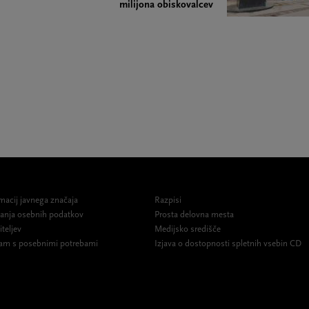
milijona obiskovalcev
macij javnega značaja
Razpisi
ovanja osebnih podatkov
Prosta delovna mesta
iteljev
Medijsko središče
am s posebnimi potrebami
Izjava o dostopnosti spletnih vsebin CD