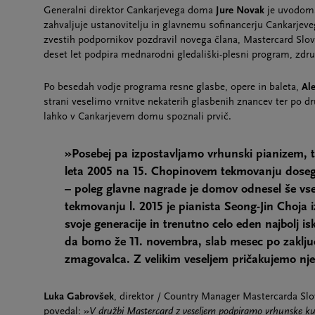
Generalni direktor Cankarjevega doma
Jure Novak
je uvodoma
zahvaljuje ustanovitelju in glavnemu sofinancerju Cankarjeve
zvestih podpornikov pozdravil novega člana, Mastercard Sloveni
deset let podpira mednarodni gledališki-plesni program, zdr
Po besedah vodje programa resne glasbe, opere in baleta,
Al
strani veselimo vrnitve nekaterih glasbenih znancev ter po dr
lahko v Cankarjevem domu spoznali prvič.
»Posebej pa izpostavljamo vrhunski pianizem, t
leta 2005 na 15. Chopinovem tekmovanju dosege
– poleg glavne nagrade je domov odnesel še vs
tekmovanju l. 2015 je pianista Seong-Jin Choja iz
svoje generacije in trenutno celo eden najbolj i
da bomo že 11. novembra, slab mesec po zaklju
zmagovalca. Z velikim veseljem pričakujemo njeg
Luka Gabrovšek
, direktor / Country Manager Mastercarda Slov
povedal: »
V družbi Mastercard z veseljem podpiramo vrhunske kul