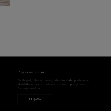
Prijava na e-novice
Bodite prvi, ki boste izvedeli, katere koncerte, predavanja,
gledališke in plesne predstave in drugo pripravljamo v
Cankarjevem domu.
PRIJAVA