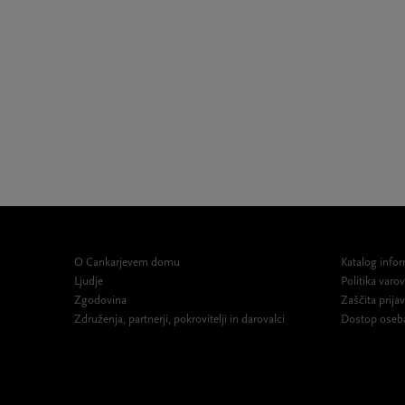
O Cankarjevem domu
Katalog infor
Ljudje
Politika var
Zgodovina
Zaščita prijav
Združenja, partnerji, pokrovitelji in darovalci
Dostop oseb