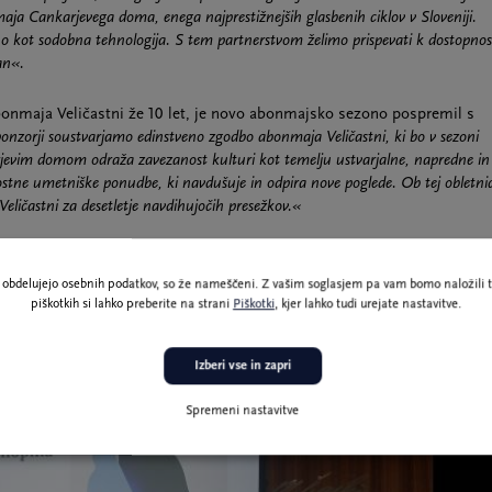
aja Cankarjevega doma, enega najprestižnejših glasbenih ciklov v Sloveniji.
 kot sodobna tehnologija. S tem partnerstvom želimo prispevati k dostopnos
an«.
j abonmaja Veličastni že 10 let, je novo abonmajsko sezono pospremil s
ponzorji soustvarjamo edinstveno zgodbo abonmaja Veličastni, ki bo v sezoni
jevim domom odraža zavezanost kulturi kot temelju ustvarjalne, napredne in
stne umetniške ponudbe, ki navdušuje in odpira nove poglede. Ob tej obletnic
ičastni za desetletje navdihujočih presežkov.«
ne obdelujejo osebnih podatkov, so že nameščeni. Z vašim soglasjem pa vam bomo naložili t
piškotkih si lahko preberite na strani
Piškotki
, kjer lahko tudi urejate nastavitve.
Izberi vse in zapri
Spremeni nastavitve