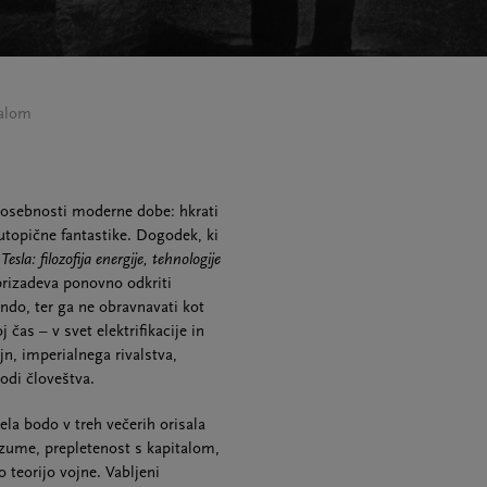
ealom
h osebnosti moderne dobe: hkrati
utopične fantastike. Dogodek, ki
Tesla: filozofija energije, tehnologije
prizadeva ponovno odkriti
ndo, ter ga ne obravnavati kot
čas – v svet elektrifikacije in
n, imperialnega rivalstva,
sodi človeštva.
la bodo v treh večerih orisala
zume, prepletenost s kapitalom,
o teorijo vojne. Vabljeni