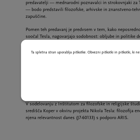
predavatelji — mednarodni poznavalci in strokovnjaki za 
— bodo predstavili filozofske, arhivske in znanstveno-teh
zapuščine.
Pomen teh predavanj je predvsem v tem, kako neposredno 
soočal Tesla, nagovarjajo sodobnost: obljube in politike de
virov energije, etika avtonomnega orožja, avtomatizacija č
lastništva in nadzora transformativnih tehnologij. Namen j
Ta spletna stran uporablja piškotke. Obvezni piškotki in piškotki, ki 
ki njegovo vizijo sooča z današnjim znanjem, ne da bi jo m
pomanjkljivosti, tako da se pred nami na koncu ne razkrije 
zahteven sogovornik za 21. stoletje.
Gorazd Andrejč in Tibor Hrs Pandur
V sodelovanju z Inštitutom za filozofske in religijske štu
središča Koper v okviru projekta Nikola Tesla: filozofija ene
njena relevantnost danes (J7-60133) s podporo ARIS.