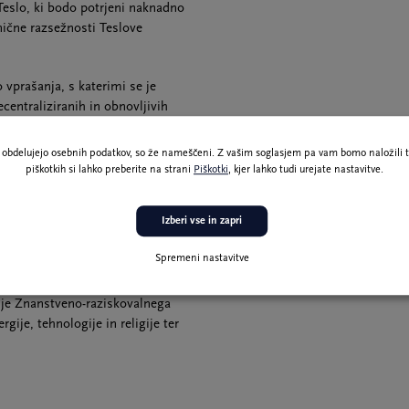
Teslo, ki bodo potrjeni naknadno
nične razsežnosti Teslove
vprašanja, s katerimi se je
centraliziranih in obnovljivih
loveškega življenja ter vprašanje
e kritično branje Teslove misli,
ne obdelujejo osebnih podatkov, so že nameščeni. Z vašim soglasjem pa vam bomo naložili t
alikovali ali spregledali njene
piškotkih si lahko preberite na strani
Piškotki
, kjer lahko tudi urejate nastavitve.
prerok, ki bi ga častili, temveč
Izberi vse in zapri
Spremeni nastavitve
dije Znanstveno-raziskovalnega
rgije, tehnologije in religije ter