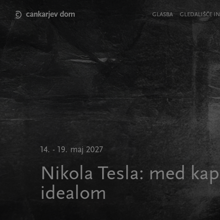
Skip
to
Meni
GLASBA
GLEDALIŠČE IN
main
v
content
glavi
strani
14. - 19. maj 2027
Nikola Tesla: med kap
idealom