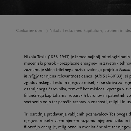
Cankarjev dom
Nikola Tesla: med kapitalom, strojem in id
Nikola Tesla (1856–1943) je izmed najbolj mitologizirani
mučeniški prerok »brezplačne energije« in zavetnik tehno
zaznamuje sklep triletnega raziskovalnega projekta
Nikola 
in religije
ter njena relevantnost danes (ARIS J7-60133), si 
zgodovinskega Teslo in njegovo misel, ki se skriva za lege
osamljenega čarovnika, temveč kot misleca, vpetega v svoj 
finančnega kapitalizma, roparskih baronov in patentnih voj
svetovnih vojn ter perečih razprav o znanosti, religiji in u
Tri osrednja predavanja vabljenih poznavalcev Teslovega de
njegovo misel v vsem njenem razponu: njegovo fiziko in i
filozofijo energije, religiozne in monistične vire ter njegov