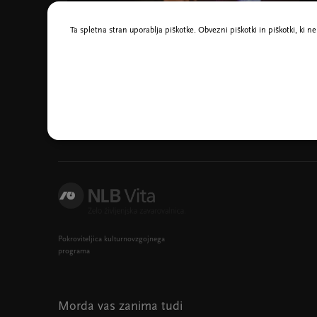
Ta spletna stran uporablja piškotke. Obvezni piškotki in piškotki, ki 
Foto: Matevž Čebašek
Avtor, nastopa:
Boštjan Gorenc - Pižama
Pokroviteljica kulturnovzgojnega
programa
Morda vas zanima tudi