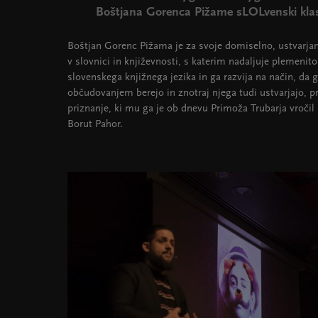
Boštjana Gorenca Pižame sLOLvenski klasi
Boštjan Gorenc Pižama je za svoje domiselno, ustvarjanj
v slovnici in književnosti, s katerim nadaljuje plemen
slovenskega knjižnega jezika in ga razvija na način, da 
občudovanjem berejo in znotraj njega tudi ustvarjajo, p
priznanje, ki mu ga je ob dnevu Primoža Trubarja vročil
Borut Pahor.