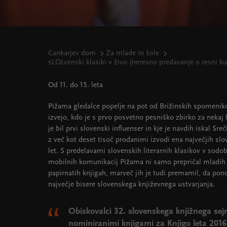
Cankarjev dom
Za mlade in šole
sLOLvenski klasiki v živo (neresno predavanje o resni ku
Od 11. do 15. leta
Pižama gledalce popelje na pot od Brižinskih spomenik
izvejo, kdo je s prvo posvetno pesniško zbirko za nekaj 
je bil prvi slovenski influenser in kje je navdih iskal Sr
z več kot deset tisoč prodanimi izvodi ena največjih slo
let. S predelavami slovenskih literarnih klasikov v sodo
mobilnih komunikacij Pižama ni samo prepričal mladih 
papirnatih knjigah, marveč jih je tudi premamil, da po
največje bisere slovenskega književnega ustvarjanja.
Obiskovalci 32. slovenskega knjižnega se
nominiranimi knjigami za Knjigo leta 2016 