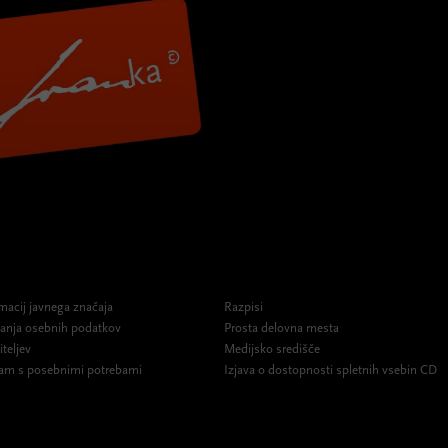
macij javnega značaja
Razpisi
ovanja osebnih podatkov
Prosta delovna mesta
iteljev
Medijsko središče
am s posebnimi potrebami
Izjava o dostopnosti spletnih vsebin CD