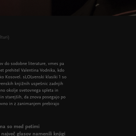
lturi)
ov do sodobne literature, vmes pa
let prehitel Valentina Vodnika, kdo
ečko Kosovel. sLOLvenski klasiki 1 so
venskih knjižnih uspešnic zadnjih
bno okolje svetovnega spleta in
in starejših, da znova posegajo po
novno in z zanimanjem prebirajo
jma so med petimi
največ glasov namenili knjigi