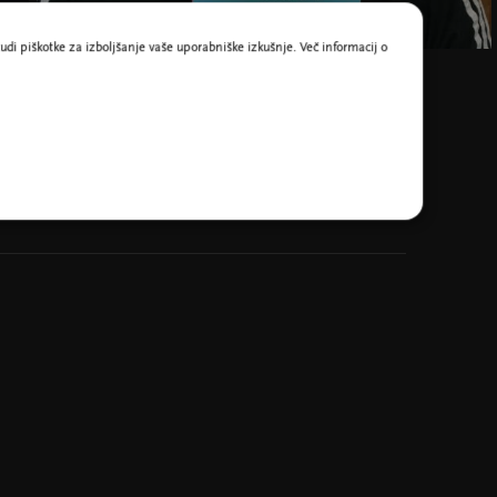
udi piškotke za izboljšanje vaše uporabniške izkušnje. Več informacij o