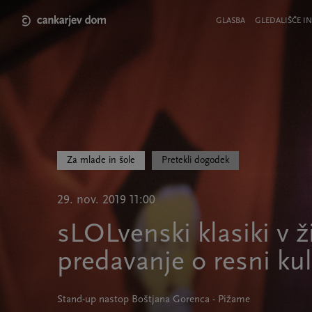
Skip
to
Meni
GLASBA
GLEDALIŠČE IN
main
v
content
glavi
strani
Za mlade in šole
Pretekli dogodek
29. nov. 2019 11:00
sLOLvenski klasiki v 
predavanje o resni kul
Stand-up nastop Boštjana Gorenca - Pižame