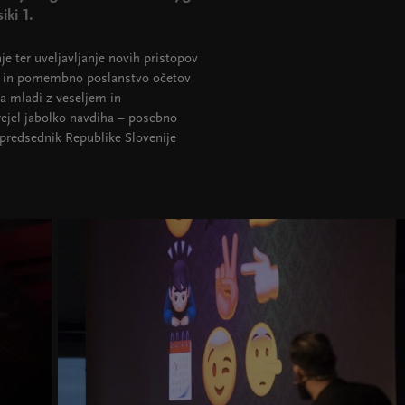
ki 1.
e ter uveljavljanje novih pristopov
ito in pomembno poslanstvo očetov
ga mladi z veseljem in
rejel jabolko navdiha – posebno
 predsednik Republike Slovenije