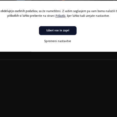
ne obdelujejo osebnih podatkov, so že nameščeni. Z vašim soglasjem pa vam bomo naložili t
piškotkih si lahko preberite na strani
Piškotki
, kjer lahko tudi urejate nastavitve.
Foto: Matevž Čebašek
Izberi vse in zapri
Spremeni nastavitve