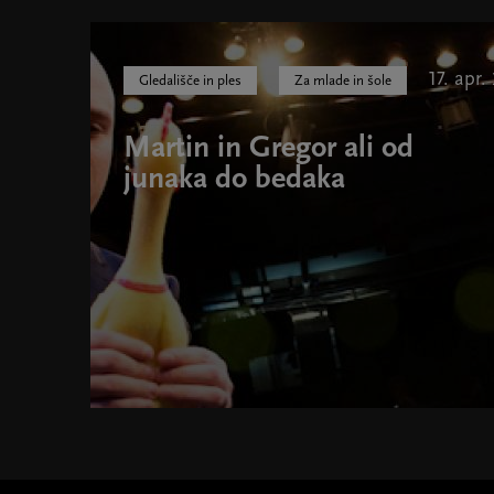
17. apr.
Gledališče in ples
Za mlade in šole
Martin in Gregor ali od
junaka do bedaka