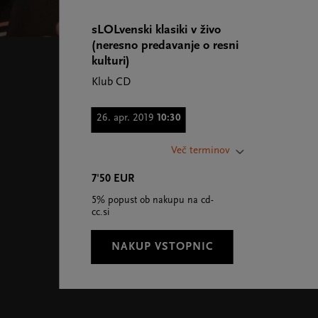
sLOLvenski klasiki v živo
(neresno predavanje o resni
kulturi)
Klub CD
26. apr. 2019
10:30
22. nov. 2018
11:00
Več terminov
23. nov. 2018
11:00
7'50 EUR
5% popust ob nakupu na cd-
3. dec. 2018
10:00
cc.si
7. feb. 2019
10:00
NAKUP VSTOPNIC
13. mar. 2019
09:30
16. mar. 2019
18:00