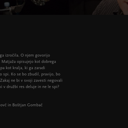
ga izročila. O njem govorijo
ja Matjaža opisujejo kot dobrega
pa kot kralja, ki ga zaradi
o spi. Ko se bo zbudil, pravijo, bo
Zakaj ne bi v svoji zavesti negovali
v družbi res deluje in ne le spi?
 Dovč in Boštjan Gombač