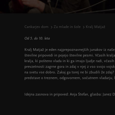
Cankarjev dom
Za mlade in šole
Kralj Matjaž
Od 5. do 10. leta
Kralj Matjaž je eden najprepoznavnejših junakov iz naše
številne pripovedi in pojejo številne pesmi. Včasih kral
kralja, ki pošteno vlada in ki ga imajo ljudje radi, včasih 
prevzetnosti zagrne gora in zdaj v njej z vso svojo vojsk
na svetu vse dobro. Zakaj ga torej ne bi zbudili že zdaj? 
predstave o treznem, odgovornem, sočutnem vladarju, ki 
Idejna zasnova in pripoved: Anja Štefan, glasba: Janez