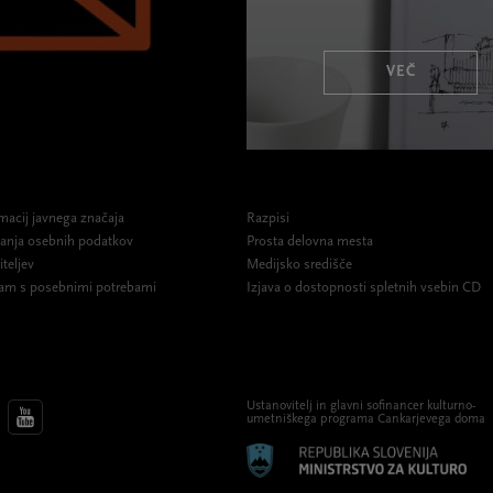
VEČ
macij javnega značaja
Razpisi
ovanja osebnih podatkov
Prosta delovna mesta
iteljev
Medijsko središče
am s posebnimi potrebami
Izjava o dostopnosti spletnih vsebin CD
Ustanovitelj in glavni sofinancer kulturno-
umetniškega programa Cankarjevega doma