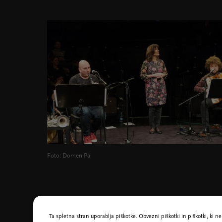
Foto: Domen Pal
Idejna zasnova in pripoved:
Anja Štefan
Glasba:
Janez Dovč
in
Boštjan Gombač
Ta spletna stran uporablja piškotke. Obvezni piškotki in piškotki, ki 