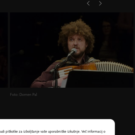
Foto: Domen Pal
udi piškotke za izboljšanje vaše uporabniške izkušnje. Več informacij o