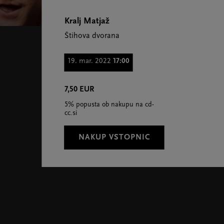
Kralj Matjaž
Štihova dvorana
19. mar. 2022
17:00
7,50 EUR
5% popusta ob nakupu na cd-
cc.si
NAKUP VSTOPNIC