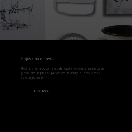
Prijava na e-novice
Bodite prvi, ki boste izvedeli, katere koncerte, predavanja,
gledališke in plesne predstave in drugo pripravljamo v
Cankarjevem domu.
PRIJAVA