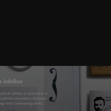
a izdelkov
zličnih izdelkov in spominkov, ki
različnimi slovenskimi oblikovalci
lskega tima Cankarjevega doma.