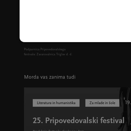
Podpornica Pripovedovalskega
festivala: Zavarovalnica Triglav d. d.
Morda vas zanima tudi
19
Literatura in humanistika
Za mlade in šole
25. Pripovedovalski festival