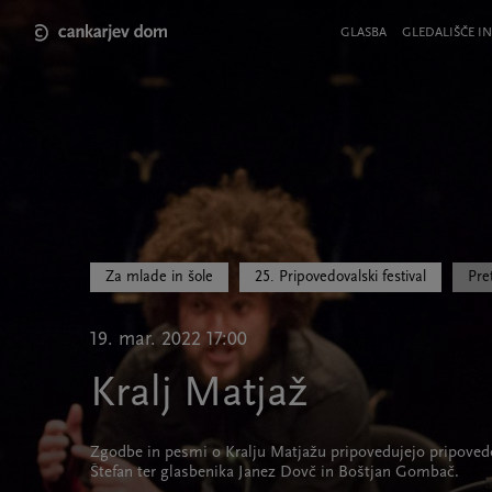
Skip
to
Meni
GLASBA
GLEDALIŠČE IN
main
v
content
glavi
strani
Za mlade in šole
25. Pripovedovalski festival
Pre
19. mar. 2022 17:00
Kralj Matjaž
Zgodbe in pesmi o Kralju Matjažu pripovedujejo pripoved
Štefan ter glasbenika Janez Dovč in Boštjan Gombač.