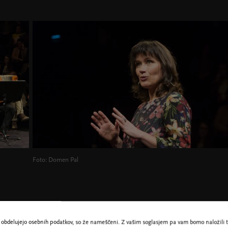
Foto: Domen Pal
ne obdelujejo osebnih podatkov, so že nameščeni. Z vašim soglasjem pa vam bomo naložili t