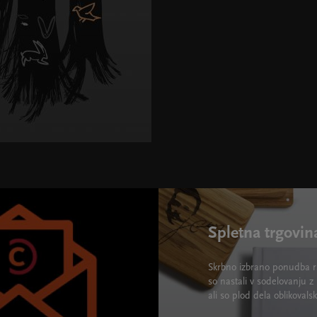
5">
Spletna trgovin
Skrbno izbrano ponudba ra
so nastali v sodelovanju z 
ali so plod dela oblikova