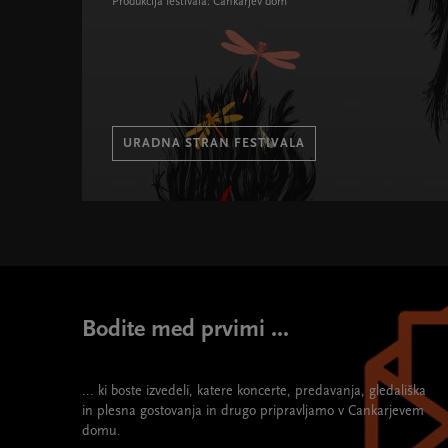
Produkcija festivala: Cankarjev dom
URADNA STRAN FESTIVALA
25. Pripovedovalski festival " width="580" height="39
Bodite med prvimi ...
... ki boste izvedeli, katere koncerte, predavanja, gledališka
in plesna gostovanja in drugo pripravljamo v Cankarjevem
domu.