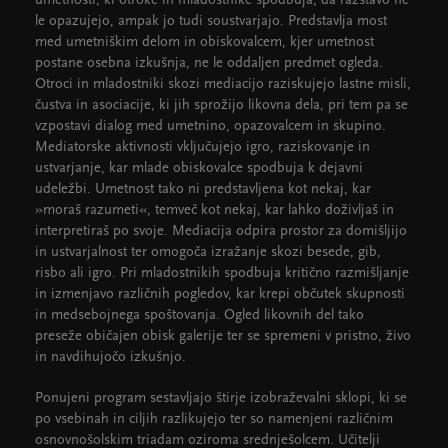
umetnosti, ki otroke in mladostnike spodbuja, da razstavo ne
le opazujejo, ampak jo tudi soustvarjajo. Predstavlja most
med umetniškim delom in obiskovalcem, kjer umetnost
postane osebna izkušnja, ne le oddaljen predmet ogleda.
Otroci in mladostniki skozi mediacijo raziskujejo lastne misli,
čustva in asociacije, ki jih sprožijo likovna dela, pri tem pa se
vzpostavi dialog med umetnino, opazovalcem in skupino.
Mediatorske aktivnosti vključujejo igro, raziskovanje in
ustvarjanje, kar mlade obiskovalce spodbuja k dejavni
udeležbi. Umetnost tako ni predstavljena kot nekaj, kar
»moraš razumeti«, temveč kot nekaj, kar lahko doživljaš in
interpretiraš po svoje. Mediacija odpira prostor za domišljijo
in ustvarjalnost ter omogoča izražanje skozi besede, gib,
risbo ali igro. Pri mladostnikih spodbuja kritično razmišljanje
in izmenjavo različnih pogledov, kar krepi občutek skupnosti
in medsebojnega spoštovanja. Ogled likovnih del tako
preseže običajen obisk galerije ter se spremeni v pristno, živo
in navdihujočo izkušnjo.
Ponujeni program sestavljajo štirje izobraževalni sklopi, ki se
po vsebinah in ciljih razlikujejo ter so namenjeni različnim
osnovnošolskim triadam oziroma srednješolcem. Učitelji