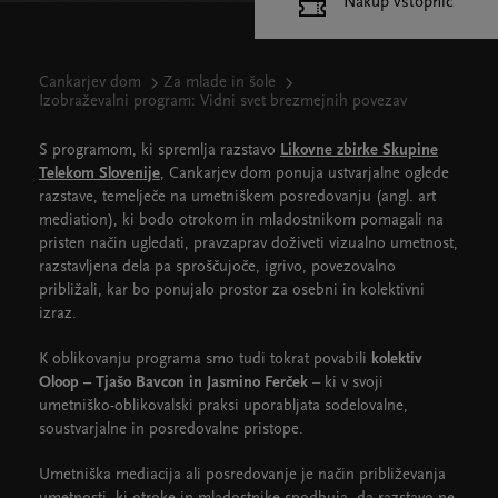
Nakup vstopnic
Cankarjev dom
Za mlade in šole
Izobraževalni program: Vidni svet brezmejnih povezav
S programom, ki spremlja razstavo
Likovne zbirke Skupine
Telekom Slovenije
, Cankarjev dom ponuja ustvarjalne oglede
razstave, temelječe na umetniškem posredovanju (angl. art
mediation), ki bodo otrokom in mladostnikom pomagali na
pristen način ugledati, pravzaprav doživeti vizualno umetnost,
razstavljena dela pa sproščujoče, igrivo, povezovalno
približali, kar bo ponujalo prostor za osebni in kolektivni
izraz.
K oblikovanju programa smo tudi tokrat povabili
kolektiv
Oloop – Tjašo Bavcon in Jasmino Ferček
– ki v svoji
umetniško-oblikovalski praksi uporabljata sodelovalne,
soustvarjalne in posredovalne pristope.
Umetniška mediacija ali posredovanje je način približevanja