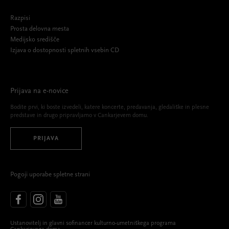
Razpisi
Prosta delovna mesta
Medijsko središče
Izjava o dostopnosti spletnih vsebin CD
Prijava na e-novice
Bodite prvi, ki boste izvedeli, katere koncerte, predavanja, gledališke in plesne
predstave in drugo pripravljamo v Cankarjevem domu.
PRIJAVA
Pogoji uporabe spletne strani
Ustanovitelj in glavni sofinancer kulturno-umetniškega programa