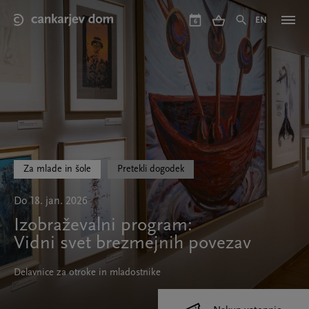
Skip
to
EN
6
main
content
Za mlade in šole
Pretekli dogodek
Do 18. jan. 2026
Izobraževalni program:
Vidni svet brezmejnih povezav
Delavnice za otroke in mladostnike