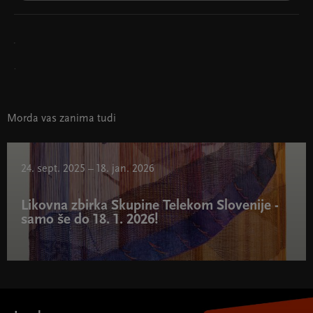
.
Morda vas zanima tudi
24. sept. 2025 – 18. jan. 2026
Likovna zbirka Skupine Telekom Slovenije -
samo še do 18. 1. 2026!