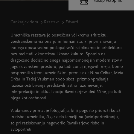
Nakup vstopnic
Cankarjev dom
Razstave
Edvard
Umetniška razstava je posvečena vélikremu arhitektu,
vsestranskemu vizionarju in humanistu, ki je pri snovanju
svojega opusa vedno postopal večdisciplinarno in arhitekturo
razumel tudi v kontekstu likovne kulture. Spomin na
dragoceno dediščino enega najpomembnejših modernistov v
jugoslovanskem prostoru, pa tudi zunaj njegovih meja, bomo
pospremili s tremi umetniškimi premisleki: Nina Čelhar, Meta
Drčar in Tadej Vaukman bodo skozi prizmo vprašanja
razsežnosti bivanja predstavili lastno razumevanje,
interpretacijo in aktualizacijo Ravnikarjeve dediščine, pa tudi
njega kot osebnosti.
Vaukmanov primat je fotografija, ki ji pogosto pridruži kolaž
in risbo; umetnika, čigar delo temelji na (avto)portretiranju,
so pri raziskovanju nagovorile Ravnikarjeve risbe in
avtoportreti.