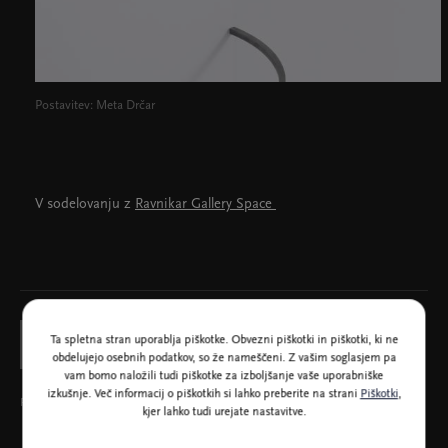
Postavitev: Meta Drčar
V sodelovanju z
Ravnikar Gallery Space
Ta spletna stran uporablja piškotke. Obvezni piškotki in piškotki, ki ne
obdelujejo osebnih podatkov, so že nameščeni. Z vašim soglasjem pa
vam bomo naložili tudi piškotke za izboljšanje vaše uporabniške
izkušnje. Več informacij o piškotkih si lahko preberite na strani
Piškotki
,
Pokroviteljica Male galerije
kjer lahko tudi urejate nastavitve.