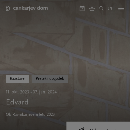
Skip
to
EN
7
main
content
Razstave
Pretekli dogodek
11. okt. 2023 - 07. jan. 2024
Edvard
Ob Ravnikarjevem letu 2023