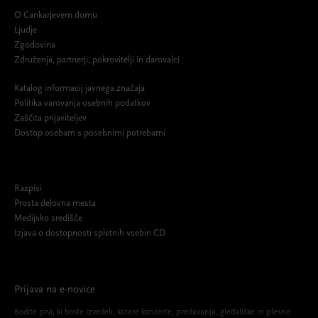
O Cankarjevem domu
Ljudje
Zgodovina
Združenja, partnerji, pokrovitelji in darovalci
Katalog informacij javnega značaja
Politika varovanja osebnih podatkov
Zaščita prijaviteljev
Dostop osebam s posebnimi potrebami
Razpisi
Prosta delovna mesta
Medijsko središče
Izjava o dostopnosti spletnih vsebin CD
Prijava na e-novice
Bodite prvi, ki boste izvedeli, katere koncerte, predavanja, gledališke in plesne