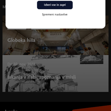
Izberi vse in zapri
Morda vas zanima tudi
Spremeni nastavitve
12. sep. 18:00
Razstave
Za mlade in šole
Globoka hiša
Do 30. nov. 2023
Iskanja v risbi, spoznanja v misli