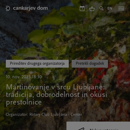
Skip
to
EN
7
main
content
Prireditev drugega organizatorja
Pretekli dogodek
10. nov. 2023 18:30
Martinovanje v srcu Ljubljane:
tradicija, dobrodelnost in okusi
prestolnice
Organizator: Rotary Club Ljubljana - Center