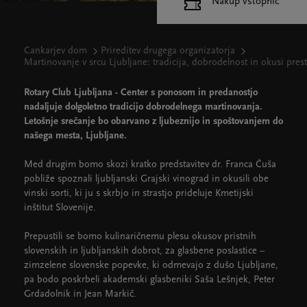
Nakup vstopnic
Cankarjev dom
Prireditev drugega organizatorja
Martinovanje v srcu Ljubljane: tradicija, dobrodelnost in okusi pres
Rotary Club Ljubljana - Center s ponosom in predanostjo
nadaljuje dolgoletno tradicijo dobrodelnega martinovanja.
Letošnje srečanje bo obarvano z ljubeznijo in spoštovanjem do
našega mesta, Ljubljane.
Med drugim bomo skozi kratko predstavitev dr. Franca Čuša
pobliže spoznali ljubljanski Grajski vinograd in okusili obe
vinski sorti, ki ju s skrbjo in strastjo prideluje Kmetijski
inštitut Slovenije.
Prepustili se bomo kulinaričnemu plesu okusov pristnih
slovenskih in ljubljanskih dobrot, za glasbene poslastice –
zimzelene slovenske popevke, ki odmevajo z dušo Ljubljane,
pa bodo poskrbeli akademski glasbeniki Saša Lešnjek, Peter
Grdadolnik in Jean Markič.