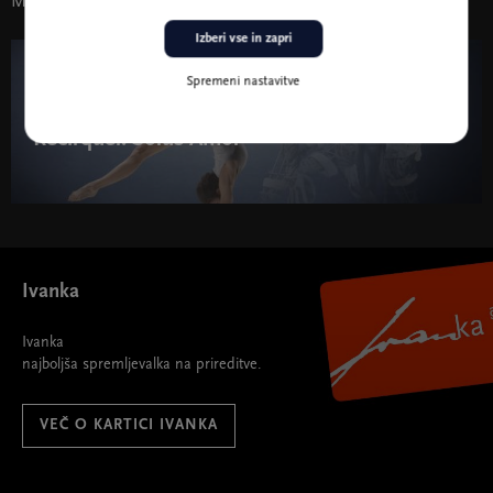
Morda vas zanima tudi
Izberi vse in zapri
31. dec. 2023 19:30
Spremeni nastavitve
Recirquel: Solus Amor
Ivanka
Ivanka
najboljša spremljevalka na prireditve.
VEČ O KARTICI IVANKA