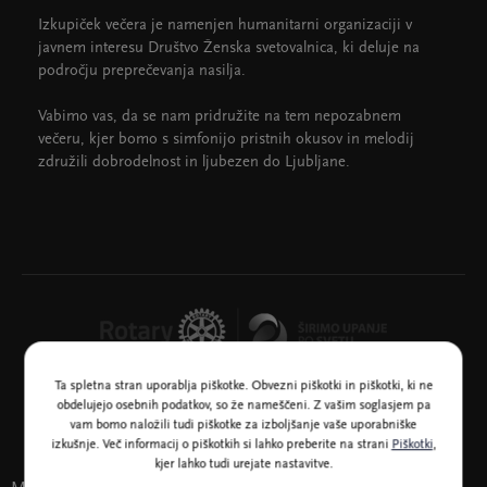
Izkupiček večera je namenjen humanitarni organizaciji v
javnem interesu Društvo Ženska svetovalnica, ki deluje na
področju preprečevanja nasilja.
Vabimo vas, da se nam pridružite na tem nepozabnem
večeru, kjer bomo s simfonijo pristnih okusov in melodij
združili dobrodelnost in ljubezen do Ljubljane.
Ta spletna stran uporablja piškotke. Obvezni piškotki in piškotki, ki ne
obdelujejo osebnih podatkov, so že nameščeni. Z vašim soglasjem pa
vam bomo naložili tudi piškotke za izboljšanje vaše uporabniške
izkušnje. Več informacij o piškotkih si lahko preberite na strani
Piškotki
,
kjer lahko tudi urejate nastavitve.