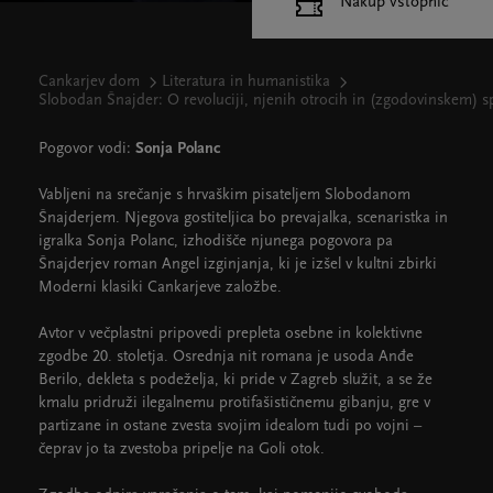
Nakup vstopnic
Cankarjev dom
Literatura in humanistika
Slobodan Šnajder: O revoluciji, njenih otrocih in (zgodovinskem) 
Pogovor vodi:
Sonja Polanc
Vabljeni na srečanje s hrvaškim pisateljem Slobodanom
Šnajderjem. Njegova gostiteljica bo prevajalka, scenaristka in
igralka Sonja Polanc, izhodišče njunega pogovora pa
Šnajderjev roman Angel izginjanja, ki je izšel v kultni zbirki
Moderni klasiki Cankarjeve založbe.
Avtor v večplastni pripovedi prepleta osebne in kolektivne
zgodbe 20. stoletja. Osrednja nit romana je usoda Anđe
Berilo, dekleta s podeželja, ki pride v Zagreb služit, a se že
kmalu pridruži ilegalnemu protifašističnemu gibanju, gre v
partizane in ostane zvesta svojim idealom tudi po vojni –
čeprav jo ta zvestoba pripelje na Goli otok.