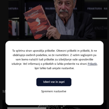
Slobodan Šnajder, foto Anton Magzan
Ta spletna stran uporablja piškotke. Obvezni piškotki in piškotki, ki ne
obdelujejo osebnih podatkov, so že nameščeni. Z vašim soglasjem pa
vam bomo naložili tudi piškotke za izboljšanje vaše uporabniške
izkušnje. Več informacij o piškotkih si lahko preberite na strani
Piškotki
,
kjer lahko tudi urejate nastavitve.
V sodelovanju s Cankarjevo založbo
Izberi vse in zapri
Morda vas zanima tudi
Spremeni nastavitve