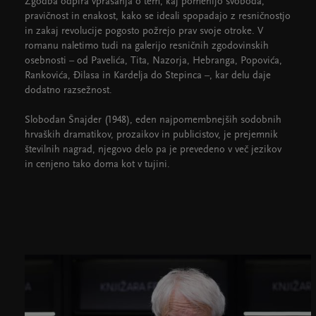
Zgodba odpira vprašanja o tem, kaj pomenijo svoboda,
pravičnost in enakost, kako se ideali spopadajo z resničnostjo
in zakaj revolucije pogosto požrejo prav svoje otroke. V
romanu naletimo tudi na galerijo resničnih zgodovinskih
osebnosti – od Pavelića, Tita, Nazorja, Hebranga, Popovića,
Rankovića, Đilasa in Kardelja do Stepinca –, kar delu daje
dodatno razsežnost.
Slobodan Šnajder (1948), eden najpomembnejših sodobnih
hrvaških dramatikov, prozaikov in publicistov, je prejemnik
številnih nagrad, njegovo delo pa je prevedeno v več jezikov
in cenjeno tako doma kot v tujini.