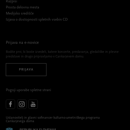
Razpisi
Prosta delovna mesta
Medijsko središče
Izjava o dostopnosti spletnih vsebin CD
Prijava na e-novice
Bodite prvi, ki boste izvedeli, katere koncerte, predavanja, gledališke in plesne
predstave in drugo pripravljamo v Cankarjevem domu.
PRIJAVA
Pogoji uporabe spletne strani
Ustanovitelj in glavni sofinancer kulturno-umetniškega programa
Cankarjevega doma