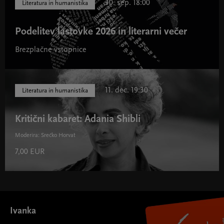
30. sep. 18:00
Literatura in humanistika
Podelitev lastovke 2026 in literarni večer
Brezplačne vstopnice
11. dec. 19:30
Literatura in humanistika
Kritični kabaret: Adania Shibli
Moderira: Srećko Horvat
7,00 EUR
Ivanka