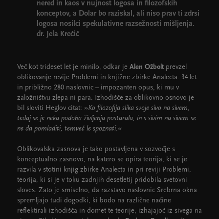
nered in kaos v nujnost logosa in filozofskih
konceptov, a Dolar bo raziskal, ali niso prav ti zdrsi
logosa nosilci spekulativne razsežnosti mišljenja.
dr. Jela Krečič
Več kot trideset let je minilo, odkar je
Alen Ožbolt
prevzel
oblikovanje revije Problemi in knjižne zbirke Analecta. 34 let
in približno 280 naslovnic – impozanten opus, ki mu v
založništvu zlepa ni para. Izhodišče za oblikovno osnovo je
bil sloviti Heglov citat:
»Ko filozofija slika svoje sivo na sivem,
tedaj se je neka podoba življenja postarala, in s sivim na sivem se
ne da pomladiti, temveč le spoznati.«
Oblikovalska zasnova je tako postavljena v sozvočje s
konceptualno zasnovo, na katero se opira teorija, ki se je
razvila v stotini knjig zbirke Analecta in pri reviji Problemi,
teorija, ki si je v toku zadnjih desetletij pridobila svetovni
sloves. Zato je smiselno, da razstavo naslovnic Srebrna okna
spremljajo tudi dogodki, ki bodo na različne načine
reflektirali izhodišča in domet te teorije, izhajajoč iz sivega na