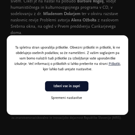
sivem. Cikel je na nastal na pobudo
Barbare Rogelj
, vodje
humanističnega in kulturnovzgojnega programa v CD, v
sodelovanju z dr.
Mladenom Dolarjem
ter v okviru razstave
naslovnic revije Problemi avtorja
Alena Ožbolta
z naslovom
Srebrna okna, na ogled v Prvem preddverju Cankarjevega
doma.
Ta spletna stran uporablja piškotke. Obvezni piškotki in piškotki, ki ne
Avtor naslovnic: Alen Ožbolt
obdelujejo osebnih podatkov, so že nameščeni. Z vašim soglasjem pa
vam bomo naložili tudi piškotke za izboljšanje vaše uporabniške
izkušnje. Več informacij o piškotkih si lahko preberite na strani
Piškotki
,
kjer lahko tudi urejate nastavitve.
Izberi vse in zapri
Spremeni nastavitve
Ciklus predavanj je nastal v sodelovanju z raziskovalnim projektom »Resnica in
indirektnost. Na poti do nove teorije resnice« (J6-3138), ki ga financira Javna agencija
za znanstvenoraziskovalno in inovacijsko dejavnost Republike Slovenije (ARIS).