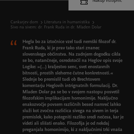
Nakup vstopnic
Cankarjev dom
Literatura in humanistika
Sivo na sivem: dr. Frank Ruda in dr. Mladen Dolar
Hegla bo za iztočnice vzel tudi nemški filozof dr.
Frank Ruda, ki je prav tako stari znanec
slovenskega občinstva. Na zadnjem dogodku cikla
se bo, natančneje, osredotočil na Heglov opis svoje
Logike: »(...) kraljestvo senc, svet enostavnih
bitnosti, prostih sleherne čutne konkretnosti.«
Slednje bo premislil tudi ob Brechtovem
komentarju Heglovih intrignatnih formulacij. Dr.
Mladen Dolar pa se bo v svojem nastopu posvetil
filozofskim implikacijam homonimije. Naključno
enakozvočje povsem različnih besed namreč lahko
služi kot zvočna različica sivega na sivem in terja
premislek, kako potegniti razliko sredi nečesa, kar je
videti ali slišati enako. Filozofija je od nekdaj
preganjala homonimijo, ki z naključnimi trki vnaša