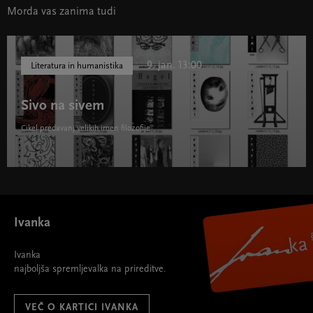
Morda vas zanima tudi
9. jan. 13:00
Literatura in humanistika
Sivo na sivem
Cikel predavanj velikih imen filozofije
Sivo na sivem " width="580" height="395">
Ivanka
Ivanka
najboljša spremljevalka na prireditve.
VEČ O KARTICI IVANKA