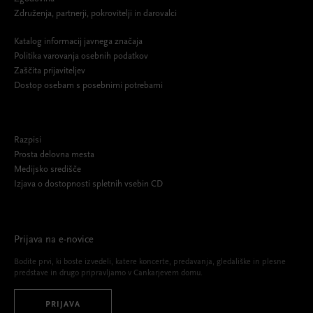
Združenja, partnerji, pokrovitelji in darovalci
Katalog informacij javnega značaja
Politika varovanja osebnih podatkov
Zaščita prijaviteljev
Dostop osebam s posebnimi potrebami
Razpisi
Prosta delovna mesta
Medijsko središče
Izjava o dostopnosti spletnih vsebin CD
Prijava na e-novice
Bodite prvi, ki boste izvedeli, katere koncerte, predavanja, gledališke in plesne
predstave in drugo pripravljamo v Cankarjevem domu.
PRIJAVA