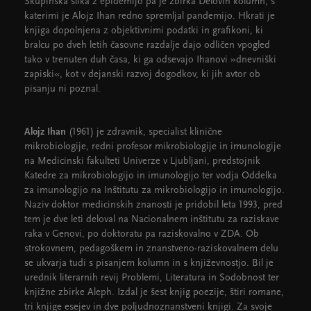
Skupinska slika z epidemijo pa je zbirka Delovih kolumn, s
katerimi je Alojz Ihan redno spremljal pandemijo. Hkrati je
knjiga dopolnjena z objektivnimi podatki in grafikoni, ki
bralcu po dveh letih časovne razdalje dajo odličen vpogled
tako v trenuten duh časa, ki ga odsevajo Ihanovi »dnevniški
zapiski«, kot v dejanski razvoj dogodkov, ki jih avtor ob
pisanju ni poznal.
Alojz Ihan
(1961) je zdravnik, specialist klinične
mikrobiologije, redni profesor mikrobiologije in imunologije
na Medicinski fakulteti Univerze v Ljubljani, predstojnik
Katedre za mikrobiologijo in imunologijo ter vodja Oddelka
za imunologijo na Inštitutu za mikrobiologijo in imunologijo.
Naziv doktor medicinskih znanosti je pridobil leta 1993, pred
tem je dve leti deloval na Nacionalnem inštitutu za raziskave
raka v Genovi, po doktoratu pa raziskovalno v ZDA. Ob
strokovnem, pedagoškem in znanstveno-raziskovalnem delu
se ukvarja tudi s pisanjem kolumn in s književnostjo. Bil je
urednik literarnih revij Problemi, Literatura in Sodobnost ter
knjižne zbirke Aleph. Izdal je šest knjig poezije, štiri romane,
tri knjige esejev in dve poljudnoznanstveni knjigi. Za svoje