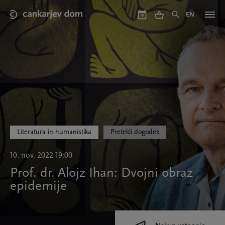
Skip
to
EN
9
main
content
Literatura in humanistika
Pretekli dogodek
10. nov. 2022 19:00
Prof. dr. Alojz Ihan: Dvojni obraz
epidemije