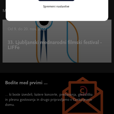
Spremeni nastavitve
Morda vas zanima tudi
Od 9. do 20. nov. 2022
33. Ljubljanski mednarodni filmski festival -
LIFFe
Bodite med prvimi ...
... ki boste izvedeli, katere koncerte, predavanja, gledališka
in plesna gostovanja in drugo pripravljamo v Cankarjevem
domu.