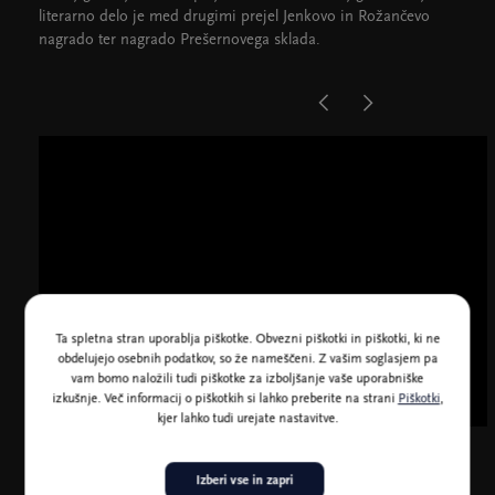
literarno delo je med drugimi prejel Jenkovo in Rožančevo
nagrado ter nagrado Prešernovega sklada.
Ta spletna stran uporablja piškotke. Obvezni piškotki in piškotki, ki ne
obdelujejo osebnih podatkov, so že nameščeni. Z vašim soglasjem pa
vam bomo naložili tudi piškotke za izboljšanje vaše uporabniške
izkušnje. Več informacij o piškotkih si lahko preberite na strani
Piškotki
,
kjer lahko tudi urejate nastavitve.
Izberi vse in zapri