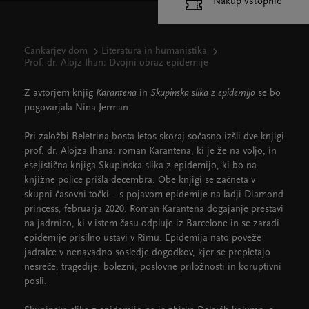
Nakup vstopnic
Cankarjev dom
Literatura in humanistika
Prof. dr. Alojz Ihan: Dvojni obraz epidemije
Z avtorjem knjig
Karantena
in
Skupinska slika z epidemijo
se bo
pogovarjala Nina Jerman.
Pri založbi Beletrina bosta letos skoraj sočasno izšli dve knjigi
prof. dr. Alojza Ihana: roman Karantena, ki je že na voljo, in
esejistična knjiga Skupinska slika z epidemijo, ki bo na
knjižne police prišla decembra. Obe knjigi se začneta v
skupni časovni točki – s pojavom epidemije na ladji Diamond
princess, februarja 2020. Roman Karantena dogajanje prestavi
na jadrnico, ki v istem času odpluje iz Barcelone in se zaradi
epidemije prisilno ustavi v Rimu. Epidemija nato poveže
jadralce v nenavadno sosledje dogodkov, kjer se prepletajo
nesreče, tragedije, bolezni, poslovne priložnosti in koruptivni
posli.