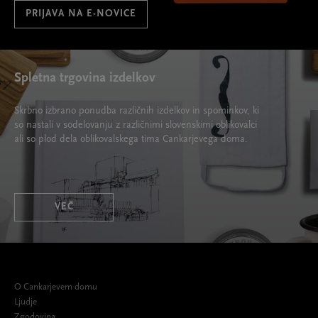
PRIJAVA NA E-NOVICE
Spletna trgovina izdelkov
Skrbno izbrano ponudba različnih izdelkov in spominkov, ki
so nastali v sodelovanju z različnimi slovenskimi oblikovalci
ali so plod dela oblikovalskega tima Cankarjevega doma.
VEČ
O Cankarjevem domu
Ljudje
Zgodovina