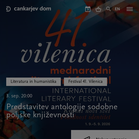
Skip
to
EN
9
main
content
Literatura in humanistika
Festival 41. Vilenica
3. sep. 20:00
Predstavitev antologije sodobne
poljske književnosti