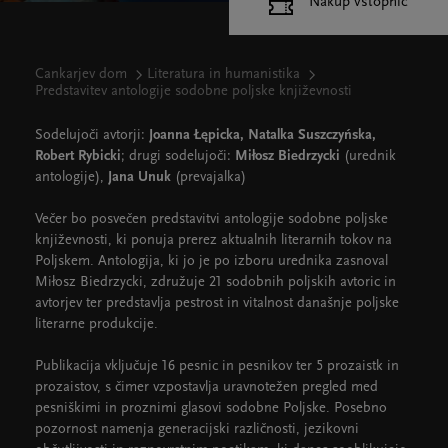
Nakup vstopnic
Cankarjev dom
Literatura in humanistika
Predstavitev antologije sodobne poljske književnosti
Sodelujoči avtorji:
Joanna Łępicka, Natalka Suszczyńska,
Robert Rybicki
; drugi sodelujoči:
Miłosz Biedrzycki
(urednik
antologije),
Jana Unuk
(prevajalka)
Večer bo posvečen predstavitvi antologije sodobne poljske
književnosti, ki ponuja prerez aktualnih literarnih tokov na
Poljskem. Antologija, ki jo je po izboru urednika zasnoval
Miłosz Biedrzycki, združuje 21 sodobnih poljskih avtoric in
avtorjev ter predstavlja pestrost in vitalnost današnje poljske
literarne produkcije.
Publikacija vključuje 16 pesnic in pesnikov ter 5 prozaistk in
prozaistov, s čimer vzpostavlja uravnotežen pregled med
pesniškimi in proznimi glasovi sodobne Poljske. Posebno
pozornost namenja generacijski različnosti, jezikovni