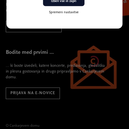
Izberi vse in zapri
Ivanka
najboljša spremljevalka na prireditve.
Spremeni nastavitve
VEČ O KARTICI IVANKA
Bodite med prvimi ...
... ki boste izvedeli, katere koncerte, predavanja, gledališka
in plesna gostovanja in drugo pripravljamo v Cankarjevem
domu.
PRIJAVA NA E-NOVICE
O Cankarjevem domu