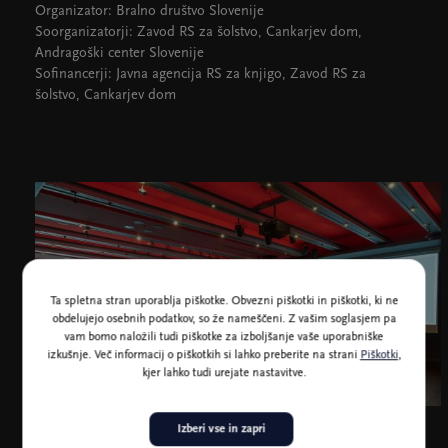
Organizator: Bralno društvo Slovenije
Soorganizatorji: Zavod RS za šolstvo, Cankarjev dom,
Andragoški center Slovenije
Sofinancerji: Javna agencija RS za knjigo, Zavod RS za
šolstvo, Cankarjev dom
Ta spletna stran uporablja piškotke. Obvezni piškotki in piškotki, ki ne
obdelujejo osebnih podatkov, so že nameščeni. Z vašim soglasjem pa
vam bomo naložili tudi piškotke za izboljšanje vaše uporabniške
izkušnje. Več informacij o piškotkih si lahko preberite na strani
Piškotki
,
kjer lahko tudi urejate nastavitve.
Izberi vse in zapri