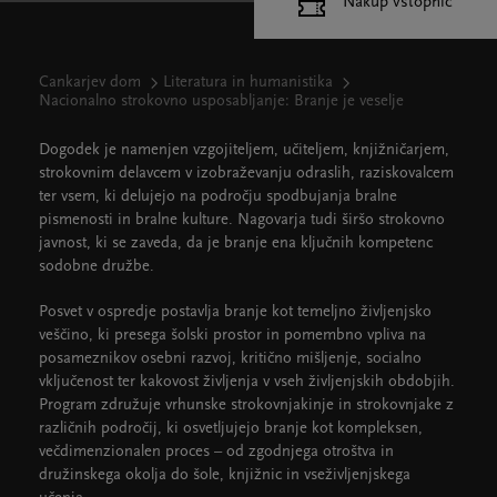
Nakup vstopnic
Cankarjev dom
Literatura in humanistika
Nacionalno strokovno usposabljanje: Branje je veselje
Dogodek je namenjen vzgojiteljem, učiteljem, knjižničarjem,
strokovnim delavcem v izobraževanju odraslih, raziskovalcem
ter vsem, ki delujejo na področju spodbujanja bralne
pismenosti in bralne kulture. Nagovarja tudi širšo strokovno
javnost, ki se zaveda, da je branje ena ključnih kompetenc
sodobne družbe.
Posvet v ospredje postavlja branje kot temeljno življenjsko
veščino, ki presega šolski prostor in pomembno vpliva na
posameznikov osebni razvoj, kritično mišljenje, socialno
vključenost ter kakovost življenja v vseh življenjskih obdobjih.
Program združuje vrhunske strokovnjakinje in strokovnjake z
različnih področij, ki osvetljujejo branje kot kompleksen,
večdimenzionalen proces – od zgodnjega otroštva in
družinskega okolja do šole, knjižnic in vseživljenjskega