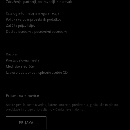
Združenja, partnerji, pokrovitelji in darovalci
Katalog informacij javnega značaja
Politika varovanja osebnih podatkov
Zaščita prijaviteljev
Dostop osebam s posebnimi potrebami
Razpisi
Prosta delovna mesta
Medijsko središče
Izjava o dostopnosti spletnih vsebin CD
Prijava na e-novice
Bodite prvi, ki boste izvedeli, katere koncerte, predavanja, gledališke in plesne
predstave in drugo pripravljamo v Cankarjevem domu.
PRIJAVA