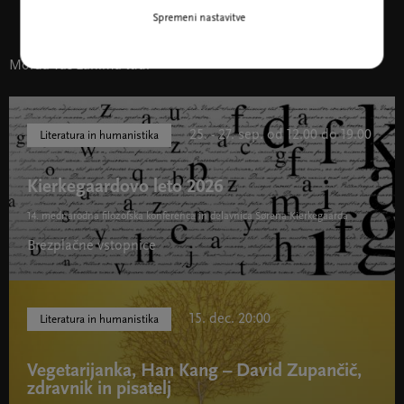
Spremeni nastavitve
Morda vas zanima tudi
25. - 27. sep. od 12.00 do 19.00
Literatura in humanistika
Kierkegaardovo leto 2026
14. mednarodna filozofska konferenca in delavnica Sørena Kierkegaarda
Brezplačne vstopnice
15. dec. 20:00
Literatura in humanistika
Vegetarijanka, Han Kang – David Zupančič,
zdravnik in pisatelj