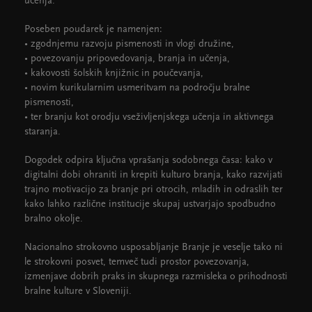
učenja.
Poseben poudarek je namenjen:
• zgodnjemu razvoju pismenosti in vlogi družine,
• povezovanju pripovedovanja, branja in učenja,
• kakovosti šolskih knjižnic in poučevanja,
• novim kurikularnim usmeritvam na področju bralne
pismenosti,
• ter branju kot orodju vseživljenjskega učenja in aktivnega
staranja.
Dogodek odpira ključna vprašanja sodobnega časa: kako v
digitalni dobi ohraniti in krepiti kulturo branja, kako razvijati
trajno motivacijo za branje pri otrocih, mladih in odraslih ter
kako lahko različne institucije skupaj ustvarjajo spodbudno
bralno okolje.
Nacionalno strokovno usposabljanje Branje je veselje tako ni
le strokovni posvet, temveč tudi prostor povezovanja,
izmenjave dobrih praks in skupnega razmisleka o prihodnosti
bralne kulture v Sloveniji.