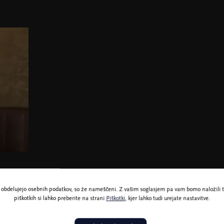
ne obdelujejo osebnih podatkov, so že nameščeni. Z vašim soglasjem pa vam bomo naložili t
piškotkih si lahko preberite na strani
Piškotki
, kjer lahko tudi urejate nastavitve.