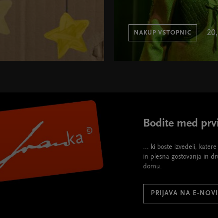
20
NAKUP VSTOPNIC
Bodite med prvi
... ki boste izvedeli, kate
in plesna gostovanja in d
domu.
PRIJAVA NA E-NOV