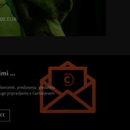
,00 EUR
mi ...
re koncerte, predavanja, gledališka
rugo pripravljamo v Cankarjevem
ICE