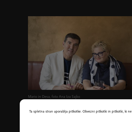
Mario in Desa, foto Ana Iza Sajko
Ta spletna stran uporablja piškotke. Obvezni piškotki in piškotki, ki 