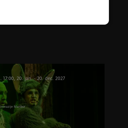
n. 17:00, 20. jan. - 20. dec. 2027
 gimnazije Maribor