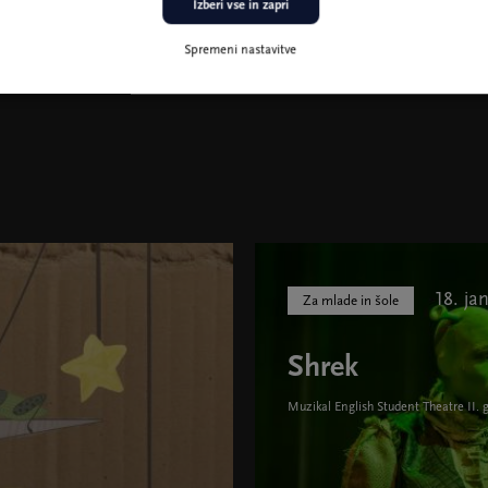
Izberi vse in zapri
Spremeni nastavitve
18. ja
Za mlade in šole
Shrek
Muzikal English Student Theatre II.