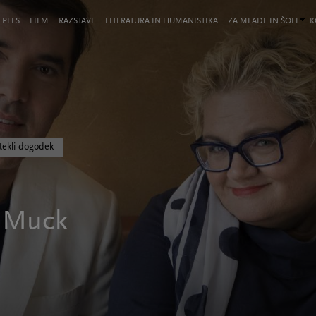
 PLES
FILM
RAZSTAVE
LITERATURA IN HUMANISTIKA
ZA MLADE IN ŠOLE
K
tekli dogodek
o Muck