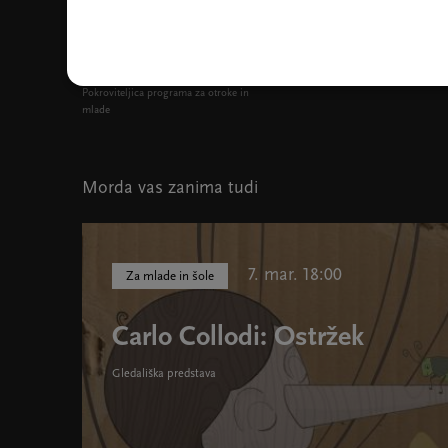
Pokroviteljica programa za otroke in
mlade
Morda vas zanima tudi
7. mar. 18:00
Za mlade in šole
Carlo Collodi: Ostržek
Gledališka predstava