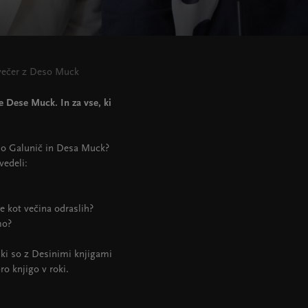
 večer z Deso Muck
ge Dese Muck. In za vse, ki
rio Galunič in Desa Muck?
vedeli:
e kot večina odraslih?
mo?
, ki so z Desinimi knjigami
ro knjigo v roki.