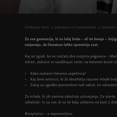
Cankarjev dom
Literatura in humanistika
Literarni
Za vse generacije, ki so kdaj brale – ali še berejo – knji
verjamejo, da literatura lahko spreminja svet.
Kaj se zgodi, ko se srečata dva mojstra pogovora – Ma
Iskren, duhovit in navdihujoč večer, na katerem boste iz
• Kako nastane literarna uspešnica?
• Kaj žene avtorico, ki že desetletja razume mlade bolj
• Zakaj so zgodbe pomembne tudi takrat, ko odraste
Za mlade, ki jih zanima zakulisje ustvarjanja. Za starše
odraščali. In za vse, ki se še kdaj uležemo na kavč z dob
Brezplačno – a neprecenljivo.