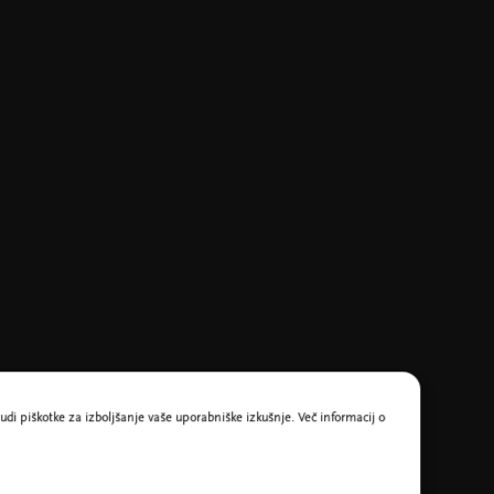
udi piškotke za izboljšanje vaše uporabniške izkušnje. Več informacij o