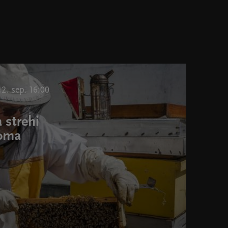
12. sep. 16:00
 strehi
doma