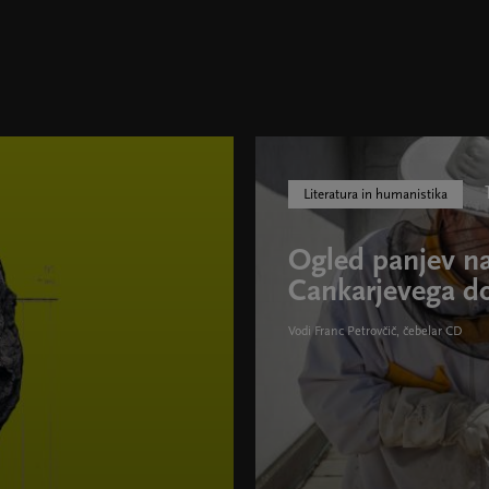
Literatura in humanistika
Ogled panjev na
Cankarjevega 
Vodi Franc Petrovčič, čebelar CD