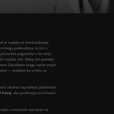
ael je nadaljeval bombardiranje
vilnega prebivalstva, ki živi v
 prizorišče pogreznilo v še večjo
bi vojaške sile. Nekaj dni pozneje
denem Zahodnem bregu ranile enajst
žjem –, medtem ko je bilo na
vič obiskali najvidnejši palestinski
l Farraj
, oba profesorja na Univerzi
vljala o trenutnih razmerah na