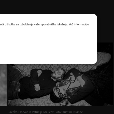
udi piškotke za izboljšanje vaše uporabniške izkušnje. Več informacij o
Srećko Horvat in Patricija Maličev Foto: Kristina Bursać