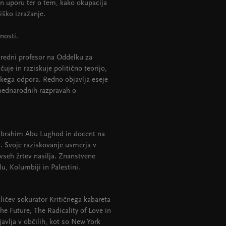
 uporu ter o tem, kako okupacija
iško izražanje.
nosti.
izredni profesor na Oddelku za
učuje in raziskuje politično teorijo,
skega odpora. Redno objavlja eseje
 mednarodnih razpravah o
e Ibrahim Abu Lughod in docent na
t. Svoje raziskovanje usmerja v
vseh žrtev nasilja. Znanstvene
u, Kolumbiji in Palestini.
aličev sokurator Kritičnega kabareta
the Future, The Radicality of Love in
vlja v občilih, kot so New York