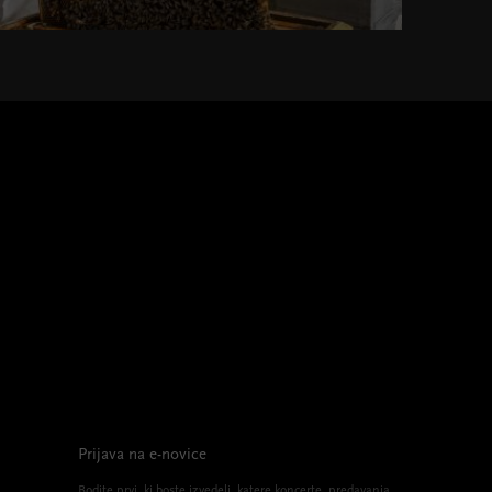
Prijava na e-novice
Bodite prvi, ki boste izvedeli, katere koncerte, predavanja,