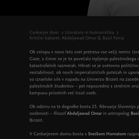
Cankarjev dom
Literatura in humanistika
Kritični kabaret: Abdaljawad Omar & Basil Farraj
Ob vstopu v novo leto svet pretresa vse večji nemir. Izr
Gaze, s čimer se je še povečalo trpljenje palestinskega ci
katastrofalnih razmerah. Hkrati se je svetovno politično
nestabilnost, ob novih imperialističnih potezah in upora
so izraelske sile v napadu na Univerzo Birzeit na zase
palestinskih študentov – pet neposredno s strelnim oro
kampusu prisotnih več tisoč oseb.
Ob odzivu na te dogodke bosta 25. februarja Slovenijo pr
osebnosti – filozof
Abdaljawad Omar
in antropolog
Basi
Birzeit.
V Cankarjevem domu bosta s
Srećkom Horvatom
razpra