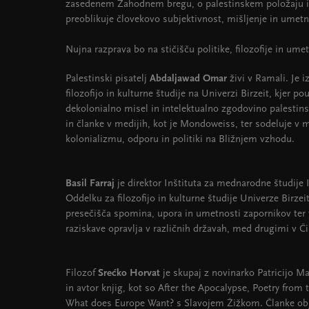
zasedenem Zahodnem bregu, o palestinskem položaju in
preoblikuje človekovo subjektivnost, mišljenje in umetn
Nujna razprava bo na stičišču politike, filozofije in umet
Palestinski pisatelj
Abdaljawad Omar
živi v Ramali. Je 
filozofijo in kulturne študije na Univerzi Birzeit, kjer po
dekolonialno misel in intelektualno zgodovino palestin
in članke v medijih, kot je Mondoweiss, ter sodeluje v
kolonializmu, odporu in politiki na Bližnjem vzhodu.
Basil Farraj
je direktor Inštituta za mednarodne študij
Oddelku za filozofijo in kulturne študije Univerze Birzei
presečišča spomina, upora in umetnosti zapornikov ter 
raziskave opravlja v različnih državah, med drugimi v Čil
Filozof
Srećko Horvat
je skupaj z novinarko Patricijo M
in avtor knjig, kot so After the Apocalypse, Poetry from 
What does Europe Want? s Slavojem Žižkom. Članke obja