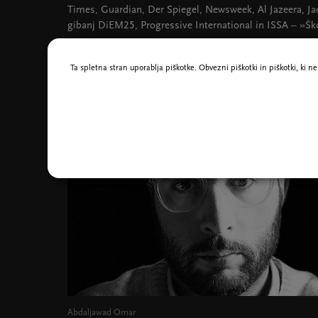
Times, Guardian, Der Spiegel, Newsweek, Al Jazeera, Ja
gibanj DiEM25, Progressive International in ISSA – »Šk
Ta spletna stran uporablja piškotke. Obvezni piškotki in piškotki, ki 
Abdaljawad Omar