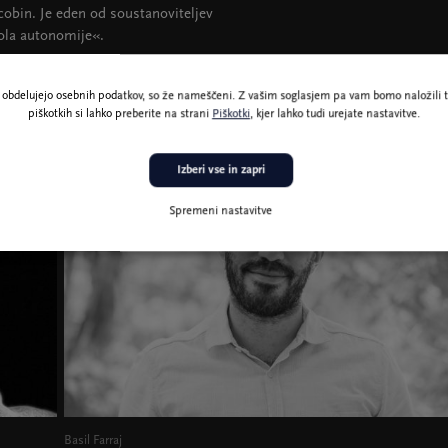
cobin. Je eden od soustanoviteljev
ola autonomije«.
ne obdelujejo osebnih podatkov, so že nameščeni. Z vašim soglasjem pa vam bomo naložili t
piškotkih si lahko preberite na strani
Piškotki
, kjer lahko tudi urejate nastavitve.
Izberi vse in zapri
Spremeni nastavitve
Basil Farraj