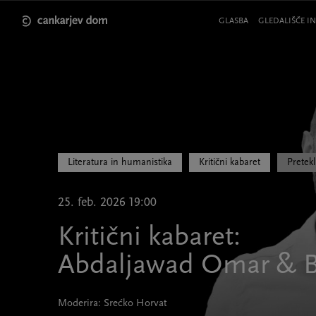
Skip
to
Meni
GLASBA
GLEDALIŠČE IN
main
v
content
glavi
strani
Literatura in humanistika
Kritični kabaret
Pretek
25. feb. 2026 19:00
Kritični kabaret:
Abdaljawad Omar & Ba
Moderira: Srećko Horvat