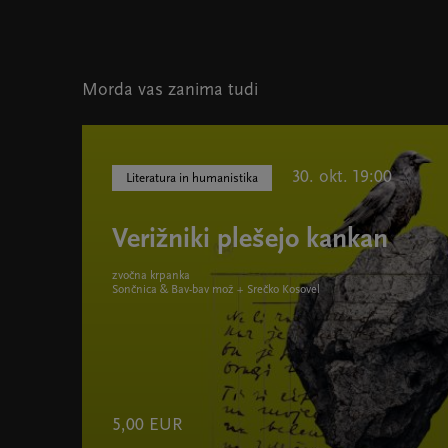
Morda vas zanima tudi
30. okt. 19:00
Literatura in humanistika
Verižniki plešejo kankan
zvočna krpanka
Sončnica & Bav-bav mož + Srečko Kosovel
5,00 EUR