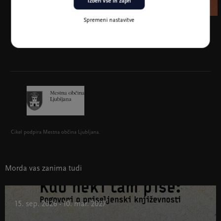
Izberi vse in zapri
Spremeni nastavitve
Selma Skenderović, foto osebni arhiv
Cikel podpira Mestna občina Ljubljana.
Morda vas zanima tudi
15. sep. 2026 - 10. mar. 2027