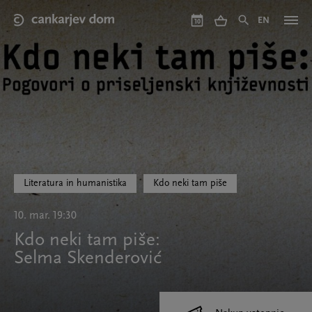
Skip
to
EN
10
main
content
Literatura in humanistika
Kdo neki tam piše
10. mar. 19:30
Kdo neki tam piše:
Selma Skenderović