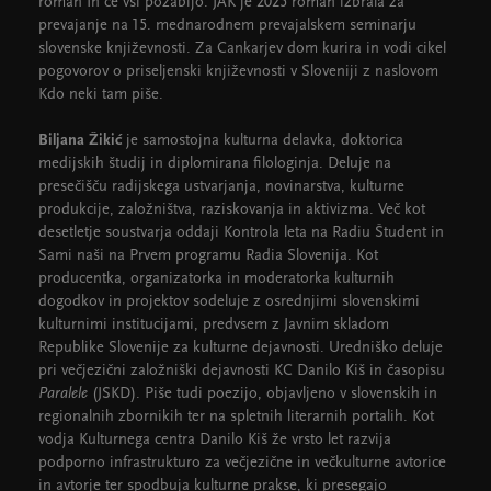
roman In če vsi pozabijo. JAK je 2025 roman izbrala za
prevajanje na 15. mednarodnem prevajalskem seminarju
slovenske književnosti. Za Cankarjev dom kurira in vodi cikel
pogovorov o priseljenski književnosti v Sloveniji z naslovom
Kdo neki tam piše.
Biljana Žikić
je samostojna kulturna delavka, doktorica
medijskih študij in diplomirana filologinja. Deluje na
presečišču radijskega ustvarjanja, novinarstva, kulturne
produkcije, založništva, raziskovanja in aktivizma. Več kot
desetletje soustvarja oddaji Kontrola leta na Radiu Študent in
Sami naši na Prvem programu Radia Slovenija. Kot
producentka, organizatorka in moderatorka kulturnih
dogodkov in projektov sodeluje z osrednjimi slovenskimi
kulturnimi institucijami, predvsem z Javnim skladom
Republike Slovenije za kulturne dejavnosti. Uredniško deluje
pri večjezični založniški dejavnosti KC Danilo Kiš in časopisu
Paralele
(JSKD). Piše tudi poezijo, objavljeno v slovenskih in
regionalnih zbornikih ter na spletnih literarnih portalih. Kot
vodja Kulturnega centra Danilo Kiš že vrsto let razvija
podporno infrastrukturo za večjezične in večkulturne avtorice
in avtorje ter spodbuja kulturne prakse, ki presegajo