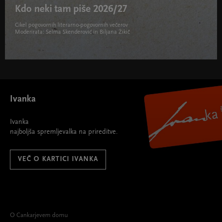
Kdo neki tam piše 2026/27
Cikel pogovornih literarno-pogovornih večerov
Moderirata: Selma Skenderović in Biljana Žikič
Kdo neki tam piše 2026/27 " width="580" height="395">
Ivanka
Ivanka
najboljša spremljevalka na prireditve.
VEČ O KARTICI IVANKA
O Cankarjevem domu