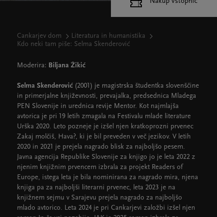
Nakup vstopnic
Cankarjev dom
Literatura in humanistika
Kdo neki tam piše: Selma Skenderović
Moderira:
Biljana Žikić
Selma Skenderović
(2001) je magistrska študentka slovenščine
in primerjalne književnosti, prevajalka, predsednica Mladega
PEN Slovenije in urednica revije Mentor. Kot najmlajša
avtorica je pri 19 letih zmagala na Festivalu mlade literature
Urška 2020. Leto pozneje je izšel njen kratkoprozni prvenec
Zakaj molčiš, Hava?, ki je bil preveden v več jezikov. V letih
2020 in 2021 je prejela nagrado blisk za najboljšo pesem.
Javna agencija Republike Slovenije za knjigo jo je leta 2022 z
njenim knjižnim prvencem izbrala za projekt Readers of
Europe, istega leta je bila nominirana za nagrado mira, njena
knjiga pa za najboljši literarni prvenec, leta 2023 je na
knjižnem sejmu v Sarajevu prejela nagrado za najboljšo
mlado avtorico. Leta 2024 je pri Cankarjevi založbi izšel njen