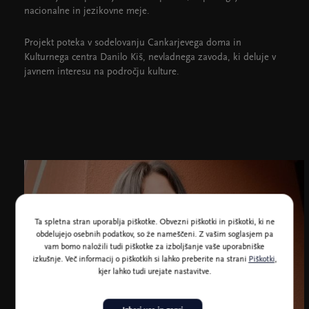
nacionalne in jezikovne meje.
Projekt poteka v sodelovanju Cankarjevega doma in
Kulturnega centra Danilo Kiš, nevladnega zavoda, ki deluje v
javnem interesu na področju kulture.
Ta spletna stran uporablja piškotke. Obvezni piškotki in piškotki, ki ne
obdelujejo osebnih podatkov, so že nameščeni. Z vašim soglasjem pa
vam bomo naložili tudi piškotke za izboljšanje vaše uporabniške
izkušnje. Več informacij o piškotkih si lahko preberite na strani
Piškotki
,
kjer lahko tudi urejate nastavitve.