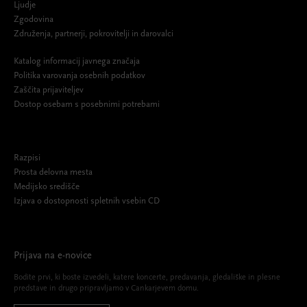
Ljudje
Zgodovina
Združenja, partnerji, pokrovitelji in darovalci
Katalog informacij javnega značaja
Politika varovanja osebnih podatkov
Zaščita prijaviteljev
Dostop osebam s posebnimi potrebami
Razpisi
Prosta delovna mesta
Medijsko središče
Izjava o dostopnosti spletnih vsebin CD
Prijava na e-novice
Bodite prvi, ki boste izvedeli, katere koncerte, predavanja, gledališke in plesne
predstave in drugo pripravljamo v Cankarjevem domu.