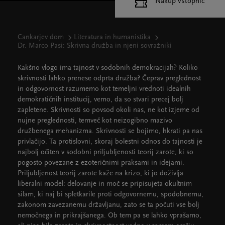
Nakup vstopnic
Cankarjev dom
Literatura in humanistika
Dr. Marco Pasi: Skrivna družba in njeni sovražniki
Kakšno vlogo ima tajnost v sodobnih demokracijah? Koliko
skrivnosti lahko prenese odprta družba? Čeprav preglednost
in odgovornost razumemo kot temeljni vrednoti idealnih
demokratičnih institucij, vemo, da so stvari precej bolj
zapletene. Skrivnosti so povsod okoli nas, ne kot izjeme od
nujne preglednosti, temveč kot neizogibno mazivo
družbenega mehanizma. Skrivnosti se bojimo, hkrati pa nas
privlačijo. Ta protislovni, skoraj bolestni odnos do tajnosti je
najbolj očiten v sodobni priljubljenosti teorij zarote, ki so
pogosto povezane z ezoteričnimi praksami in idejami.
Priljubljenost teorij zarote kaže na krizo, ki jo doživlja
liberalni model: delovanje in moč se pripisujeta okultnim
silam, ki naj bi spletkarile proti odgovornemu, spodobnemu,
zakonom zavezanemu državljanu, zato se ta počuti vse bolj
nemočnega in prikrajšanega. Ob tem pa se lahko vprašamo,