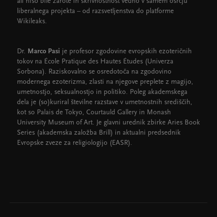
ali niso bile zarote in skrivnostnost vedno v samem osrčju
liberalnega projekta – od razsvetljenstva do platforme
Wikileaks.
Dr.
Marco Pasi
je profesor zgodovine evropskih ezoteričnih
tokov na École Pratique des Hautes Études (Univerza
Sorbona). Raziskovalno se osredotoča na zgodovino
modernega ezoterizma, zlasti na njegove preplete z magijo,
umetnostjo, seksualnostjo in politiko. Poleg akademskega
dela je (so)kuriral številne razstave v umetnostnih središčih,
kot so Palais de Tokyo, Courtauld Gallery in Monash
University Museum of Art. Je glavni urednik zbirke Aries Book
Series (akademska založba Brill) in aktualni predsednik
Evropske zveze za religiologijo (EASR).