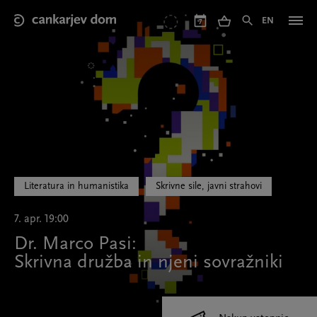
Skip
to
EN
7
main
content
Literatura in humanistika
Skrivne sile, javni strahovi
7. apr. 19:00
Dr. Marco Pasi:
Skrivna družba in njeni sovražniki