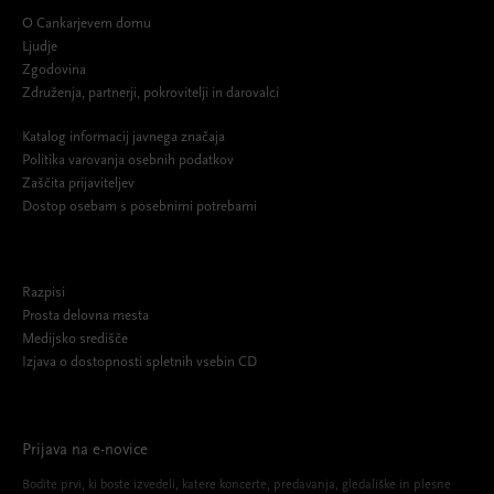
O Cankarjevem domu
Ljudje
Zgodovina
Združenja, partnerji, pokrovitelji in darovalci
Katalog informacij javnega značaja
Politika varovanja osebnih podatkov
Zaščita prijaviteljev
Dostop osebam s posebnimi potrebami
Razpisi
Prosta delovna mesta
Medijsko središče
Izjava o dostopnosti spletnih vsebin CD
Prijava na e-novice
Bodite prvi, ki boste izvedeli, katere koncerte, predavanja, gledališke in plesne