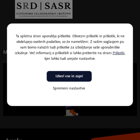
V sodelovanju s Slovenskim religiološkim društvom
Ta spletna stran uporablja piškotke. Obvezni piškotki in piškotki, ki ne
obdelujejo osebnih podatkov, so že nameščeni. Z vašim soglasjem pa
vam bomo naložili tudi piškotke za izboljšanje vaše uporabniške
Morda vas zanima tudi
izkušnje. Več informacij o piškotkih si lahko preberite na strani
Piškotki
,
kjer lahko tudi urejate nastavitve.
1. feb. - 5. maj. 2027
Izberi vse in zapri
Spremeni nastavitve
Skrivne sile, javni strahovi: teorije zarote,
resnica in zaupanje v sodobni družbi
Skrivne sile, javni strahovi: teorije zarote, resnica in zaupanje v
sodobni družbi " width="580" height="395">