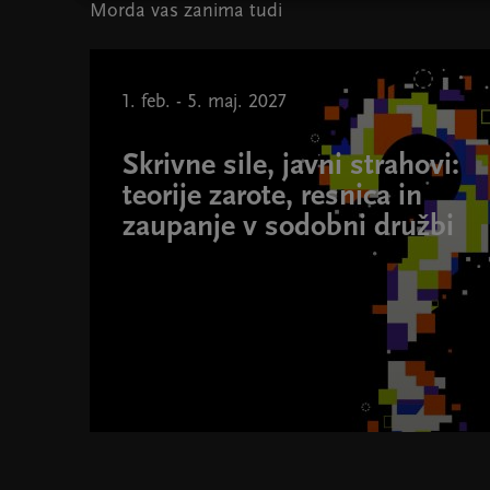
Morda vas zanima tudi
1. feb. - 5. maj. 2027
Skrivne sile, javni strahovi:
teorije zarote, resnica in
zaupanje v sodobni družbi
Skrivne sile, javni strahovi: teorije zarote, resnica in 