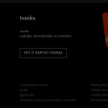
width="580" height="395">
Ivanka
Ivanka
najboljša spremljevalka na prireditve.
VEČ O KARTICI IVANKA
O Cankarjevem domu
Katalog infor
Ljudje
Politika var
Zgodovina
Zaščita prijav
Združenja, partnerji, pokrovitelji in darovalci
Dostop oseb