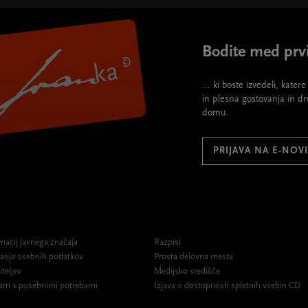
Bodite med prvi
... ki boste izvedeli, kate
in plesna gostovanja in d
domu.
PRIJAVA NA E-NOV
macij javnega značaja
Razpisi
ovanja osebnih podatkov
Prosta delovna mesta
iteljev
Medijsko središče
am s posebnimi potrebami
Izjava o dostopnosti spletnih vsebin CD