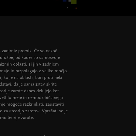
mo zanimiv premik. Če so nekoč
 družbe, od koder so samosvoje
izmih oblasti, si jih v zadnjem
 imajo in razpolagajo z veliko močjo.
 ko je na oblasti, bori proti neki
dstavi, da je sama žrtev skrite
eorije zarote danes delujejo kot
vetlilo meje in nemoč običajnega
anje mogoče razkrinkati, zaustaviti
 za »teorijo zarote«. Vprašati se je
mo teorije zarote.