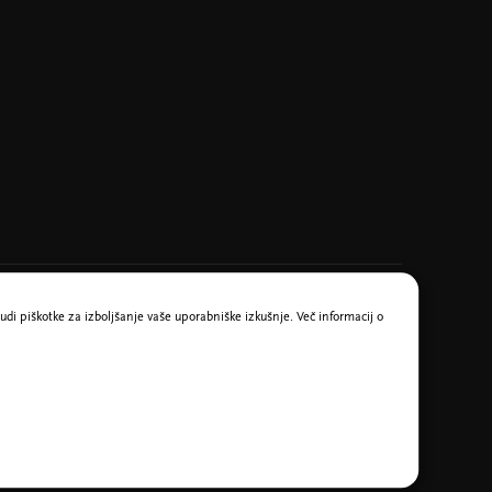
udi piškotke za izboljšanje vaše uporabniške izkušnje. Več informacij o