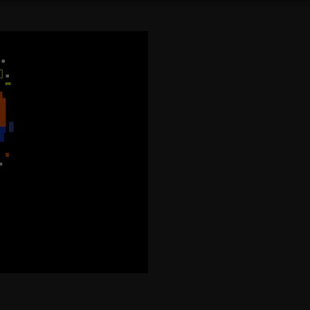
zaupanje v sodobni družbi "