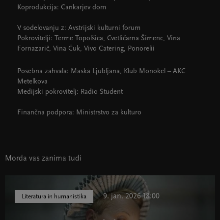
Koprodukcija: Cankarjev dom
V sodelovanju z: Avstrijski kulturni forum
Pokrovitelji: Terme Topolšica, Cvetličarna Šimenc, Vina
Fornazarič, Vina Čuk, Vivo Catering, Ponorelii
Posebna zahvala: Maska Ljubljana, Klub Monokel – AKC
Metelkova
Medijski pokrovitelj: Radio Študent
Finančna podpora: Ministrstvo za kulturo
Morda vas zanima tudi
9. jan. 2026 18:00
Literatura in humanistika