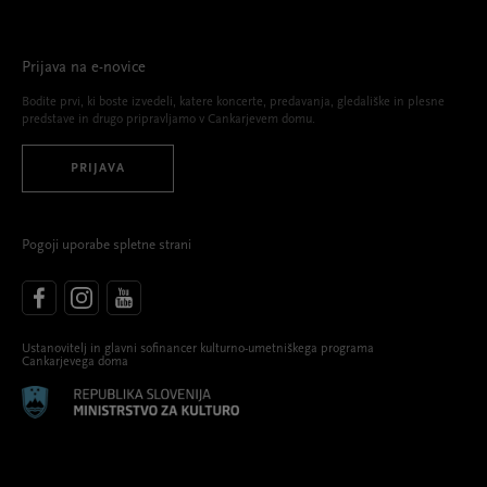
Prijava na e-novice
Bodite prvi, ki boste izvedeli, katere koncerte, predavanja, gledališke in plesne
predstave in drugo pripravljamo v Cankarjevem domu.
PRIJAVA
Pogoji uporabe spletne strani
Ustanovitelj in glavni sofinancer kulturno-umetniškega programa
Cankarjevega doma