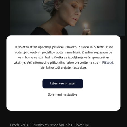
Foto: Marjan Mutić
Ta spletna stran uporablja piškotke. Obvezni piškotki in piškotki, ki ne
obdelujejo osebnih podatkov, so že nameščeni. Z vašim soglasjem pa
vam bomo naložili tudi piškotke za izboljšanje vaše uporabniške
izkušnje. Več informacij o piškotkih si lahko preberite na strani
Piškotki
,
kjer lahko tudi urejate nastavitve.
Režija podelitve: Bara Kolenc
Asistent režije: Beno Novak
Voditelja: Tamara Avguštin, Benjamin Krnetić
Izberi vse in zapri
Performans:
Teeth in C Minor
, Lau Lukkarila in Peter Kutin
Oblikovanje plaket: Mina Fina
Spremeni nastavitve
Stiki z javnostmi: Eva Simonič
Organizacija: Tjaša Bertoncelj
Produkcija: Društvo za sodobni ples Slovenije