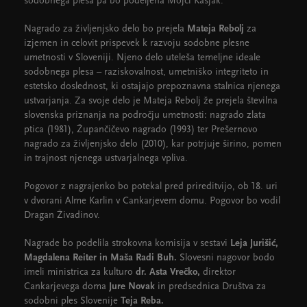
sodobnega plesa pa bo podeljena Mojci Kasjak.
Nagrado za življenjsko delo bo prejela
Mateja Rebolj
za
izjemen in celovit prispevek k razvoju sodobne plesne
umetnosti v Sloveniji. Njeno delo uteleša temeljne ideale
sodobnega plesa – raziskovalnost, umetniško integriteto in
estetsko doslednost, ki ostajajo prepoznavna stalnica njenega
ustvarjanja. Za svoje delo je Mateja Rebolj že prejela številna
slovenska priznanja na področju umetnosti: nagrado zlata
ptica (1981), Župančičevo nagrado (1993) ter Prešernovo
nagrado za življenjsko delo (2010), kar potrjuje širino, pomen
in trajnost njenega ustvarjalnega vpliva.
Pogovor z nagrajenko bo potekal pred prireditvijo, ob 18. uri
v dvorani Alme Karlin v Cankarjevem domu. Pogovor bo vodil
Dragan Živadinov.
Nagrade bo podelila strokovna komisija v sestavi
Leja Jurišić,
Magdalena Reiter in Maša Radi Buh.
Slovesni nagovor bodo
imeli ministrica za kulturo
dr. Asta Vrečko,
direktor
Cankarjevega doma
Jure Novak
in predsednica Društva za
sodobni ples Slovenije
Teja Reba.