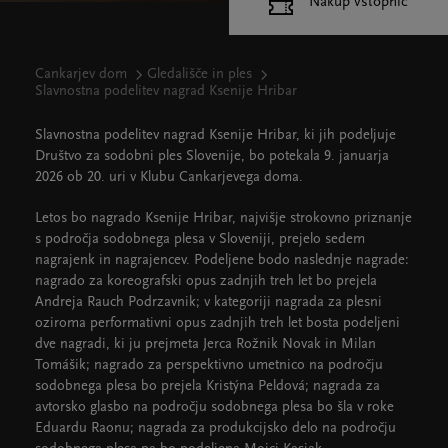
Nakup vstopnic
Cankarjev dom
Gledališče in ples
Slavnostna podelitev nagrad Ksenije Hribar
Slavnostna podelitev nagrad Ksenije Hribar, ki jih podeljuje
Društvo za sodobni ples Slovenije, bo potekala 9. januarja
2026 ob 20. uri v Klubu Cankarjevega doma.
Letos bo nagrado Ksenije Hribar, najvišje strokovno priznanje
s področja sodobnega plesa v Sloveniji, prejelo sedem
nagrajenk in nagrajencev. Podeljene bodo naslednje nagrade:
nagrado za koreografski opus zadnjih treh let bo prejela
Andreja Rauch Podrzavnik; v kategoriji nagrada za plesni
oziroma performativni opus zadnjih treh let bosta podeljeni
dve nagradi, ki ju prejmeta Jerca Rožnik Novak in Milan
Tomášik; nagrado za perspektivno umetnico na področju
sodobnega plesa bo prejela Kristýna Peldová; nagrada za
avtorsko glasbo na področju sodobnega plesa bo šla v roke
Eduardu Raonu; nagrada za produkcijsko delo na področju