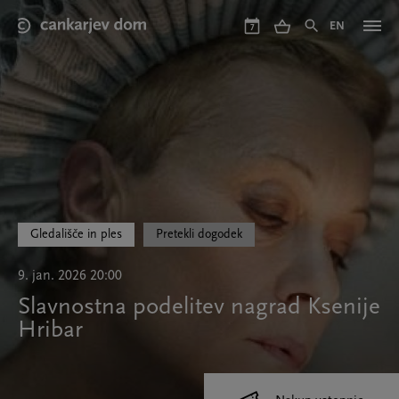
Skip
to
EN
7
main
content
Gledališče in ples
Pretekli dogodek
9. jan. 2026 20:00
Slavnostna podelitev nagrad Ksenije
Hribar