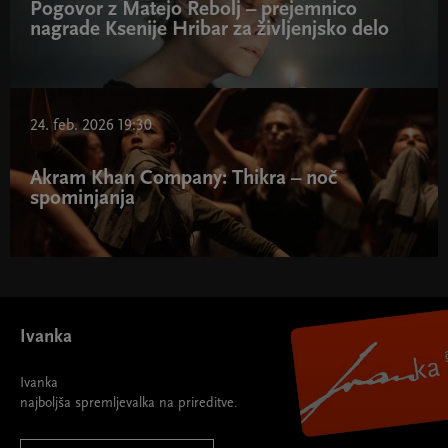
Pogovor z Matejo Rebolj – prejemnico
nagrade Ksenije Hribar za življenjsko delo
24. feb. 2026 19:30
Akram Khan Company: Thikra – noč
spominjanja
Ivanka
Ivanka
najboljša spremljevalka na prireditve.