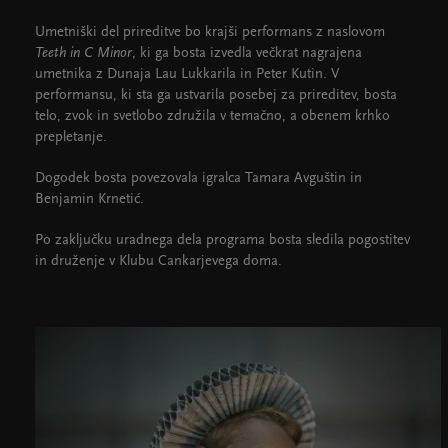
Umetniški del prireditve bo krajši performans z naslovom
Teeth in C Minor
, ki ga bosta izvedla večkrat nagrajena
umetnika z Dunaja Lau Lukkarila in Peter Kutin. V
performansu, ki sta ga ustvarila posebej za prireditev, bosta
telo, zvok in svetlobo združila v temačno, a obenem krhko
prepletanje.
Dogodek bosta povezovala igralca Tamara Avguštin in
Benjamin Krnetić.
Po zaključku uradnega dela programa bosta sledila pogostitev
in druženje v Klubu Cankarjevega doma.