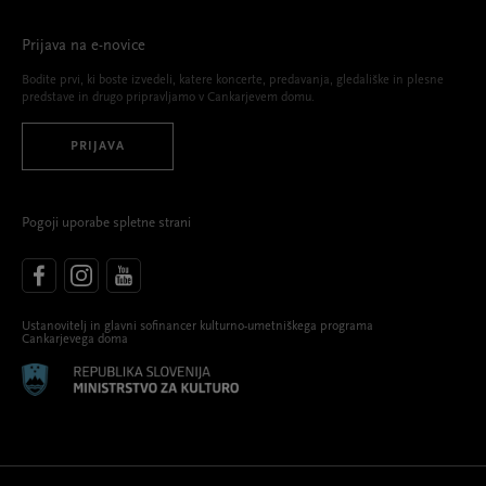
Prijava na e-novice
Bodite prvi, ki boste izvedeli, katere koncerte, predavanja, gledališke in plesne
predstave in drugo pripravljamo v Cankarjevem domu.
PRIJAVA
Pogoji uporabe spletne strani
Ustanovitelj in glavni sofinancer kulturno-umetniškega programa
Cankarjevega doma