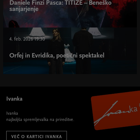
Daniele Finzi Pasca: TITIZÉ – Beneško
sanjarjenje
4. feb. 2026 19:30
Orfej in Evridika, poetični spektakel
Ivanka
Ivanka
najboljša spremljevalka na prireditve.
VEČ O KARTICI IVANKA