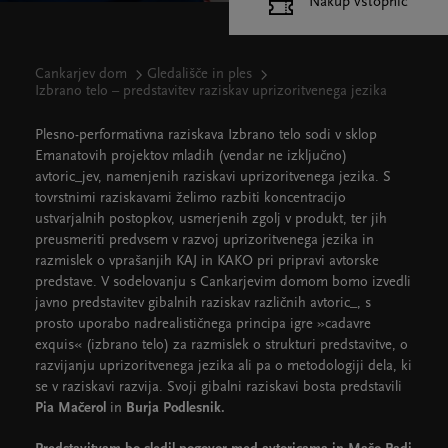
Nakup vstopnic
Cankarjev dom
Gledališče in ples
Izbrano telo – predstavitev raziskav uprizoritvenega jezika
Plesno-performativna raziskava Izbrano telo sodi v sklop
Emanatovih projektov mladih (vendar ne izključno)
avtoric_jev, namenjenih raziskavi uprizoritvenega jezika. S
tovrstnimi raziskavami želimo razbiti koncentracijo
ustvarjalnih postopkov, usmerjenih zgolj v produkt, ter jih
preusmeriti predvsem v razvoj uprizoritvenega jezika in
razmislek o vprašanjih KAJ in KAKO pri pripravi avtorske
predstave. V sodelovanju s Cankarjevim domom bomo izvedli
javno predstavitev gibalnih raziskav različnih avtoric_, s
prosto uporabo nadrealističnega principa igre »cadavre
exquis« (izbrano telo) za razmislek o strukturi predstavitve, o
razvijanju uprizoritvenega jezika ali pa o metodologiji dela, ki
se v raziskavi razvija. Svoji gibalni raziskavi bosta predstavili
Pia Mačerol
in
Burja Podlesnik.