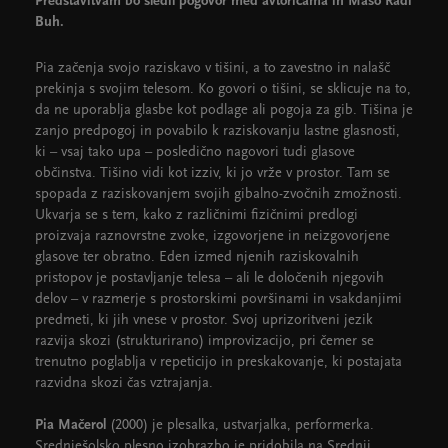
Predstavitvam bo sledil pogovor med avtoricama in Mašo Radi
Buh.
Pia začenja svojo raziskavo v tišini, a to zavestno in nalašč
prekinja s svojim telesom. Ko govori o tišini, se sklicuje na to,
da ne uporablja glasbe kot podlage ali pogoja za gib. Tišina je
zanjo predpogoj in povabilo k raziskovanju lastne glasnosti,
ki – vsaj tako upa – posledično nagovori tudi glasove
občinstva. Tišino vidi kot izziv, ki jo vrže v prostor. Tam se
spopada z raziskovanjem svojih gibalno-zvočnih zmožnosti.
Ukvarja se s tem, kako z različnimi fizičnimi predlogi
proizvaja raznovrstne zvoke, izgovorjene in neizgovorjene
glasove ter obratno. Eden izmed njenih raziskovalnih
pristopov je postavljanje telesa – ali le določenih njegovih
delov – v razmerje s prostorskimi površinami in vsakdanjimi
predmeti, ki jih vnese v prostor. Svoj uprizoritveni jezik
razvija skozi (strukturirano) improvizacijo, pri čemer se
trenutno poglablja v repeticijo in preskakovanje, ki postajata
razvidna skozi čas vztrajanja.
Pia Mačerol
(2000) je plesalka, ustvarjalka, performerka.
Srednješolsko plesno izobrazbo je pridobila na Srednji