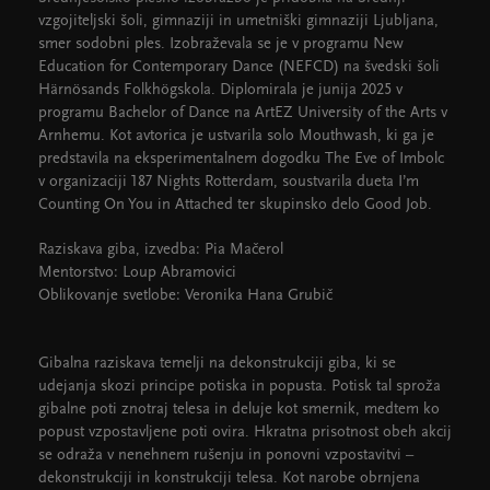
vzgojiteljski šoli, gimnaziji in umetniški gimnaziji Ljubljana,
smer sodobni ples. Izobraževala se je v programu New
Education for Contemporary Dance (NEFCD) na švedski šoli
Härnösands Folkhögskola. Diplomirala je junija 2025 v
programu Bachelor of Dance na ArtEZ University of the Arts v
Arnhemu. Kot avtorica je ustvarila solo Mouthwash, ki ga je
predstavila na eksperimentalnem dogodku The Eve of Imbolc
v organizaciji 187 Nights Rotterdam, soustvarila dueta I’m
Counting On You in Attached ter skupinsko delo Good Job.
Raziskava giba, izvedba: Pia Mačerol
Mentorstvo: Loup Abramovici
Oblikovanje svetlobe: Veronika Hana Grubič
Gibalna raziskava temelji na dekonstrukciji giba, ki se
udejanja skozi principe potiska in popusta. Potisk tal sproža
gibalne poti znotraj telesa in deluje kot smernik, medtem ko
popust vzpostavljene poti ovira. Hkratna prisotnost obeh akcij
se odraža v nenehnem rušenju in ponovni vzpostavitvi –
dekonstrukciji in konstrukciji telesa. Kot narobe obrnjena